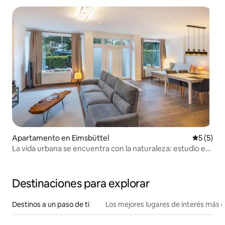
Apartamento en Eimsbüttel
Calificac
5 (5)
La vida urbana se encuentra con la naturaleza: estudio en
Niendorf
Destinaciones para explorar
Destinos a un paso de ti
Los mejores lugares de interés más 