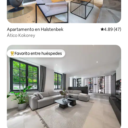
Apartamento en Halstenbek
Calificación 
4.89 (47)
Ático Kokorey
Favorito entre huéspedes
Favorito entre huéspedes preferido