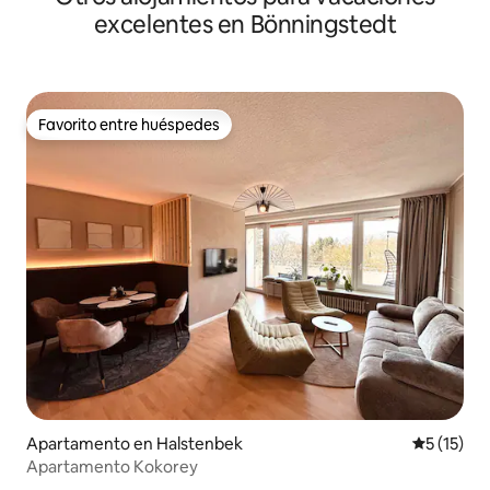
excelentes en Bönningstedt
Favorito entre huéspedes
Favorito entre huéspedes
Apartamento en Halstenbek
Calificaci
5 (15)
Apartamento Kokorey