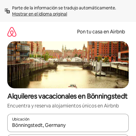
Omite
Parte de la información se tradujo automáticamente. 
el
Mostrar en el idioma original
contenido
Pon tu casa en Airbnb
Alquileres vacacionales en Bönningstedt
Encuentra y reserva alojamientos únicos en Airbnb
Ubicación
Cuando los resultados estén disponibles, navega con las teclas d