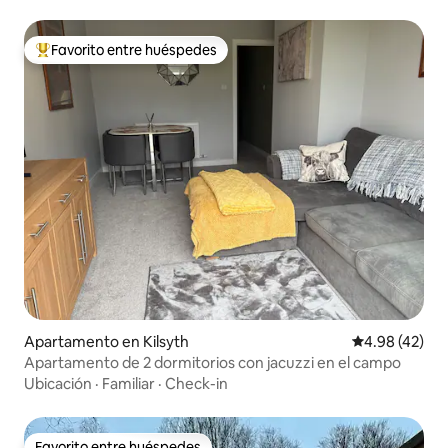
Favorito entre huéspedes
Favorito entre huéspedes preferido
Apartamento en Kilsyth
Calificación 
4.98 (42)
Apartamento de 2 dormitorios con jacuzzi en el campo
Ubicación
·
Familiar
·
Check-in
Favorito entre huéspedes