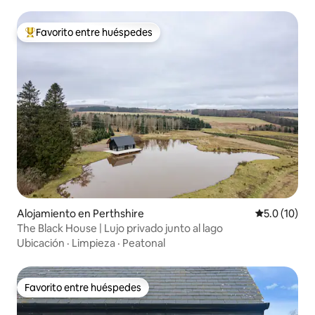
Favorito entre huéspedes
Favorito entre huéspedes preferido
Alojamiento en Perthshire
Calificación
5.0 (10)
The Black House | Lujo privado junto al lago
Ubicación
·
Limpieza
·
Peatonal
Favorito entre huéspedes
Favorito entre huéspedes