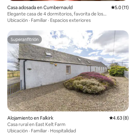
Casa adosada en Cumbernauld
Calificación
5.0 (11)
Elegante casa de 4 dormitorios, favorita de los
contratistas
Ubicación
·
Familiar
·
Espacios exteriores
Superanfitrión
Superanfitrión
Alojamiento en Falkirk
Calificación
4.63 (8)
Casa rural en East Kelt Farm
Ubicación
·
Familiar
·
Hospitalidad