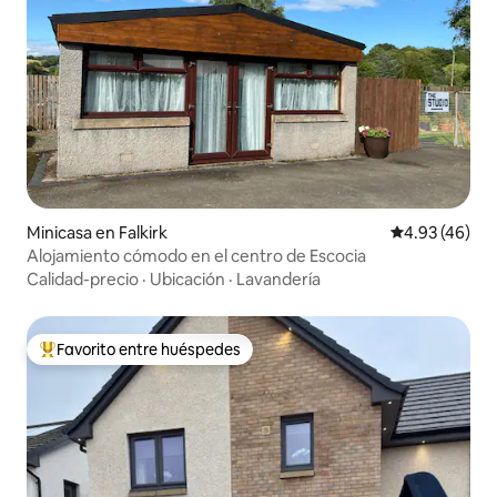
Minicasa en Falkirk
Calificación 
4.93 (46)
Alojamiento cómodo en el centro de Escocia
Calidad-precio
·
Ubicación
·
Lavandería
Favorito entre huéspedes
Favorito entre huéspedes preferido