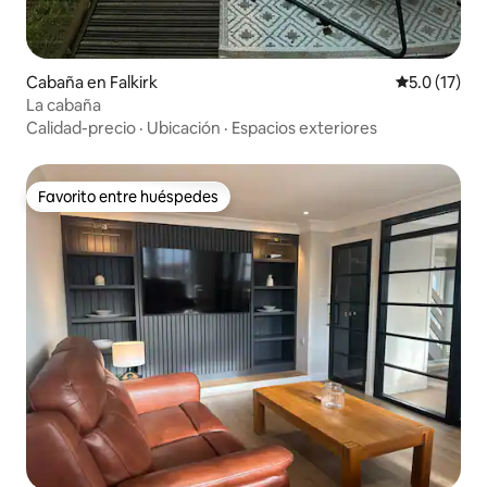
Cabaña en Falkirk
Calificación
5.0 (17)
La cabaña
Calidad-precio
·
Ubicación
·
Espacios exteriores
Favorito entre huéspedes
Favorito entre huéspedes