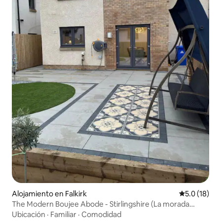
Alojamiento en Falkirk
Calificación
5.0 (18)
The Modern Boujee Abode - Stirlingshire (La morada
moderna de Boujee)
Ubicación
·
Familiar
·
Comodidad