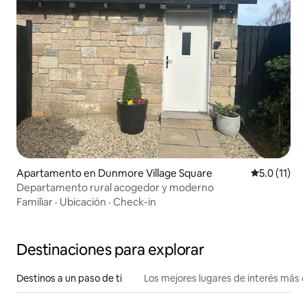
Apartamento en Dunmore Village Square
Calificación
5.0 (11)
Departamento rural acogedor y moderno
Familiar
·
Ubicación
·
Check-in
Destinaciones para explorar
Destinos a un paso de ti
Los mejores lugares de interés más 