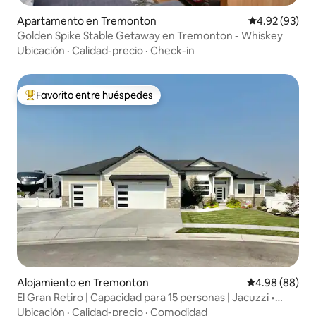
Apartamento en Tremonton
Calificación p
4.92 (93)
Golden Spike Stable Getaway en Tremonton - Whiskey
Ubicación
·
Calidad-precio
·
Check-in
Favorito entre huéspedes
Favorito entre huéspedes preferido
Alojamiento en Tremonton
Calificación p
4.98 (88)
El Gran Retiro | Capacidad para 15 personas | Jacuzzi •
Teatro
Ubicación
·
Calidad-precio
·
Comodidad