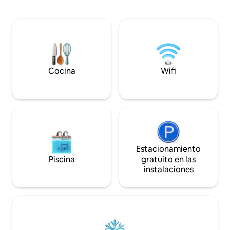
principales estaci
arriba.* Desayuno y refrigerios de
lugar para hospeda
cortesía. Tienda de regalos y artículos de
hospedas por un 
segunda mano convenientemente
ubicada en su suite, con artistas locales,
productos hechos a mano y hallazgos
únicos de segunda mano. ¡En los
alrededores, puede navegar o pescar en
Willard Bay, hacer senderismo en Willard
Cocina
Wifi
Peak o practicar esquí!
Estacionamiento
Piscina
gratuito en las
instalaciones