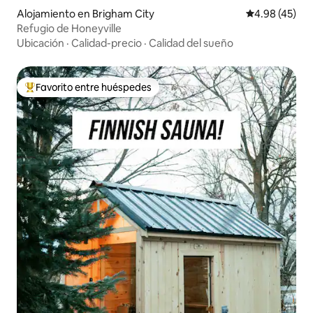
Alojamiento en Brigham City
Calificación 
4.98 (45)
Refugio de Honeyville
Ubicación
·
Calidad-precio
·
Calidad del sueño
Favorito entre huéspedes
Favorito entre huéspedes preferido