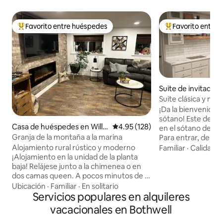
Favorito entre huéspedes
Favorito entre
Favorito entre huéspedes preferido
Favorito entre hu
Suite de invitado
nton
Suite clásica y mo
¡Da la bienvenida a
sótano! Este depa
Casa de huéspedes en Willa
Calificación promedio: 4.95 de 5
4.95 (128)
en el sótano de nue
rd
Granja de la montaña a la marina
Para entrar, debes
garaje y la puerta
Alojamiento rural rústico y moderno
Familiar
·
Calidad-
Una vez dentro, ba
¡Alojamiento en la unidad de la planta
donde tendrás un 
baja! Relájese junto a la chimenea o en
baño, sala de juegos/ej
dos camas queen. A pocos minutos de la
estar y cocina pequeña. Vivimo
autopista interestatal. Estamos en una
Ubicación
·
Familiar
·
En solitario
podemos estar disp
encantadora granja de pasatiempos, así
Servicios populares en alquileres
necesitas. Convenientemente ubicado
que puede esperar escuchar y oler a los
vacacionales en Bothwell
cerca de la I-15 y l
animales. *Hay perros en la vivienda de