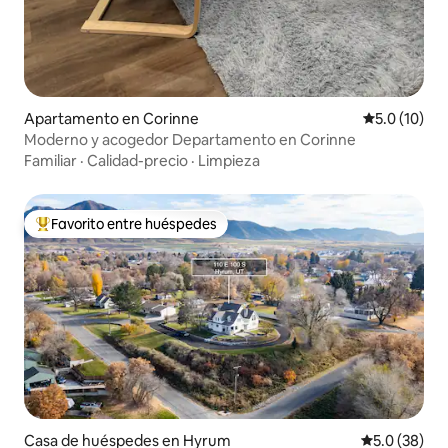
Apartamento en Corinne
Calificación
5.0 (10)
Moderno y acogedor Departamento en Corinne
Familiar
·
Calidad-precio
·
Limpieza
Favorito entre huéspedes
Favorito entre huéspedes preferido
Casa de huéspedes en Hyrum
Calificación
5.0 (38)