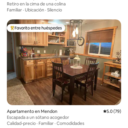
Retiro en la cima de una colina
Familiar
·
Ubicación
·
Silencio
Favorito entre huéspedes
Favorito entre huéspedes preferido
Apartamento en Mendon
Calificación
5.0 (79)
Escapada a un sótano acogedor
Calidad-precio
·
Familiar
·
Comodidades