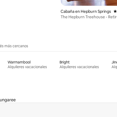
Cabaña en Hepburn Springs
C
The Hepburn Treehouse - Reti
romántico
erés más cercanos
Warrnambool
Bright
Ji
Alquileres vacacionales
Alquileres vacacionales
Alq
ungaree