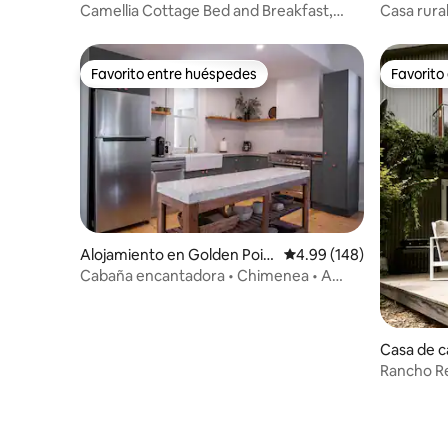
ong
Camellia Cottage Bed and Breakfast,
Casa rura
Buninyong
Favorito entre huéspedes
Favorito
Favorito entre huéspedes
Favorito
Alojamiento en Golden Poin
Calificación promedio: 
4.99 (148)
t
Cabaña encantadora • Chimenea • A
poca distancia a pie del CBD
Casa de 
guboora
Rancho R