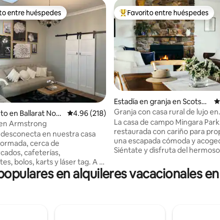
ito entre huéspedes
Favorito entre huéspedes
 entre huéspedes preferido
Favorito entre huéspedes prefe
4.98 de 5, 116 reseñas
Estadía en granja en Scotsbu
C
rn
Granja con casa rural de lujo en
to en Ballarat Nort
Calificación promedio: 4.96 de 5, 218 reseñas
4.96 (218)
Scotsburn
La casa de campo Mingara Park 
 en Armstrong
restaurada con cariño para pro
y desconecta en nuestra casa
una escapada cómoda y acoge
formada, cerca de
Siéntate y disfruta del hermoso campo y
ados, cafeterías,
las puestas de sol, acurrúcate y
es, bolos, karts y láser tag. A 8
al fuego, pasea por la granja y 
 populares en alquileres vacacionales e
encontrarás algunas de las
nuestras amables cabras y gan
pciones gastronómicas del
miniatura. La casa es ideal para una
Ballarat y la estación de tren de
semana de trabajo desde tu ofic
Las instalaciones deportivas
campo, un fin de semana para 
tadio Mars, el estadio Selkirk y
compartir con familiares y amig
e golf Midlands están muy cerca.