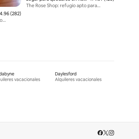
klyn
The Rose Shop: refugio apto para
mascotas/caballos.
alificación promedio: 4.96 de 5, 282 reseñas
4.96 (282)
ro
ndabyne
Daylesford
uileres vacacionales
Alquileres vacacionales