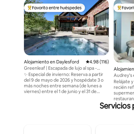
Favorito entre huéspedes
Favor
Favorito entre huéspedes preferido
Favorito
Alojamiento en Daylesford
Calificación promedio: 
4.98 (116)
Greenleaf | Escapada de lujo al spa -
Alojamien
Chimenea - EV
✨ Especial de invierno: Reserva a partir
h
Audrey's
del 9 de mayo de 2026 y hospédate 3 o
Relájate 
más noches entre semana (de lunes a
recién re
viernes) entre el 1 de junio y el 31 de
supermerc
agosto de 2026 para recibir un cupón de
restaurant
Winespeake de $100 a tu llegada. Un
Servicios
manzanas 
cupón por estancia que cumpla con los
mejores o
requisitos. Solo por tiempo limitado.
centro de 
Promociones: - 10% de descuento en las
Ballarat. 
tarifas por noche para reservaciones de
como el es
3 a 6 noches. - 20% de descuento en las
el club d