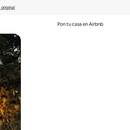
 original
Pon tu casa en Airbnb
o o desliza el dedo.