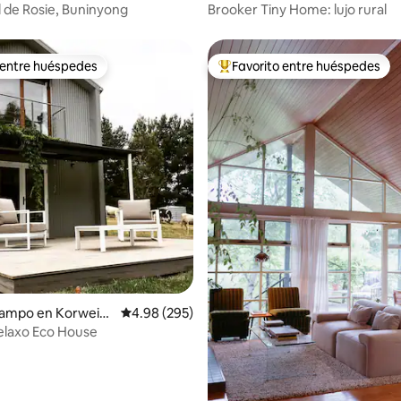
l de Rosie, Buninyong
Brooker Tiny Home: lujo rural
 entre huéspedes
Favorito entre huéspedes
 entre huéspedes
Favorito entre huéspedes prefe
4.99 de 5, 148 reseñas
campo en Korwein
Calificación promedio: 4.98 de 5, 295 reseñas
4.98 (295)
elaxo Eco House