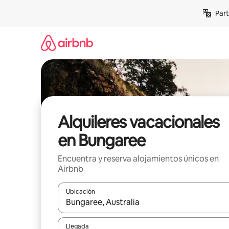
Omite
Part
el
contenido
Alquileres vacacionales
en Bungaree
Encuentra y reserva alojamientos únicos en
Airbnb
Ubicación
Cuando los resultados estén disponibles, navega co
Llegada