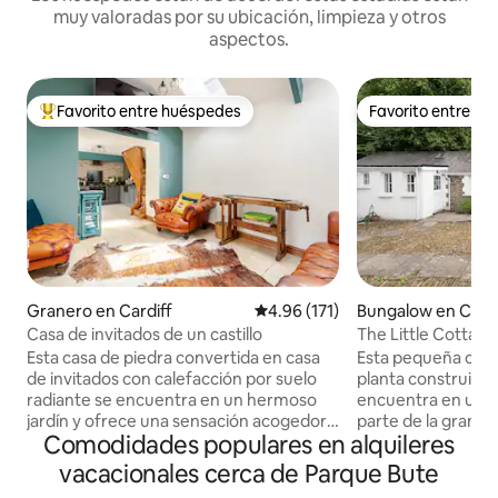
muy valoradas por su ubicación, limpieza y otros
aspectos.
Favorito entre huéspedes
Favorito entre h
Favorito entre huéspedes preferido
Favorito entre h
Granero en Cardiff
Calificación promedio: 4.96 de 5
4.96 (171)
Bungalow en Cardi
Casa de invitados de un castillo
The Little Cottage
Esta casa de piedra convertida en casa
Esta pequeña casa
de invitados con calefacción por suelo
planta construida 
radiante se encuentra en un hermoso
encuentra en un p
jardín y ofrece una sensación acogedora
parte de la granja
Comodidades populares en alquileres
y hogareña con todo lo necesario para
comida al marqués 
una estancia relajante. Situado en
de Cardiff, a solo 
vacacionales cerca de Parque Bute
Tongwynlais, cuenta con excelentes
distancia. Esta en