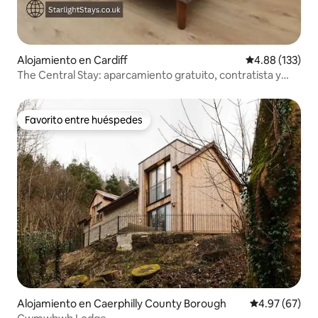
Alojamiento en Cardiff
Calificación p
4.88 (133)
The Central Stay: aparcamiento gratuito, contratista y
vacaciones
Favorito entre huéspedes
Favorito entre huéspedes
Alojamiento en Caerphilly County Borough
Calificación p
4.97 (67)