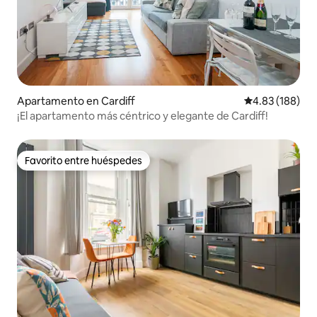
Apartamento en Cardiff
Calificación pr
4.83 (188)
¡El apartamento más céntrico y elegante de Cardiff!
Favorito entre huéspedes
Favorito entre huéspedes