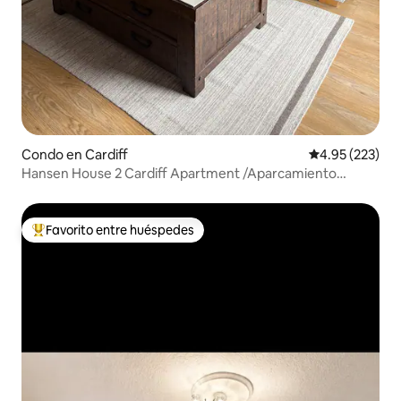
Condo en Cardiff
Calificación pr
4.95 (223)
Hansen House 2 Cardiff Apartment /Aparcamiento
gratuito
Favorito entre huéspedes
Favorito entre huéspedes preferido