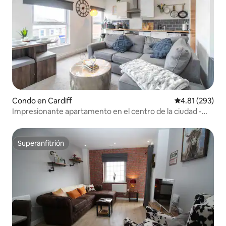
Condo en Cardiff
Calificación p
4.81 (293)
Impresionante apartamento en el centro de la ciudad -
Wifi y estacionamiento
Superanfitrión
Superanfitrión