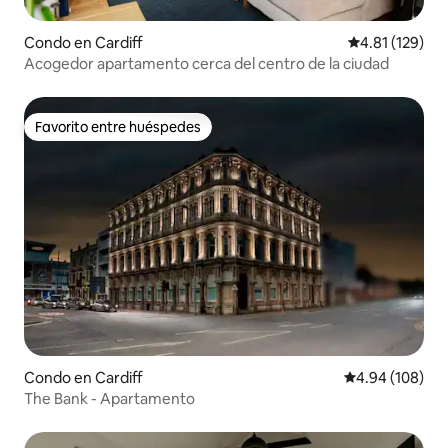
Condo en Cardiff
Calificación p
4.81 (129)
Acogedor apartamento cerca del centro de la ciudad
Favorito entre huéspedes
Favorito entre huéspedes
Condo en Cardiff
Calificación pr
4.94 (108)
The Bank - Apartamento