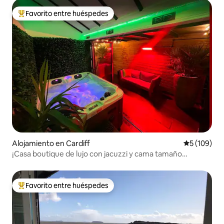
Favorito entre huéspedes
Favorito entre huéspedes preferido
Alojamiento en Cardiff
Calificació
5 (109)
¡Casa boutique de lujo con jacuzzi y cama tamaño
emperador!
Favorito entre huéspedes
Favorito entre huéspedes preferido