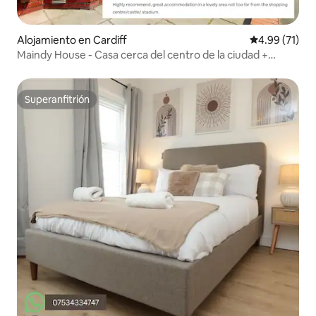
Alojamiento en Cardiff
Calificación 
4.99 (71)
Maindy House - Casa cerca del centro de la ciudad +
aparcamiento
Superanfitrión
Superanfitrión