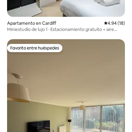
Apartamento en Cardiff
Calificación 
4.94 (18)
Miniestudio de lujo 1 · Estacionamiento gratuito + aire
acondicionado
Favorito entre huéspedes
Favorito entre huéspedes