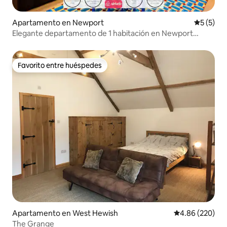
Apartamento en Newport
Calificac
5 (5)
Elegante departamento de 1 habitación en Newport
Center, cerca del Hospital Royal Gwent
Favorito entre huéspedes
Favorito entre huéspedes
Apartamento en West Hewish
Calificación pr
4.86 (220)
The Grange