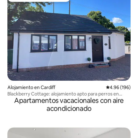
Favorito entre huéspedes preferido
Alojamiento en Cardiff
Calificación pr
4.96 (196)
Blackberry Cottage: alojamiento apto para perros en
Apartamentos vacacionales con aire
Cardiff
acondicionado