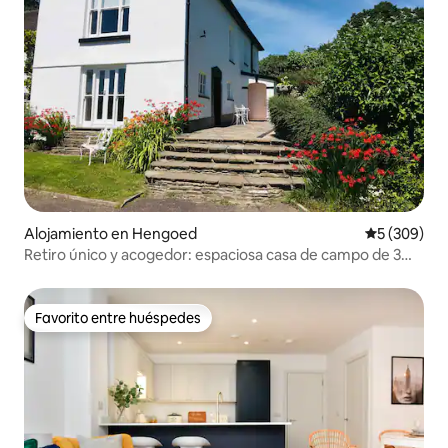
Alojamiento en Hengoed
Calificación
5 (309)
Retiro único y acogedor: espaciosa casa de campo de 3
dormitorios
Favorito entre huéspedes
Favorito entre huéspedes