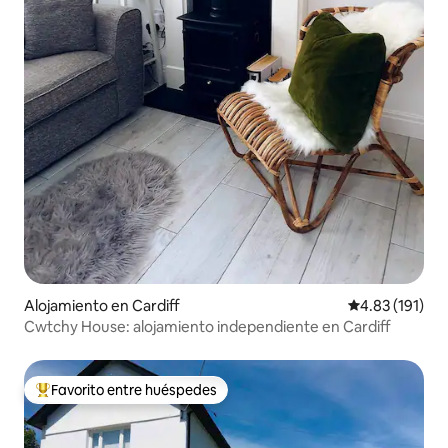
Alojamiento en Cardiff
Calificación p
4.83 (191)
Cwtchy House: alojamiento independiente en Cardiff
Favorito entre huéspedes
Favorito entre huéspedes preferido