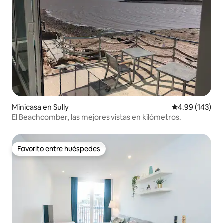
Minicasa en Sully
Calificación pr
4.99 (143)
El Beachcomber, las mejores vistas en kilómetros.
Favorito entre huéspedes
Favorito entre huéspedes