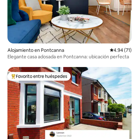
Alojamiento en Pontcanna
Calificación 
4.94 (71)
Elegante casa adosada en Pontcanna: ubicación perfecta
Favorito entre huéspedes
Favorito entre huéspedes preferido