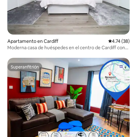
Apartamento en Cardiff
Calificación 
4.74 (38)
Moderna casa de huéspedes en el centro de Cardiff con
wifi rápido
Superanfitrión
Superanfitrión