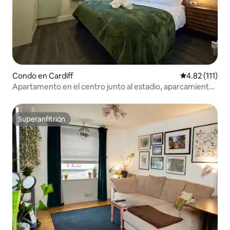
Condo en Cardiff
Calificación p
4.82 (111)
Apartamento en el centro junto al estadio, aparcamiento
gratuito y wifi rápido
Superanfitrión
Superanfitrión