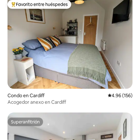
Favorito entre huéspedes
Favorito entre huéspedes preferido
Condo en Cardiff
Calificación pr
4.96 (156)
Acogedor anexo en Cardiff
Superanfitrión
Superanfitrión