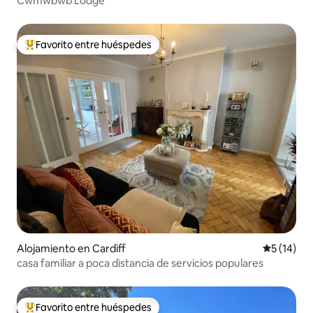
Cwmwbwb Lodge
Favorito entre huéspedes
Favorito entre huéspedes preferido
Alojamiento en Cardiff
Calificaci
5 (14)
casa familiar a poca distancia de servicios populares
Favorito entre huéspedes