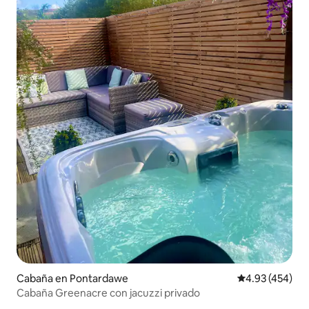
Cabaña en Pontardawe
Calificación pr
4.93 (454)
Cabaña Greenacre con jacuzzi privado