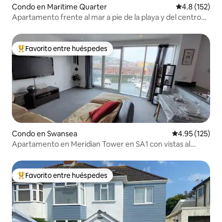
Condo en Maritime Quarter
Calificación 
4.8 (152)
Apartamento frente al mar a pie de la playa y del centro
de la ciudad
Favorito entre huéspedes
Favorito entre huéspedes preferido
Condo en Swansea
Calificación p
4.95 (125)
Apartamento en Meridian Tower en SA1 con vistas al
puerto deportivo.
Favorito entre huéspedes
Favorito entre huéspedes preferido