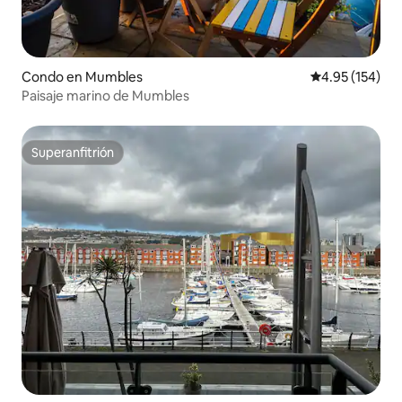
Condo en Mumbles
Calificación p
4.95 (154)
Paisaje marino de Mumbles
Superanfitrión
Superanfitrión