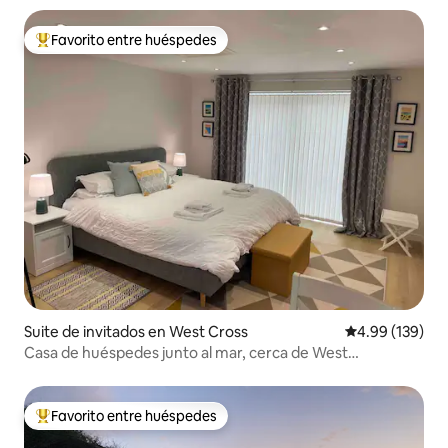
Favorito entre huéspedes
Favorito entre huéspedes preferido
Suite de invitados en West Cross
Calificación pr
4.99 (139)
Casa de huéspedes junto al mar, cerca de West
Cross/Mumbles
Favorito entre huéspedes
Favorito entre huéspedes preferido