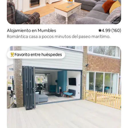
Alojamiento en Mumbles
Calificación pr
4.99 (160)
Romántica casa a pocos minutos del paseo marítimo.
Favorito entre huéspedes
Favorito entre huéspedes preferido