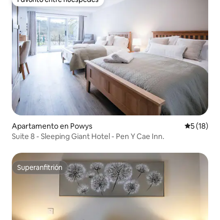
Favorito entre huéspedes
Apartamento en Powys
Calificaci
5 (18)
Suite 8 - Sleeping Giant Hotel - Pen Y Cae Inn.
Superanfitrión
Superanfitrión