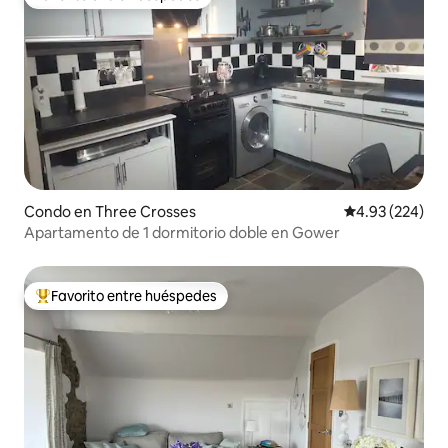
Favorito entre huéspedes
Condo en Three Crosses
Calificación pr
4.93 (224)
Apartamento de 1 dormitorio doble en Gower
Favorito entre huéspedes
Favorito entre huéspedes preferido