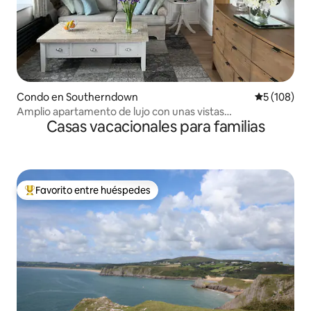
Condo en Southerndown
Calificació
5 (108)
Amplio apartamento de lujo con unas vistas
Casas vacacionales para familias
impresionantes
Favorito entre huéspedes
Favorito entre huéspedes preferido