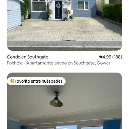
Condo en Southgate
Calificación pr
4.99 (188)
Foxhole - Apartamento anexo en Southgate, Gower
Favorito entre huéspedes
Favorito entre huéspedes preferido