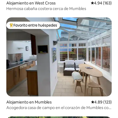
Alojamiento en West Cross
Calificación pr
4.94 (163)
Hermosa cabaña costera cerca de Mumbles
Favorito entre huéspedes
Favorito entre huéspedes preferido
Alojamiento en Mumbles
Calificación p
4.89 (123)
Acogedora casa de campo en el corazón de Mumbles con
aparcamiento.