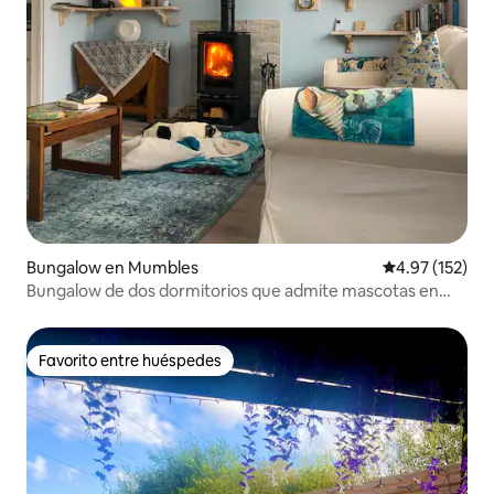
Bungalow en Mumbles
Calificación p
4.97 (152)
Bungalow de dos dormitorios que admite mascotas en
Sweetwater
Favorito entre huéspedes
Favorito entre huéspedes