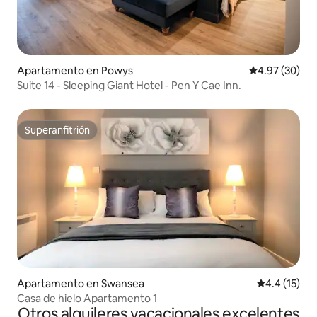
Apartamento en Powys
Calificación p
4.97 (30)
Suite 14 - Sleeping Giant Hotel - Pen Y Cae Inn.
Superanfitrión
Superanfitrión
Apartamento en Swansea
Calificación
4.4 (15)
Casa de hielo Apartamento 1
Otros alquileres vacacionales excelentes