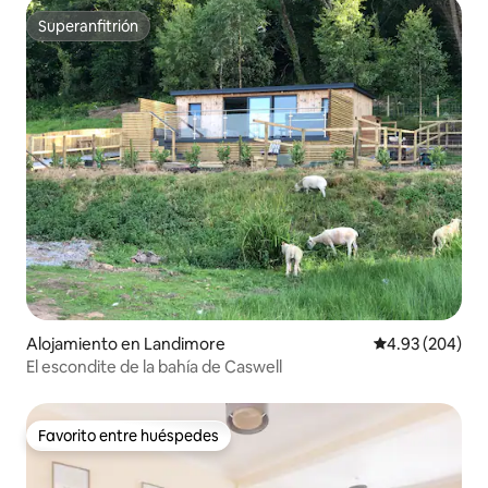
Superanfitrión
Superanfitrión
Alojamiento en Landimore
Calificación pr
4.93 (204)
El escondite de la bahía de Caswell
Favorito entre huéspedes
Favorito entre huéspedes