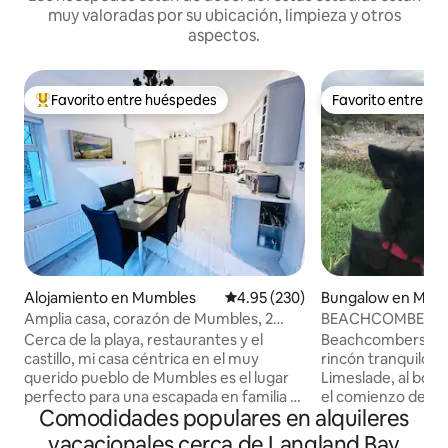
muy valoradas por su ubicación, limpieza y otros
aspectos.
Favorito entre huéspedes
Favorito entre h
Favorito entre huéspedes preferido
Favorito entre h
Alojamiento en Mumbles
Calificación promedio: 4.95 de 5
4.95 (230)
Bungalow en Mum
Amplia casa, corazón de Mumbles, 2
BEACHCOMBERS ~ 
plazas de aparcamiento
perros cerca de la
Cerca de la playa, restaurantes y el
Beachcombers se 
castillo, mi casa céntrica en el muy
rincón tranquilo de
querido pueblo de Mumbles es el lugar
Limeslade, al bord
perfecto para una escapada en familia o
el comienzo de la
Comodidades populares en alquileres
en grupo. «Tŷ Glas» fue mi hogar
un área de excepcio
durante 12 años y ahora que me he
20 minutos a pie 
vacacionales cerca de Langland Bay