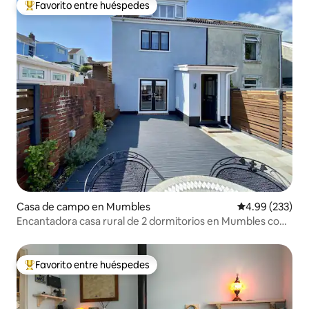
Favorito entre huéspedes
Favorito entre huéspedes preferido
Casa de campo en Mumbles
Calificación pr
4.99 (233)
Encantadora casa rural de 2 dormitorios en Mumbles con
aparcamiento
Favorito entre huéspedes
Favorito entre huéspedes preferido