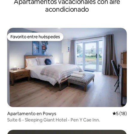
Apartamentos vacacionales con aire
Sur
acondicionado
Favorito entre huéspedes
Favorito entre huéspedes
Apartamento en Powys
Calificaci
5 (18)
Suite 6 - Sleeping Giant Hotel - Pen Y Cae Inn.