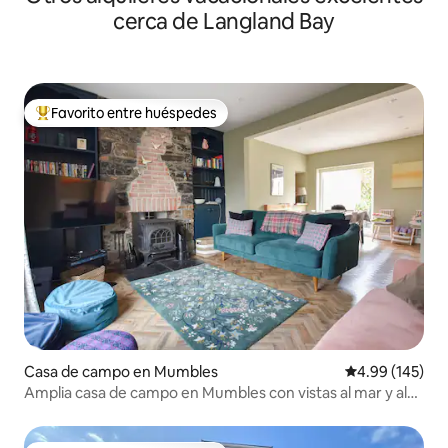
cerca de Langland Bay
Favorito entre huéspedes
Favorito entre huéspedes preferido
Casa de campo en Mumbles
Calificación pr
4.99 (145)
Amplia casa de campo en Mumbles con vistas al mar y al
castillo