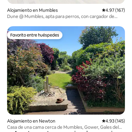
Alojamiento en Mumbles
Calificación p
4.97 (167)
Dune @ Mumbles, apta para perros, con cargador de
vehículos eléctricos
Favorito entre huéspedes
Favorito entre huéspedes
Alojamiento en Newton
Calificación p
4.93 (145)
Casa de una cama cerca de Mumbles, Gower, Gales del