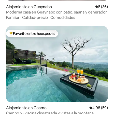
Alojamiento en Guaynabo
Calificaci
5 (36)
Moderna casa en Guaynabo con patio, sauna y generador
Familiar
·
Calidad-precio
·
Comodidades
Favorito entre huéspedes
Favorito entre huéspedes preferido
Alojamiento en Coamo
Calificación p
4.98 (59)
Campo 5 · Piscina climatizada y vistas a la montaña