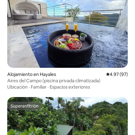
Alojamiento en Hayales
Calificación p
4.97 (97)
Aires del Campo (piscina privada climatizada)
Ubicación
·
Familiar
·
Espacios exteriores
Superanfitrión
Superanfitrión