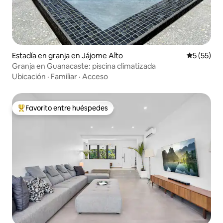
Estadía en granja en Jájome Alto
Calificaci
5 (55)
Granja en Guanacaste: piscina climatizada
Ubicación
·
Familiar
·
Acceso
Favorito entre huéspedes
Favorito entre huéspedes preferido