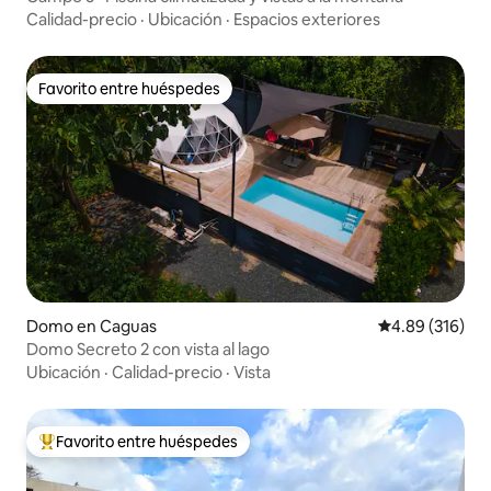
Calidad-precio
·
Ubicación
·
Espacios exteriores
Favorito entre huéspedes
Favorito entre huéspedes
Domo en Caguas
Calificación pr
4.89 (316)
Domo Secreto 2 con vista al lago
Ubicación
·
Calidad-precio
·
Vista
Favorito entre huéspedes
Favorito entre huéspedes preferido