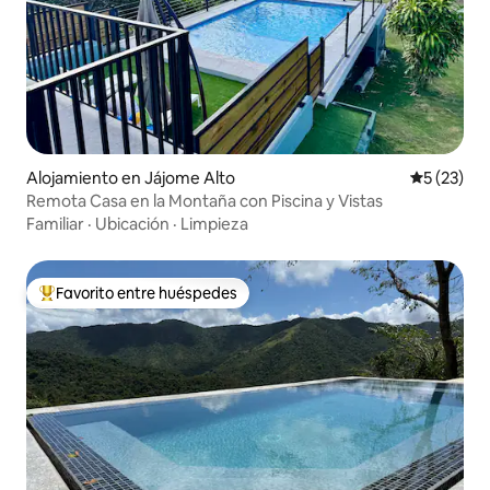
Alojamiento en Jájome Alto
Calificaci
5 (23)
Remota Casa en la Montaña con Piscina y Vistas
Familiar
·
Ubicación
·
Limpieza
Favorito entre huéspedes
Favorito entre huéspedes preferido