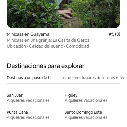
Minicasa en Guayama
Calificac
5 (3)
Minicasa en una granja: La Casita de Geroz
Ubicación
·
Calidad del sueño
·
Comodidad
Destinaciones para explorar
Destinos a un paso de ti
Los mejores lugares de interés más 
San Juan
Higüey
Alquileres vacacionales
Alquileres vacacionales
Punta Cana
Santo Domingo Este
Alquileres vacacionales
Alquileres vacacionales