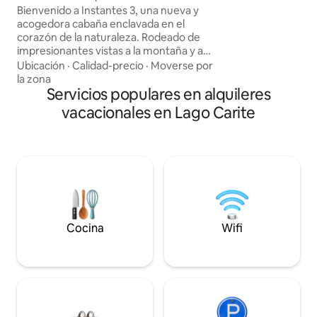
hamaca interior y,
acogedora
Bienvenido a Instantes 3, una nueva y
romántica, una mesa
acogedora cabaña enclavada en el
árboles.
corazón de la naturaleza. Rodeado de
impresionantes vistas a la montaña y a
menudo envuelto en una niebla mística,
Ubicación
·
Calidad-precio
·
Moverse por
este refugio aislado ofrece la escapada
la zona
perfecta del ajetreo y el bullicio de la vida
Servicios populares en alquileres
diaria. Disfruta de total privacidad
vacacionales en Lago Carite
mientras te relajas en un ambiente
tranquilo, reconectando con la
naturaleza mientras te sumerges en el
sereno paisaje. Tanto si quieres relajarte
como explorar los senderos cercanos,
Instantes ofrece un entorno ideal para
una escapada rejuvenecedora.
Cocina
Wifi