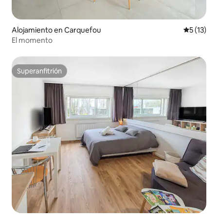
Alojamiento en Carquefou
Calificaci
5 (13)
El momento
Superanfitrión
Superanfitrión