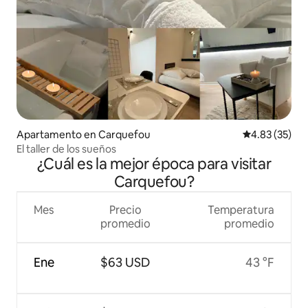
Apartamento en Carquefou
Calificación 
4.83 (35)
El taller de los sueños
¿Cuál es la mejor época para visitar
Carquefou?
Mes
Precio
Temperatura
promedio
promedio
Ene
$63 USD
43 °F