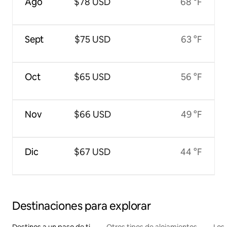
Ago
$78 USD
68 °F
Sept
$75 USD
63 °F
Oct
$65 USD
56 °F
Nov
$66 USD
49 °F
Dic
$67 USD
44 °F
Destinaciones para explorar
Destinos a un paso de ti
Otros tipos de alojamientos
Los 