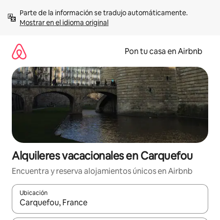
Omite
Parte de la información se tradujo automáticamente. 
el
Mostrar en el idioma original
contenido
Pon tu casa en Airbnb
Alquileres vacacionales en Carquefou
Encuentra y reserva alojamientos únicos en Airbnb
Ubicación
Cuando los resultados estén disponibles, navega con las teclas d