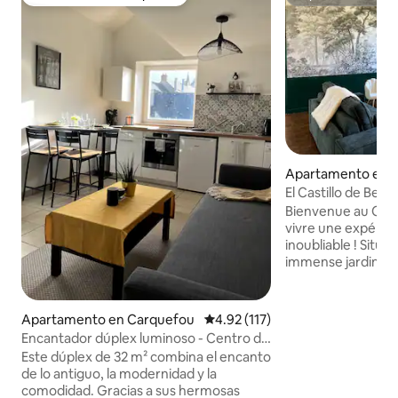
Favorito entre huéspedes
Superanfitrión
Apartamento en 
El Castillo de Bel 
Suite de 125 m2
Bienvenue au Chât
vivre une expérie
inoubliable ! Situé au coeur d'un
immense jardin, c
vous fera voyager d
havre de paix idéal
parenthèse inatte
Apartamento en Carquefou
Calificación promedio: 4.92 de 5
4.92 (117)
amis ou en amoure
Encantador dúplex luminoso - Centro de
calme. Hâte de vous accueillir dans une
Carquefou
Este dúplex de 32 m² combina el encanto
des magnifiques su
de lo antiguo, la modernidad y la
vivre la vie de Ch
comodidad. Gracias a sus hermosas
nuits.. IMPORTANT : Les fêtes et le bruit