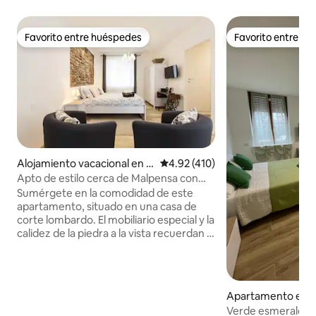
Favorito entre huéspedes
Favorito entre h
Favorito entre huéspedes
Favorito entre h
Alojamiento vacacional en S
Calificación promedio: 4.92 de 5
4.92 (410)
omma Lombardo
Apto de estilo cerca de Malpensa con
traslado gratuito
Sumérgete en la comodidad de este
apartamento, situado en una casa de
corte lombardo. El mobiliario especial y la
calidez de la piedra a la vista recuerdan la
antigua vida de la zona, ahora un centro
aeroportuario, haciendo de tu estancia
un viaje, no una parada. CIR: 012123-FOR-
00001 ¡ELENA y MARCO están
Apartamento en Bu
encantados de recibirte! Apartamento
o
Verde esmeralda: 
totalmente independiente; incluye