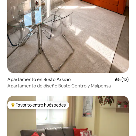
Apartamento en Busto Arsizio
Calificaci
5 (12)
Apartamento de diseño Busto Centro y Malpensa
Favorito entre huéspedes
Favorito entre huéspedes preferido