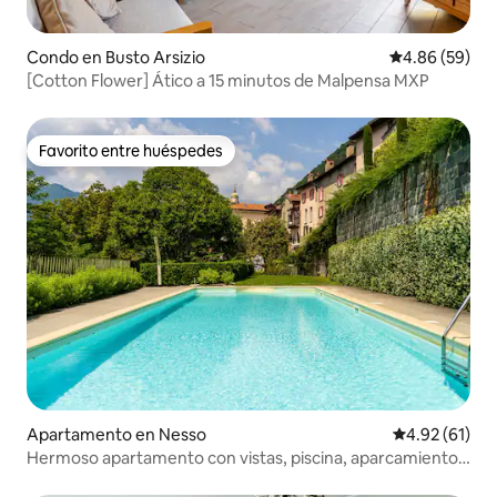
Condo en Busto Arsizio
Calificación p
4.86 (59)
[Cotton Flower] Ático a 15 minutos de Malpensa MXP
Favorito entre huéspedes
Favorito entre huéspedes
Apartamento en Nesso
Calificación 
4.92 (61)
Hermoso apartamento con vistas, piscina, aparcamiento y
jardín