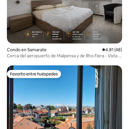
Condo en Samarate
Calificación 
4.81 (48)
Cerca del aeropuerto de Malpensa y de Rho Fiera - Vista a
la ciudad
Favorito entre huéspedes
Favorito entre huéspedes