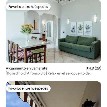
Favorito entre huéspedes
Favorito entre huéspedes
Alojamiento en Samarate
Calificación
4.9 (29)
[Il giardino di Alfonso 3.0] Relax en el aeropuerto de
Malpensa
Favorito entre huéspedes
Favorito entre huéspedes