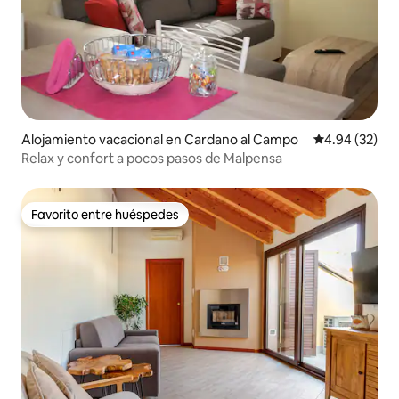
Alojamiento vacacional en Cardano al Campo
Calificación p
4.94 (32)
Relax y confort a pocos pasos de Malpensa
Favorito entre huéspedes
Favorito entre huéspedes