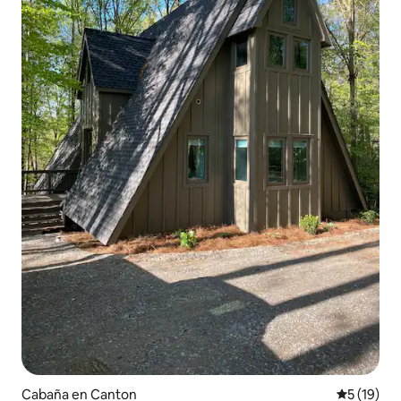
Cabaña en Canton
Calificaci
5 (19)