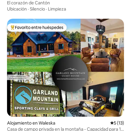
El corazón de Cantón
Ubicación
·
Silencio
·
Limpieza
Favorito entre huéspedes
Favorito entre huéspedes preferido
Alojamiento en Waleska
Calificaci
5 (13)
Casa de campo privada en la montaña - Capacidad para 14