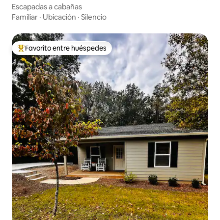
Escapadas a cabañas
Familiar
·
Ubicación
·
Silencio
Favorito entre huéspedes
Favorito entre huéspedes preferido