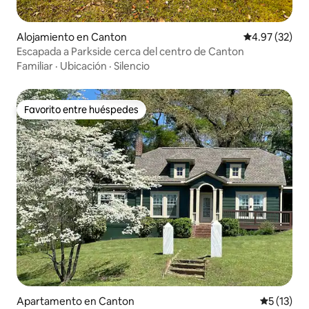
Alojamiento en Canton
Calificación 
4.97 (32)
Escapada a Parkside cerca del centro de Canton
Familiar
·
Ubicación
·
Silencio
Favorito entre huéspedes
Favorito entre huéspedes
Apartamento en Canton
Calificaci
5 (13)