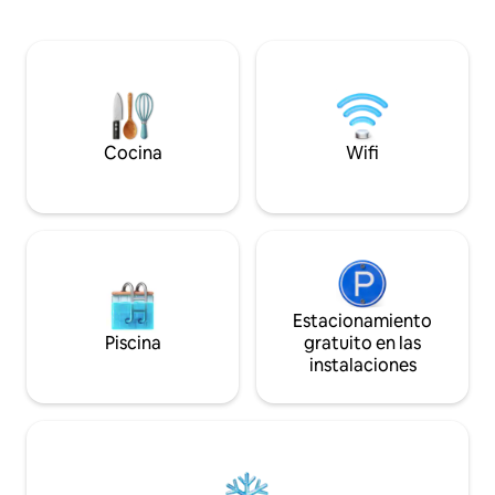
adicionales” a continuación.👇 Disfrute
en el área de spa o r
de su estadía en la Suite Tulum, donde
un gran entrenami
podrá relajarse y descansar en este
entra en la gran d
espacio tranquilo y elegante. La suite es
corporales. Lujo y diversión súper
una extensión de nuestra casa de
privados y completos. Este lugar 
ensueño, que es una versión
todo.
contemporánea de un estilo moderno
de mediados de siglo. Esperamos que te
Cocina
Wifi
guste tanto como a nosotros.
Estacionamiento
Piscina
gratuito en las
instalaciones