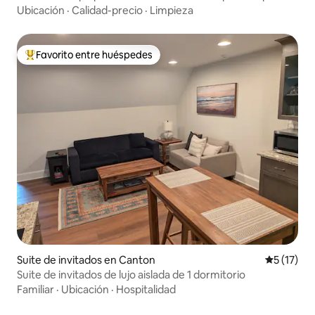
personas - Se admiten mascotas
Ubicación
·
Calidad-precio
·
Limpieza
Favorito entre huéspedes
Favorito entre huéspedes preferido
Suite de invitados en Canton
Calificaci
5 (17)
Suite de invitados de lujo aislada de 1 dormitorio
Familiar
·
Ubicación
·
Hospitalidad