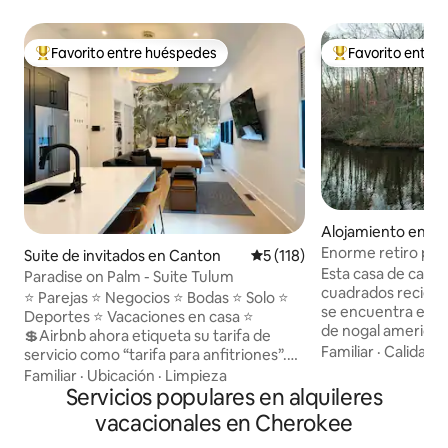
Favorito entre huéspedes
Favorito entre
Favorito entre huéspedes preferido
Favorito entre hu
Alojamiento en C
Enorme retiro priv
Suite de invitados en Canton
Calificación promedio: 5 de 5
5 (118)
(Hickory Lodge)
Esta casa de camp
Paradise on Palm - Suite Tulum
cuadrados recien
⭐️ Parejas ⭐️ Negocios ⭐️ Bodas ⭐️ Solo ⭐️
se encuentra esc
Deportes ⭐️ Vacaciones en casa ⭐️
de nogal american
💲Airbnb ahora etiqueta su tarifa de
privado con vistas
Familiar
·
Calidad-
servicio como “tarifa para anfitriones”.
acres repleto de l
Haz clic en “Reservar” para ver el precio
Familiar
·
Ubicación
·
Limpieza
caza. Relájate en el porche de 50 pies de
final. Aún no se te cobrará nada. 🛑 La
Servicios populares en alquileres
largo y observa el
reservación confirma que has leído
vacacionales en Cherokee
ranas por la noche. Disfruta de un ba
todas las reglas. Toca “Reglas
caliente en la bañ