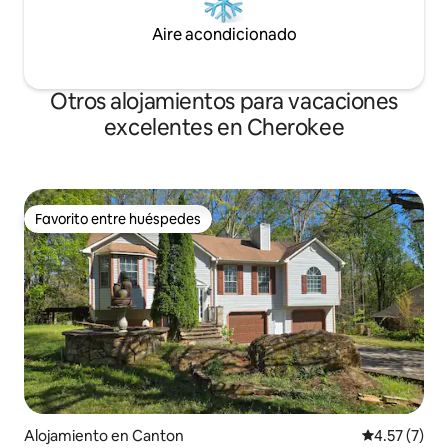
Aire acondicionado
Otros alojamientos para vacaciones
excelentes en Cherokee
Favorito entre huéspedes
Favorito entre huéspedes
Alojamiento en Canton
Calificación
4.57 (7)