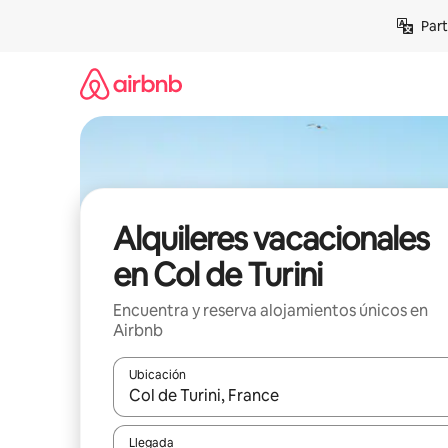
Omite
Part
el
contenido
Alquileres vacacionales
en Col de Turini
Encuentra y reserva alojamientos únicos en
Airbnb
Ubicación
Cuando los resultados estén disponibles, navega co
Llegada