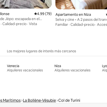
 4.94 de 5, 31 reseñas
Ilonse
Calificación promedio: 4.99 de 5, 79 reseñas
4.99 (79)
Apartamento en Niza
 de Jèpo: escapada en el
Selva y cine • A 2 pasos del tranv
e la naturaleza
·
Calidad-precio
·
Vista
acondicionado
Familiar
·
Calidad-precio
·
Acce
Los mejores lugares de interés más cercanos
Venecia
Niza
Ly
Alquileres vacacionales
Alquileres vacacionales
Alq
s Marítimos
La Bollène-Vésubie
Col de Turini