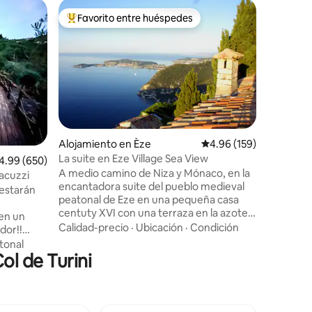
Apartame
Favorito entre huéspedes
Favor
rido
Favorito entre huéspedes preferido
Favorit
Aplicació
vistas al 
Este apa
jardín se
de Niza.
cuidado y
del Cap F
Calidad-
180°). Co
esperamo
increíble
Alojamiento en Èze
Calificación promedio: 
4.96 (159)
minutos a
La suite en Eze Village Sea View
lificación promedio: 4.99 de 5, 650 reseñas
4.99 (650)
(supermer
A medio camino de Niza y Mónaco, en la
peluquerí
jacuzzi
encantadora suite del pueblo medieval
familias
 estarán
peatonal de Eze en una pequeña casa
respeten 
centuty XVI con una terraza en la azotea
este luga
en un
con vistas al mar mediterráneo. Sala de
Calidad-precio
·
Ubicación
·
Condición
dor!!
estar y sala de estar con chimenea en el
increíble
tonal
primer nivel, luego el dormitorio y un
ol de Turini
ida de
baño semi abierto con bañera y ducha
 con una
iluminadas. Un alojamiento mágico y
eza como
romántico en medio del antiguo pueblo
rios!!)
de Eze, famoso por su artesanía manual,