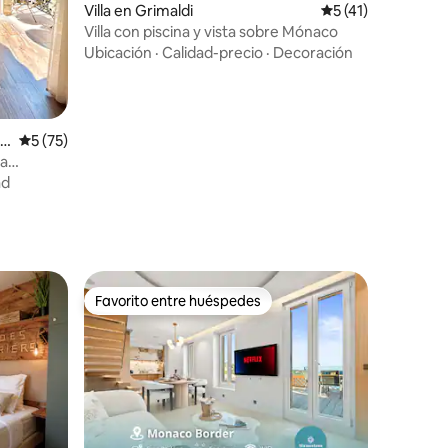
Villa en Grimaldi
Calificación prome
5 (41)
Villa con piscina y vista sobre Mónaco
Ubicación
·
Calidad-precio
·
Decoración
en
Calificación promedio: 5 de 5, 75 reseñas
5 (75)
La
ad
Favorito entre huéspedes
Favorito entre huéspedes