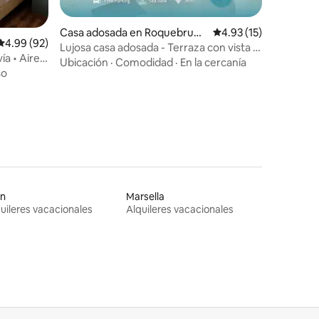
Casa adosada en Roquebrune
Calificación promedio:
4.93 (15)
Calificación promedio: 4.99 de 5, 92 reseñas
4.99 (92)
-Cap-Martin
Lujosa casa adosada - Terraza con vista al
ía • Aire
mar - GB
Ubicación
·
Comodidad
·
En la cercanía
so
on
Marsella
uileres vacacionales
Alquileres vacacionales