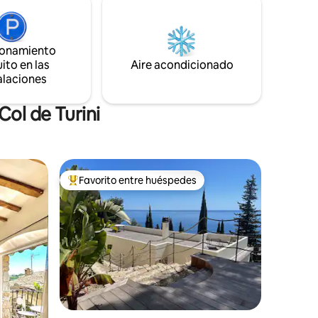
sus galerías de arte, sus restaurantes y el
ón
exótico jardín en la parte superior. ¡Una
 años,
vista increíble!
 de oliva
ionamiento
ito en las
Aire acondicionado
alaciones
ol de Turini
Favorito entre huéspedes
rido
Favorito entre huéspedes preferido