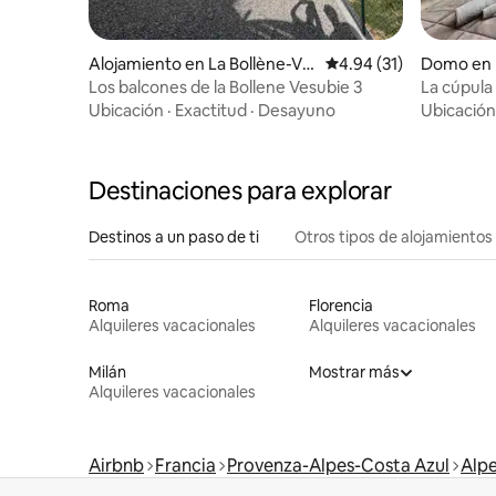
Alojamiento en La Bollène-Vé
Calificación promedio:
4.94 (31)
Domo en 
subie
Los balcones de la Bollene Vesubie 3
La cúpula
corazón d
Ubicación
·
Exactitud
·
Desayuno
Ubicación
Destinaciones para explorar
Destinos a un paso de ti
Otros tipos de alojamientos
Roma
Florencia
Alquileres vacacionales
Alquileres vacacionales
Milán
Mostrar más
Alquileres vacacionales
Airbnb
Francia
Provenza-Alpes-Costa Azul
Alpe