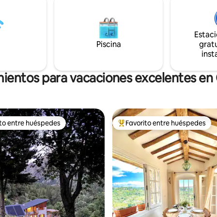
de los mejores Airbnb del sur
del mar (Niza) en una explotaci
a y aparece en Remodelista, un
olivícola familiar desde hace 45
o sitio web de diseño,
cultivo de aceitunas DOP, aceite
ra e interiores
Estac
y crema de oliva. ¡¡ÚNICO!!
Piscina
gratu
inst
mientos para vacaciones excelentes en C
ito entre huéspedes
Favorito entre huéspedes
 entre huéspedes preferido
Favorito entre huéspedes prefe