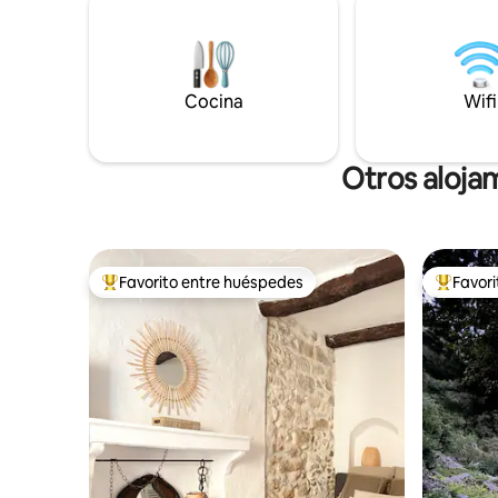
como uno 
km/5 minutos en coche de Mónaco, la
de Franci
playa, los restaurantes y la vida nocturna.
reconocid
arquitectu
Cocina
Wifi
Otros aloja
Favorito entre huéspedes
Favor
Favorito entre huéspedes preferido
Favorito