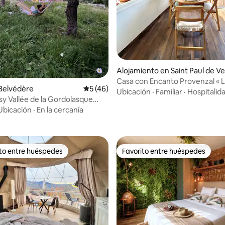
Alojamiento en Saint Paul de V
ce
Casa con Encanto Provenzal « 
 4.95 de 5, 22 reseñas
Belvédère
Calificación promedio: 5 de 5, 46 reseñas
5 (46)
Casetta »
Ubicación
·
Familiar
·
Hospitalid
sy Vallée de la Gordolasque
ur
Ubicación
·
En la cercanía
ito entre huéspedes
Favorito entre huéspedes
 entre huéspedes preferido
Favorito entre huéspedes