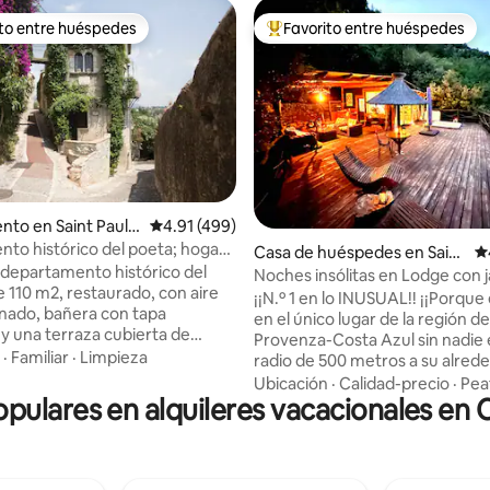
ito entre huéspedes
Favorito entre huéspedes
 entre huéspedes preferido
Favorito entre huéspedes prefe
4.89 de 5, 144 reseñas
to en Saint Paul d
Calificación promedio: 4.91 de 5, 499 reseñas
4.91 (499)
to histórico del poeta; hogar
Casa de huéspedes en Saint
Ca
s Prevert
departamento histórico del
-Martin-du-Var
Noches insólitas en Lodge con 
de 110 m2, restaurado, con aire
¡¡N.º 1 en lo INUSUAL!! ¡¡Porque
nado, bañera con tapa
en el único lugar de la región de
 y una terraza cubierta de
Provenza-Costa Azul sin nadie 
on vista al mar y a las
·
Familiar
·
Limpieza
radio de 500 metros a su alrede
 en el corazón de un pueblo
Déjese sorprender por nuestro 
Ubicación
·
Calidad-precio
·
Pea
que fue propiedad del
opulares en alquileres vacacionales en C
Lodge, con su terraza suspend
 poeta, escritor y guionista
200 m² y su jacuzzi al aire libre,
cques Prévert, quien vivió allí
vista panorámica de la natural
cada de 1940. Condé Nast
telón de fondo. (¡¡Leer comenta
lo reconoce regularmente
¡Desconexión total! Situado a 20 minutos