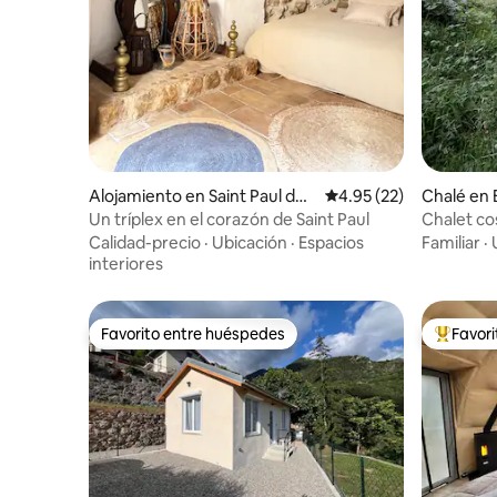
Alojamiento en Saint Paul de
Calificación promedio:
4.95 (22)
Chalé en 
Vence
Un tríplex en el corazón de Saint Paul
Chalet co
Mercanto
Calidad-precio
·
Ubicación
·
Espacios
Familiar
·
interiores
Favorito entre huéspedes
Favor
Favorito entre huéspedes
Favorito