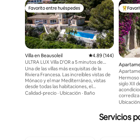
Favorito entre huéspedes
Favor
Favorito entre huéspedes
Favorito
Villa en Beausoleil
Calificación promedio: 
4.89 (144)
ULTRA LUX Villa D'OR a 5 minutos de
Apartamen
Montecarlo, Mónaco
Una de las villas más exquisitas de la
e Vence
Apartamen
Riviera Francesa. Las increíbles vistas de
de Jacque
Hermoso 
Mónaco y el mar Mediterráneo, vistas
siglo XII 
desde todas las habitaciones, el
acondicio
ambiente, el espacio al aire libre con el
Calidad-precio
·
Ubicación
·
Baño
corrediza
enorme jardín y la piscina harán que tu
jazmines c
Ubicación
estancia, ¡una que nunca olvidarás! Las
montañas,
comodidades adicionales incluyen, sauna
medieval 
Servicios p
para 6 personas, jacuzzi exterior
legendario
climatizado para 6 personas, jacuzzi
francés Ja
interior y barbacoa de gas. El
durante la dé
estacionamiento dentro de la propiedad
Traveler 
está disponible para 4 autos. Está a 1