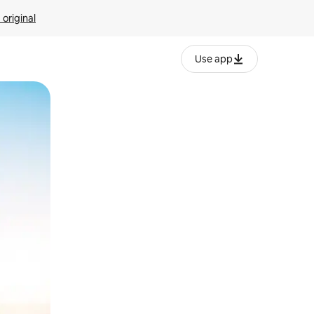
 original
Use app
o o desliza el dedo.