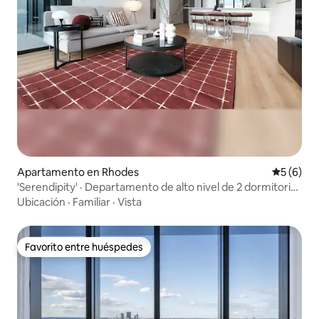
Apartamento en Rhodes
Calificac
5 (6)
'Serendipity' · Departamento de alto nivel de 2 dormitorios
en Rodas
Ubicación
·
Familiar
·
Vista
Favorito entre huéspedes
Favorito entre huéspedes