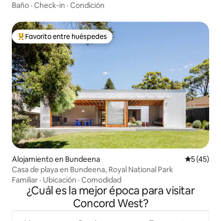
estacionamiento | 2 habitaciones de lujo
Baño
·
Check-in
·
Condición
Favorito entre huéspedes
Favorito entre huéspedes preferido
Alojamiento en Bundeena
Calificaci
5 (45)
Casa de playa en Bundeena, Royal National Park
Familiar
·
Ubicación
·
Comodidad
¿Cuál es la mejor época para visitar
Concord West?