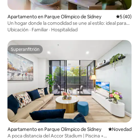
Apartamento en Parque Olímpico de Sídney
Calificaci
5 (40)
Un hogar donde la comodidad se une al estilo: ideal para
familias
Ubicación
·
Familiar
·
Hospitalidad
Superanfitrión
Superanfitrión
Apartamento en Parque Olímpico de Sídney
Lugar para ho
Novedad
A poca distancia del Accor Stadium | Piscina +