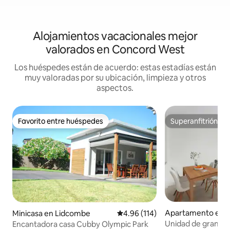
Alojamientos vacacionales mejor
valorados en Concord West
Los huéspedes están de acuerdo: estas estadías están
muy valoradas por su ubicación, limpieza y otros
aspectos.
Favorito entre huéspedes
Superanfitrión
Favorito entre huéspedes
Superanfitrión
Apartamento en 
Minicasa en Lidcombe
Calificación promedio: 4.96 de 5
4.96 (114)
Unidad de gran ta
Encantadora casa Cubby Olympic Park