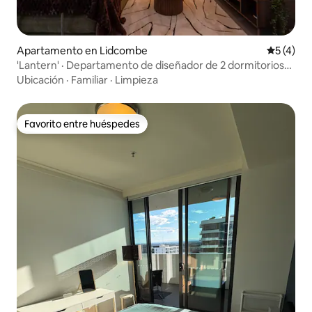
Apartamento en Lidcombe
Calificac
5 (4)
'Lantern' · Departamento de diseñador de 2 dormitorios
con piscina y estacionamiento
Ubicación
·
Familiar
·
Limpieza
Favorito entre huéspedes
Favorito entre huéspedes