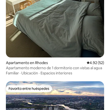
Apartamento en Rhodes
Calificación 
4.92 (52)
Apartamento moderno de 1 dormitorio con vistas al agua
Familiar
·
Ubicación
·
Espacios interiores
Favorito entre huéspedes
Favorito entre huéspedes