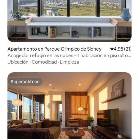
Apartamento en Parque Olímpico de Sídney
Calificación 
4.95 (21)
Acogedor refugio en las nubes – 1 habitación en piso alto
con vistas
Ubicación
·
Comodidad
·
Limpieza
Superanfitrión
Superanfitrión