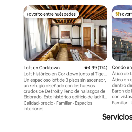
Favorito entre huéspedes
Favor
Favorito entre huéspedes
Favorito
Condo en
Loft en Corktown
Calificación promedio: 
4.99 (174)
Ático de 
Loft histórico en Corktown junto al Tiger
camas tam
Stadium
Ático en e
Un espacioso loft de 3 pisos sin ascensor,
dentro de
un refugio diseñado con los huesos
Baron de 
crudos de Detroit y lleno de hallazgos de
con vistas
Eldorado. Este histórico edificio de ladrillo
king + 1 q
de la década de 1870 se encuentra en la
Familiar
·
Calidad-precio
·
Familiar
·
Espacios
trabajo en
esquina del Old Tiger Stadium, en el
interiores
estaciona
corazón de Corktown, el barrio más
Servicio
Parte de l
antiguo de Detroit. Estás a pocos pasos
(LCF): ch
de aclamados restaurantes, tiendas,
inteligen
cafeterías, bares, cervecerías y