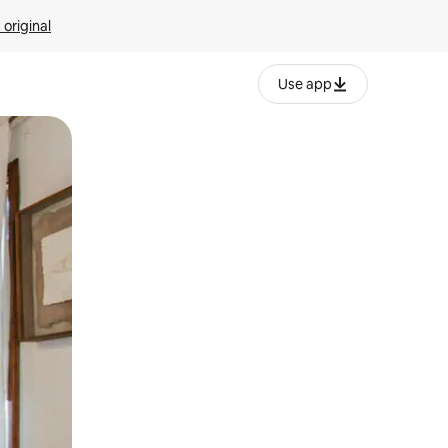
 original
Use app
o o desliza el dedo.