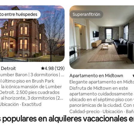
ito entre huéspedes
Superanfitrión
 entre huéspedes preferido
Superanfitrión
 Detroit
Calificación promedio: 4.98 de 5, 129 reseñas
4.98 (129)
4.99 de 5, 174 reseñas
Lumber Baron | 3 dormitorios | 2
Apartamento en Midtown
año king | Estacionamiento
l último piso en Brush Park
Elegante apartamento en Midt
 la icónica mansión de Lumber
impresionantes vistas a la ciud
Disfruta de Midtown en este
Detroit. 2.500 pies cuadrados
apartamento cuidadosamente 
 al horizonte, 3 dormitorios (2
ubicado en el séptimo piso con 
ueen), 2.5 baños y un espacio de
Ubicación
·
Exactitud
panorámicas de la ciudad. Con
 suite para 6 personas. Incluye
de estilo y comodidad, es el esp
Calidad-precio
·
Ubicación
·
Bañ
miento gratuito en el lugar.
s populares en alquileres vacacionales e
para relajarse después de un dí
a colección Lake City Flats
exploración. Perfectamente si
eck-in con cerradura
la esquina de 2nd Ave y Martin 
te, ropa de cama de calidad
King Jr Blvd, estarás a poca dist