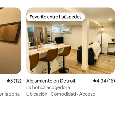
Favorito entre huéspedes
rido
Favorito entre huéspedes
Calificación promedio: 5 de 5, 12 reseñas
5 (12)
Alojamiento en Detroit
Calificación promedio:
4.94 (16)
La botica acogedora
r la zona
Ubicación
·
Comodidad
·
Acceso