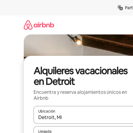
Omite
Part
el
contenido
Alquileres vacacionales
en Detroit
Encuentra y reserva alojamientos únicos en
Airbnb
Ubicación
Cuando los resultados estén disponibles, navega co
Llegada