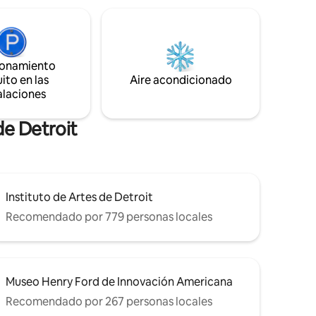
unidad cuenta con 1 dormitorio/1 baño,
 LCA-
sala de estar, comedor, lavandería y
d - a 1,2
cocina completa. En los meses más
nico - a
cálidos, una pequeña zona de estar con
ionamiento
re - a 1,6
cafetería se encuentra en el camino de
ito en las
roca española a lo largo del callejón
Aire acondicionado
verde.
alaciones
de Detroit
Instituto de Artes de Detroit
Recomendado por 779 personas locales
Museo Henry Ford de Innovación Americana
Recomendado por 267 personas locales