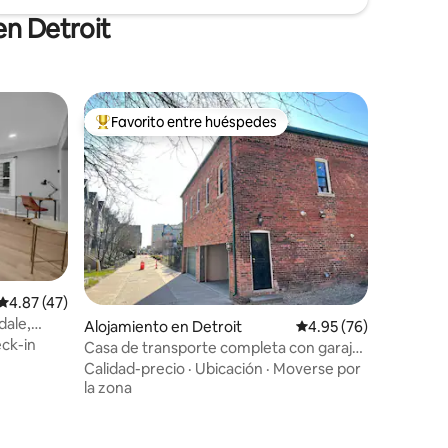
en Detroit
Favorito entre huéspedes
Favorito entre huéspedes preferido
Calificación promedio: 4.87 de 5, 47 reseñas
4.87 (47)
dale,
Alojamiento en Detroit
Calificación promedio:
4.95 (76)
ck-in
Casa de transporte completa con garaje
en el centro
Calidad-precio
·
Ubicación
·
Moverse por
la zona