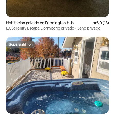
Habitación privada en Farmington Hills
Calificación
5.0 (13)
LX Serenity Escape Dormitorio privado - Baño privado
Superanfitrión
Superanfitrión