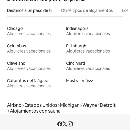
Destinos a un paso de ti
Otros tipos de alojamientos
Los 
Chicago
Indianápolis
Alquileres vacacionales
Alquileres vacacionales
Columbus
Pittsburgh
Alquileres vacacionales
Alquileres vacacionales
Cleveland
Cincinnati
Alquileres vacacionales
Alquileres vacacionales
Cataratas del Niágara
Mostrar más
Alquileres vacacionales
Airbnb
Estados Unidos
Míchigan
Wayne
Detroit
Alojamientos con sauna