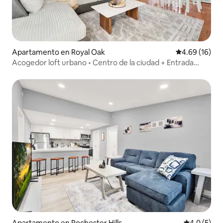
Apartamento en Royal Oak
Calificación 
4.69 (16)
Acogedor loft urbano • Centro de la ciudad + Entrada
privada
Apartamento en Rochester Hills
Calificació
4.0 (5)