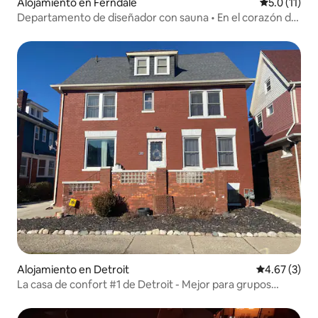
Alojamiento en Ferndale
Calificación
5.0 (11)
Departamento de diseñador con sauna • En el corazón de
Downtown
Alojamiento en Detroit
Calificación
4.67 (3)
La casa de confort #1 de Detroit - Mejor para grupos
grandes