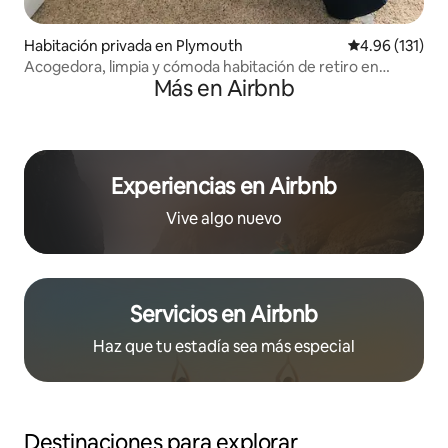
Habitación privada en Plymouth
Calificación p
4.96 (131)
Acogedora, limpia y cómoda habitación de retiro en
Más en Airbnb
Plymouth, MI
Experiencias en Airbnb
Vive algo nuevo
Servicios en Airbnb
Haz que tu estadía sea más especial
Destinaciones para explorar