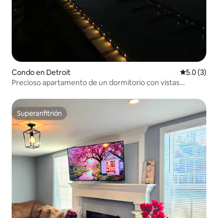
Condo en Detroit
Calificació
5.0 (3)
Precioso apartamento de un dormitorio con vistas
internacionales
Superanfitrión
Superanfitrión