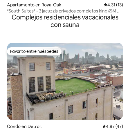
Apartamento en Royal Oak
Calificación 
4.31 (13)
*South Suites* - 3 jacuzzis privados completos king @ML
Complejos residenciales vacacionales
con sauna
Favorito entre huéspedes
Favorito entre huéspedes
Condo en Detroit
Calificación 
4.87 (47)