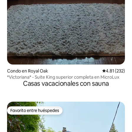
Condo en Royal Oak
Calificación p
4.81 (232)
*Victoriana* - Suite King superior completa en MicroLux
Casas vacacionales con sauna
Favorito entre huéspedes
Favorito entre huéspedes