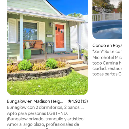
Condo en Royal O
*Zen* Suite compl
spa en la azotea,
Microhotel MicroL
todo Camina hasta 
ciudad. restaurant
todas partes Cami
¡o al zoológico de Detroit! I
estancia: ✅️Impre
superior con jacuz
✅️Albornoz/zapatil
masaje✅️ calientes
Bungalow en Madison Height
Calificación promedio: 4.92 de 
4.92 (13)
tranquilidad. Azul
s
Bunaglow con 2 dormitorios, 2 baños,
Cocina de lujo✅️ 
sauna y estacionamiento
Apto para personas LGBT+ND.
tamaño✅️ king co
¡Bungalow privado, tranquilo y artístico!
espuma viscoelást
Amor a largo plazo, profesionales de
tamaño✅️ queen. ✅