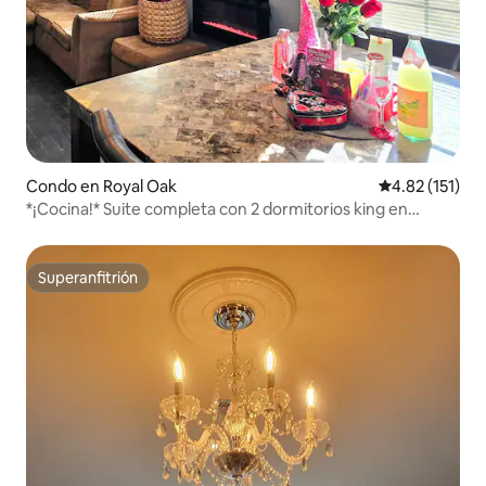
Condo en Royal Oak
Calificación p
4.82 (151)
*¡Cocina!* Suite completa con 2 dormitorios king en
MicroLux
Superanfitrión
Superanfitrión