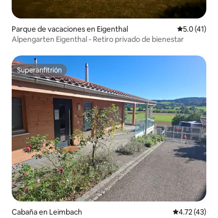
Parque de vacaciones en Eigenthal
Calificación
5.0 (41)
Alpengarten Eigenthal - Retiro privado de bienestar
Superanfitrión
Superanfitrión
Cabaña en Leimbach
Calificación 
4.72 (43)