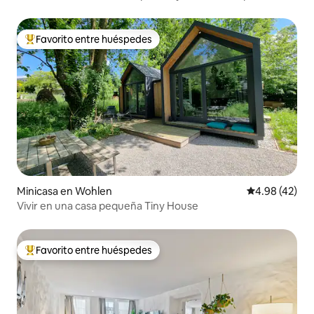
Favorito entre huéspedes
Favorito entre huéspedes preferido
Minicasa en Wohlen
Calificación 
4.98 (42)
Vivir en una casa pequeña Tiny House
Favorito entre huéspedes
Favorito entre huéspedes preferido