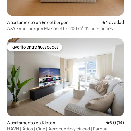
Apartamento en Ennetbürgen
Lugar para ho
Novedad
A&Y Ennetbürgen Maisonette| 200 m²| 12 huéspedes
Favorito entre huéspedes
Favorito entre huéspedes
Apartamento en Kloten
Calificación
5.0 (14)
HAVN | Ático | Cine | Aeropuerto y ciudad | Parque