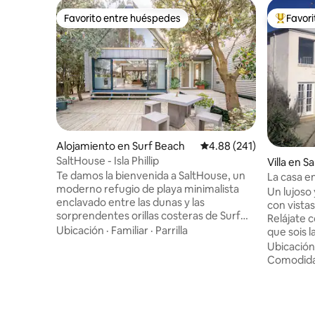
Favorito entre huéspedes
Favor
Favorito entre huéspedes
Favorito
Alojamiento en Surf Beach
Calificación promedio: 
4.88 (241)
SaltHouse - Isla Phillip
Villa en 
Te damos la bienvenida a SaltHouse, un
La casa en 
moderno refugio de playa minimalista
Un lujoso 
enclavado entre las dunas y las
con vista
sorprendentes orillas costeras de Surf
Relájate 
Beach Phillip Island. Perfecto para parejas
Ubicación
·
Familiar
·
Parrilla
que sois l
y frente a la playa, este espacio diseñado
ubicados 
Ubicación
arquitectónicamente te permite
entre más 
Comodid
disfrutar de la vida sin prisar, disfrutar de
vistas a P
largos días de verano y cálidos
más allá a
acurrucamientos junto a la chimenea de
panorámic
invierno, todo a los sonidos de Bass
privacidad