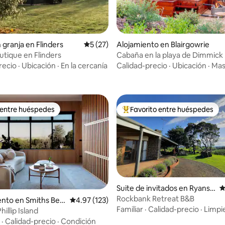
 granja en Flinders
Calificación promedio: 5 de 5, 27 reseñas
5 (27)
Alojamiento en Blairgowrie
utique en Flinders
Cabaña en la playa de Dimmick
 4.84 de 5, 55 reseñas
recio
·
Ubicación
·
En la cercanía
Calidad-precio
·
Ubicación
·
Mas
 entre huéspedes
Favorito entre huéspedes
 entre huéspedes
Favorito entre huéspedes prefe
Suite de invitados en Ryanst
C
on
Rockbank Retreat B&B
nto en Smiths Bea
Calificación promedio: 4.97 de 5, 123 reseñas
4.97 (123)
Familiar
·
Calidad-precio
·
Limpi
Phillip Island
·
Calidad-precio
·
Condición