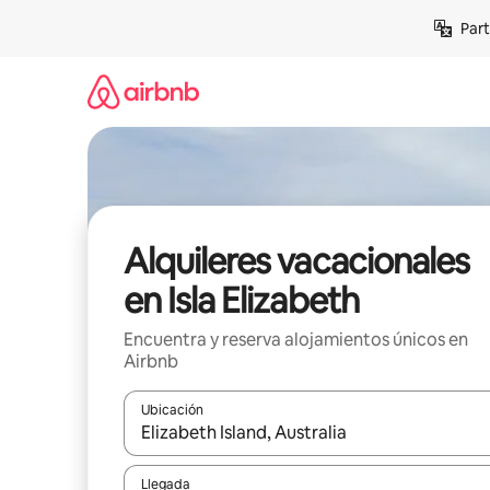
Omite
Part
el
contenido
Alquileres vacacionales
en Isla Elizabeth
Encuentra y reserva alojamientos únicos en
Airbnb
Ubicación
Cuando los resultados estén disponibles, navega co
Llegada