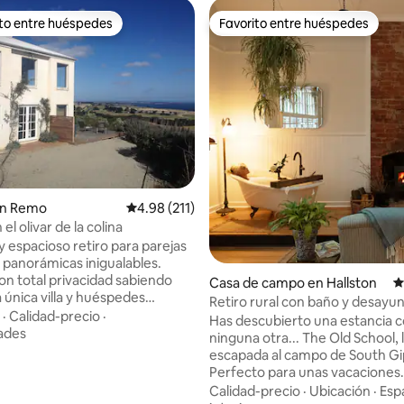
ito entre huéspedes
Favorito entre huéspedes
 entre huéspedes preferido
Favorito entre huéspedes
4.88 de 5, 241 reseñas
San Remo
Calificación promedio: 4.98 de 5, 211 reseñas
4.98 (211)
el olivar de la colina
y espacioso retiro para parejas
s panorámicas inigualables.
con total privacidad sabiendo
Casa de campo en Hallston
C
a única villa y huéspedes
Retiro rural con baño y desayun
entre nuestro olivar. Ubicada
·
Calidad-precio
·
la chimenea
Has descubierto una estancia
de 1000 olivos, la villa tiene
ades
ninguna otra... The Old School, 
hillip Island y Westernport Bay y
escapada al campo de South Gi
 la península. Con vistas
Perfecto para unas vacaciones
as desde cada ventana y total
románticas o un retiro tranquil
Calidad-precio
·
Ubicación
·
Esp
, el efecto de atracción de las