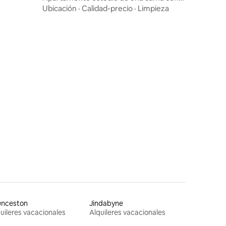
vistas fantásticas
Ubicación
·
Calidad-precio
·
Limpieza
unceston
Jindabyne
uileres vacacionales
Alquileres vacacionales