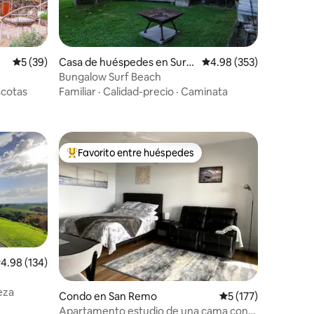
Calificación promedio: 5 de 5, 39 reseñas
5 (39)
Casa de huéspedes en Surf
Calificación promedio: 
4.98 (353)
Beach
Bungalow Surf Beach
cotas
Familiar
·
Calidad-precio
·
Caminata
Favorito entre huéspedes
rido
Favorito entre huéspedes preferido
alificación promedio: 4.98 de 5, 134 reseñas
4.98 (134)
eza
Condo en San Remo
Calificación promed
5 (177)
Apartamento estudio de una cama con