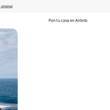
 original
Pon tu casa en Airbnb
o o desliza el dedo.