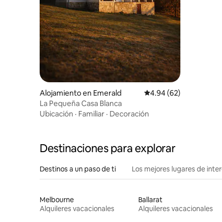
Alojamiento en Emerald
Calificación promedio:
4.94 (62)
La Pequeña Casa Blanca
Ubicación
·
Familiar
·
Decoración
Destinaciones para explorar
Destinos a un paso de ti
Los mejores lugares de int
Melbourne
Ballarat
Alquileres vacacionales
Alquileres vacacionales