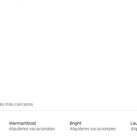
 4.94 de 5, 62 reseñas
erés más cercanos
Warrnambool
Bright
La
Alquileres vacacionales
Alquileres vacacionales
Alq