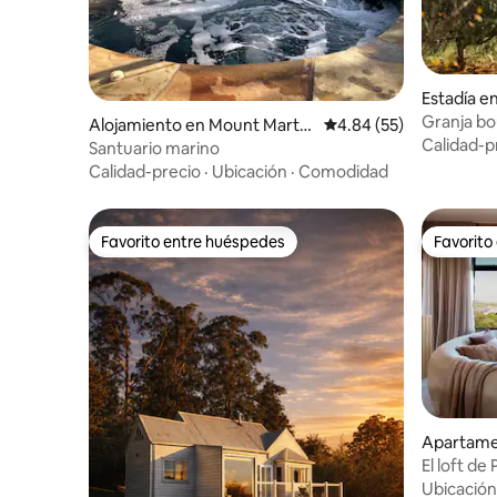
Estadía en
Granja bo
Alojamiento en Mount Marth
Calificación promedio:
4.84 (55)
Calidad-p
a
Santuario marino
Calidad-precio
·
Ubicación
·
Comodidad
Favorito entre huéspedes
Favorito
Favorito entre huéspedes
Favorito
Apartame
ch
El loft de 
Ubicación