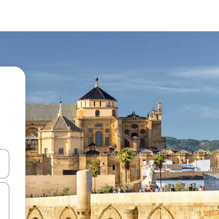
n las teclas de flecha hacia arriba y hacia abajo o explora con el tact