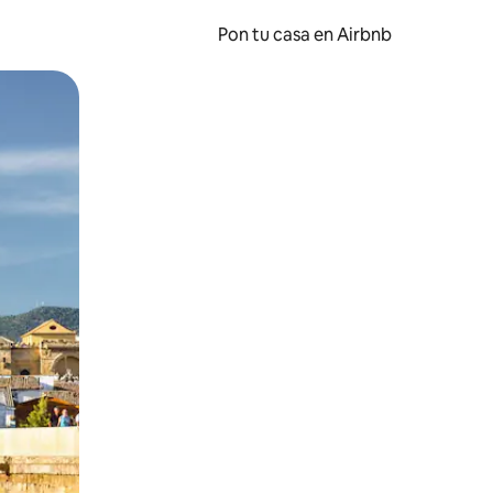
Pon tu casa en Airbnb
o o desliza el dedo.