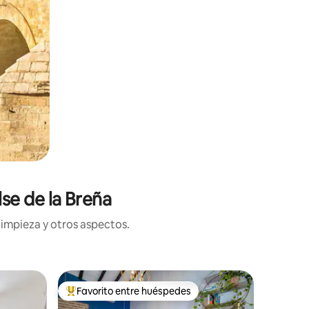
se de la Breña
limpieza y otros aspectos.
Casa de 
Favorito entre huéspedes
Favor
rido
Favorito entre huéspedes preferido
Favorit
a
Acogedora