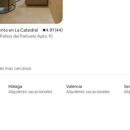
nto en La Catedral
Calificación promedio: 4.91 de 5, 44 reseñas
4.91 (44)
 Patios del Pañuelo Apto 10
erés más cercanos
Málaga
Valencia
Sev
Alquileres vacacionales
Alquileres vacacionales
Alq