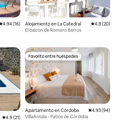
Calificación promedio: 4.94 de 5, 16 reseñas
4.94 (16)
Alojamiento en La Catedral
Calificación promedio
4.8 (20)
El balcon de Romero Barros
Favorito entre huéspedes
Favorito entre huéspedes
Apartamento en Córdoba
Calificación promedio:
4.93 (94)
VillaAntala - Patios de Córdoba
Calificación promedio: 4.9 de 5, 21 reseñas
4.9 (21)