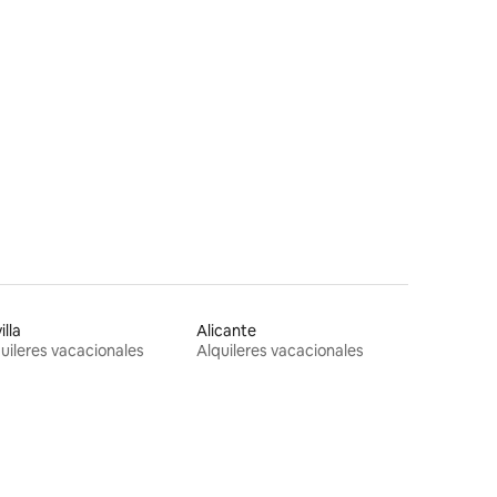
illa
Alicante
uileres vacacionales
Alquileres vacacionales