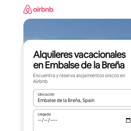
Omite
el
contenido
Alquileres vacacionales
en Embalse de la Breña
Encuentra y reserva alojamientos únicos en
Airbnb
Ubicación
Cuando los resultados estén disponibles, navega co
Llegada