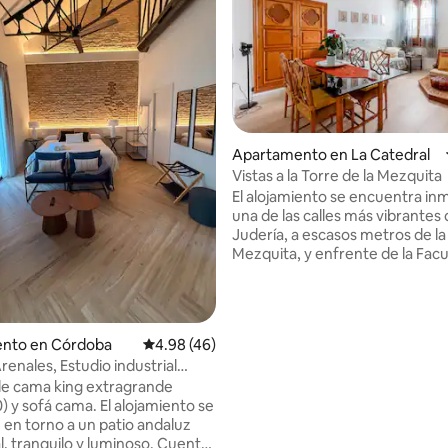
Apartamento en La Catedral
Vistas a la Torre de la Mezquita
4.88 de 5, 164 reseñas
El alojamiento se encuentra in
una de las calles más vibrantes 
Judería, a escasos metros de la
Mezquita, y enfrente de la Facu
Filosofía y Letras. Cerca de cas
encuentran los principales mus
monumentos de la Judería y al
los mejores restaurantes de la 
nto en Córdoba
Calificación promedio: 4.98 de 5, 46 reseñas
4.98 (46)
Desde su posición estratégica,
renales, Estudio industrial
descubrir todos los atractivos q
.
e cama king extragrande
ciudad de Córdoba, Patrimonio 
á cama. El alojamiento se
de la Humanidad, alberga en su
e en torno a un patio andaluz
entramado de callejuelas y call
l, tranquilo y luminoso. Cuenta
mucho encanto.