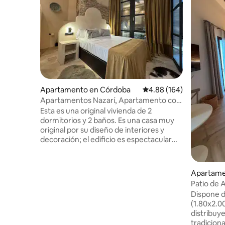
Apartamento en Córdoba
Calificación promedio: 
4.88 (164)
Apartamentos Nazarí, Apartamento con
2 camas 2
Esta es una original vivienda de 2
dormitorios y 2 baños. Es una casa muy
original por su diseño de interiores y
decoración; el edificio es espectacular
del siglo XVI y disfruta de un Jacuzzi
interior en su apartamento y otro
exterior que se alquila por días, consulte
Apartame
condiciones (opcional), con calentador
Patio de A
de agua en el ático que permite darse un
Barrio Sa..
Dispone d
baño mirando al skyline de Córdoba.
(1.80x2.00) y sof
Vivienda monumental, con 1 plaza de
distribuy
parking (para poder hacer uso de ella es
tradiciona