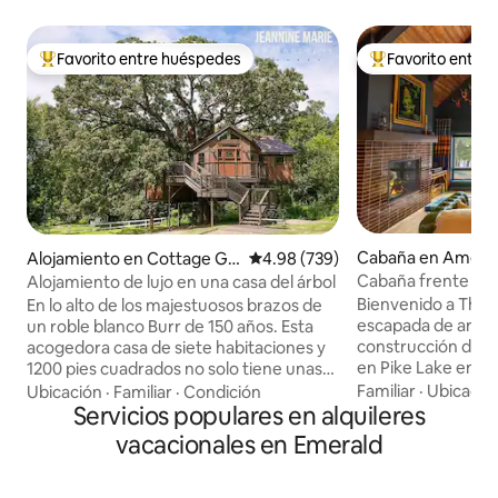
Favorito entre huéspedes
Favorito entre
Favorito entre huéspedes preferido
Favorito entre hu
Cabaña en Amery
Alojamiento en Cottage Gr
Calificación promedio: 4.98 de 5
4.98 (739)
ove
Cabaña frente al la
Alojamiento de lujo en una casa del árbol
Kayaks | Vida silve
Bienvenido a The 
En lo alto de los majestuosos brazos de
escapada de arqui
un roble blanco Burr de 150 años. Esta
construcción dise
acogedora casa de siete habitaciones y
en Pike Lake en Am
1200 pies cuadrados no solo tiene unas
parte posterior de
vistas impresionantes, sino que también
Familiar
·
Ubicació
Ubicación
·
Familiar
·
Condición
llena de nenúfares
tiene encantadoras y deliciosas
Servicios populares en alquileres
silvestre, nuestra
sorpresas propias de un cuento de
vacacionales en Emerald
perfecto para los
hadas. Sube 40 pies hasta la torre de
aprecian el diseño
observación, donde te espera un
experiencia única
telescopio, listo para escanear el cielo