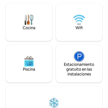
comodidades son l
nocturno y revelar el panorama de los
actitud es relajad
cielos, con vistas a 500 acres de
cómodas y creativ
esplendor natural justo al lado.
de vibraciones nos
Sumérgete en los chorros calientes y
¡Ven a alojarte y j
burbujeantes del jacuzzi o en la cálida
mientras disfrutas
caricia de la ducha de efecto lluvia y
Cocina
Wifi
@thebackwater_w
restaura tu espíritu aliviando tus
músculos y derritiendo cualquier tensión
residual del día. Disfruta de un sueño
reparador en una de nuestras suaves
camas. Por la mañana, camina por los
suelos radiantes (tan acogedores
durante el invierno). O disfruta del café
por la mañana en una de las cuatro
Estacionamiento
cubiertas exteriores. Y no te olvides de
Piscina
gratuito en las
resolver el misterio de la casa del árbol,
instalaciones
que espera a que la descubras dentro de
sus paredes de vigas de madera. Esta
casa del árbol fue diseñada a medida por
su arquitecto con un ajedrez
tridimensional en mente. Los detalles
arquitectónicos artesanales se
encuentran en todas partes. Los