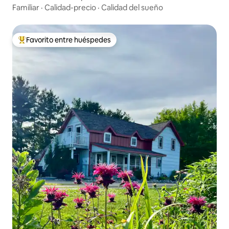
películas y programas favoritos con wifi
Familiar
·
Calidad-precio
·
Calidad del sueño
de banda ancha en toda la casa. Baja a
dar un paseo tranquilo por los terrenos y
pasa por visitar y alimentar a las cabras y
Favorito entre huéspedes
Favorito entre huéspedes preferido
pollos que llaman a Hope Glen Farm su
hogar en el corral de esta histórica
granja. Reduzca sus niveles de estrés y
su ritmo cardíaco caminando hasta la
Reserva del Parque Cottage Grove del
Condado de Washington, a solo unos
pasos, y responda a su llamada para
explorar más de 550 acres de campos y
bosques. Haz senderismo y ciclismo por
sus senderos, busca tesoros escondidos
en las colinas y barrancos o pasa la tarde
pescando y haciendo kayak en los lagos.
¡Y no dejes que las temperaturas más
frías te impidan descubrir la belleza
natural prístina del invierno! Las
actividades de invierno incluyen esquí de
fondo y raquetas de nieve sobre las
mantas de nieve. Respira
profundamente el fresco aire invernal