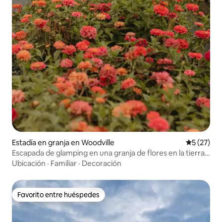
Estadía en granja en Woodville
Calificaci
5 (27)
Escapada de glamping en una granja de flores en la tierra
de los amish
Ubicación
·
Familiar
·
Decoración
Favorito entre huéspedes
Favorito entre huéspedes