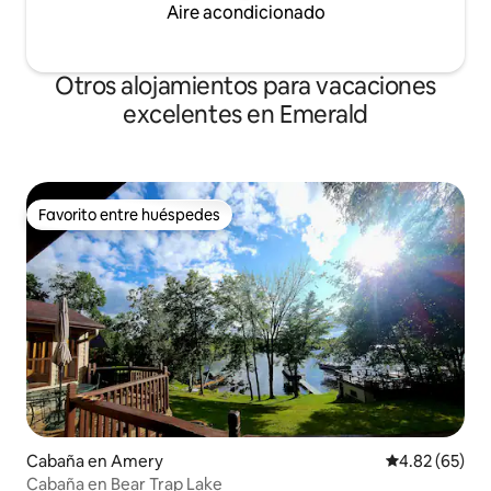
candelabros de cristal adornan sus
Aire acondicionado
techos altos y las encimeras de mármol
adornan la elegante cocina totalmente
equipada. (Un sistema de sonido
Otros alojamientos para vacaciones
envolvente ayuda a crear el ambiente
excelentes en Emerald
para esas cenas especiales en el rincón
del comedor). Una de las dos chimeneas
añade toques de lujo al dormitorio
principal con una cama tamaño queen y
una cama plegable en la habitación
secreta, junto con un jacuzzi y una
Favorito entre huéspedes
Favorito entre huéspedes
ducha de efecto lluvia en el baño
principal, así como un segundo baño en
la habitación secreta. Perfecto para
recién casados, parejas, pernoctaciones
de negocios/corporativas, viajeros solos
y familias con niños mayores de doce
años. Estos son solo algunos de los
muchos detalles de lujo en este
espectacular lugar de vacaciones que no
te puedes perder. Pasa tus días
acurrucado junto a la chimenea de tu
Cabaña en Amery
Calificación p
4.82 (65)
elección, mientras disfrutas de las vistas
Cabaña en Bear Trap Lake
panorámicas. Puedes transmitir tus