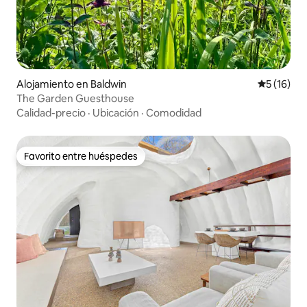
de Minnesota, verdaderamente uno de
los grandes placeres de la vida. Además,
a solo diez minutos en coche se
encuentra el cercano Afton Alps en el
parque estatal Afton, que ofrece esquí
alpino y snowboard. Para mayor claridad,
la casa del árbol tiene 2 dormitorios
Alojamiento en Baldwin
Calificaci
5 (16)
privados: El dormitorio 1 tiene una cama
The Garden Guesthouse
tamaño queen. El dormitorio 2 tiene un
Calidad-precio
·
Ubicación
·
Comodidad
dormitorio con sofá cama estándar con
medio baño adjunto, que es la habitación
secreta que hay que encontrar. Regálate
Favorito entre huéspedes
esta lujosa y encantadora suite
Favorito entre huéspedes
TreeHouse en las copas de los árboles,
para vivir una experiencia vacacional
encantadora que nunca olvidarás. ¡Algo
de lo que escribir a casa!