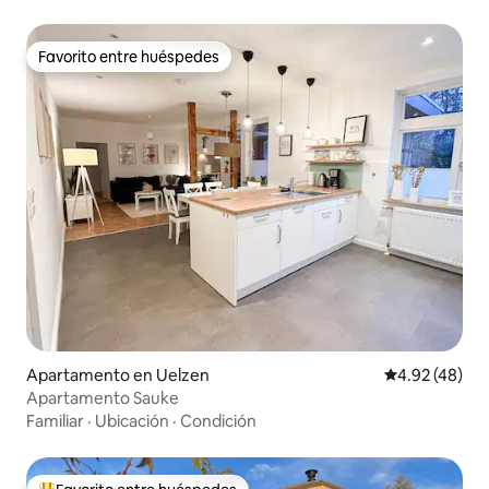
Favorito entre huéspedes
Favorito entre huéspedes
Apartamento en Uelzen
Calificación 
4.92 (48)
Apartamento Sauke
Familiar
·
Ubicación
·
Condición