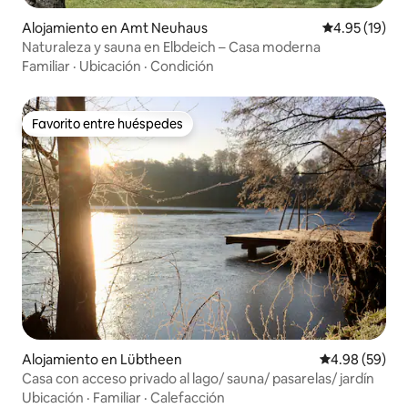
Alojamiento en Amt Neuhaus
Calificación 
4.95 (19)
Naturaleza y sauna en Elbdeich – Casa moderna
Familiar
·
Ubicación
·
Condición
Favorito entre huéspedes
Favorito entre huéspedes
Alojamiento en Lübtheen
Calificación p
4.98 (59)
Casa con acceso privado al lago/ sauna/ pasarelas/ jardín
Ubicación
·
Familiar
·
Calefacción