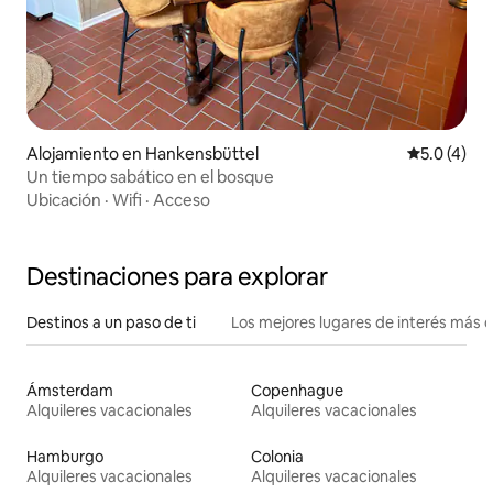
Alojamiento en Hankensbüttel
Calificació
5.0 (4)
Un tiempo sabático en el bosque
Ubicación
·
Wifi
·
Acceso
Destinaciones para explorar
Destinos a un paso de ti
Los mejores lugares de interés más 
Ámsterdam
Copenhague
Alquileres vacacionales
Alquileres vacacionales
Hamburgo
Colonia
Alquileres vacacionales
Alquileres vacacionales