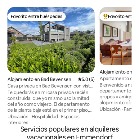
Favorito entre huéspedes
Favorito entre
Favorito entre huéspedes
Favorito entre hu
Alojamiento en W
Apartamento de v
Alojamiento en Bad Bevensen
Calificación promedio: 5.0 de
5.0 (5)
Bienvenido a nues
Casa privada en Bad Bevensen con vista
departamento, idea
al campo
Te quedarás en mi casa privada recién
grupos y amigos. 
construida, que yo mismo uso la mitad
alojamiento ofrec
del año como viajero. El departamento
moderna en aprox
Ubicación
·
Familia
de la planta baja está en el primer piso,
esperar una amplia
junto con la recámara principal. Hay dos
Ubicación
·
Hospitalidad
·
Espacios
comedor de diseño
recámaras más en el segundo piso, cada
interiores
totalmente equipa
una con camas de 1.60 metros de ancho
Servicios populares en alquileres
dormitorios separ
y 1.80 metros de ancho. Las terrazas en
vacacionales en Emmendorf
sofá cama para d