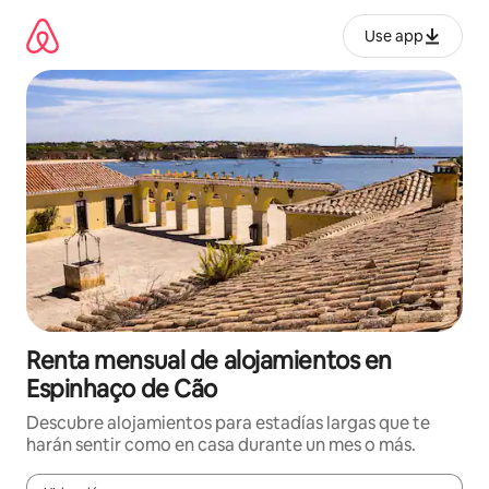
Omite
el
Use app
contenido
Renta mensual de alojamientos en
Espinhaço de Cão
Descubre alojamientos para estadías largas que te
harán sentir como en casa durante un mes o más.