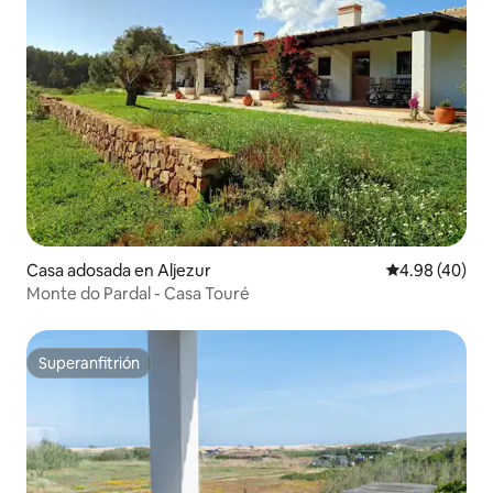
Casa adosada en Aljezur
Calificación p
4.98 (40)
Monte do Pardal - Casa Touré
Superanfitrión
Superanfitrión