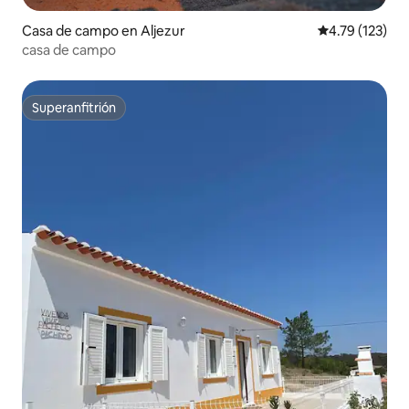
Casa de campo en Aljezur
Calificación p
4.79 (123)
casa de campo
Superanfitrión
Superanfitrión