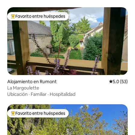
Favorito entre huéspedes
Favorito entre huéspedes preferido
Alojamiento en Rumont
Calificación
5.0 (53)
La Margoulette
Ubicación
·
Familiar
·
Hospitalidad
Favorito entre huéspedes
Favorito entre huéspedes preferido