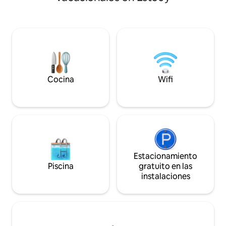
BDSM inmersiva 💃 
Forêt, que cuenta con panaderías
Habitación acoge
excepcionales, queserías/vinotecas y un
king 🍽️ Cocina equ
famoso mercado. En 20 minutos en
relajante con TV 
auto, puedes llegar a otros pueblos
moderno 📶 Wi-Fi d
históricos y castillos, como
Entrada autónom
Fontainebleau.
Cocina
Wifi
Estacionamiento
Piscina
gratuito en las
instalaciones