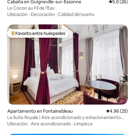
Cabaña en Guigneville-sur-Essonne
Calificación
5.0 (26)
Le Cocon au Fil de l’Eau
Ubicación
·
Decoración
·
Calidad del sueño
Favorito entre huéspedes
Favorito entre huéspedes preferido
Apartamento en Fontainebleau
Calificación p
4.96 (25)
La Suite Royale | Aire acondicionado y estacionamiento
gratuitos en el centro
Ubicación
·
Aire acondicionado
·
Limpieza