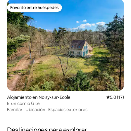
Favorito entre huéspedes
Favorito entre huéspedes
Alojamiento en Noisy-sur-École
Calificación
5.0 (17)
El unicornio Gite
Familiar
·
Ubicación
·
Espacios exteriores
Destinaciones para explorar