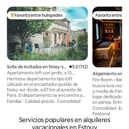
Favorito entre huéspedes
Favorito entre h
Favorito entre huéspedes preferido
Favorito entre h
Suite de invitados en Noisy-su
Calificación promedio: 5.0 de 5
5.0 (112)
r-École
Apartamento loft con jardín, a 10
Alojamiento en Mo
minutos a pie del bosque
Hermoso departamento tipo loft
Fire Room • Balne
ubicado en el encantador pueblo de
masajes y sala BD
Nueva love room e
Noisy-sur-École, a 67 km al sureste de
y media de París Descubra Fire Room, un
París. El departamento se encuentra a
lugar dedicado al 
10 minutos a pie del bosque «Trois
Familiar
·
Calidad-precio
·
Comodidad
en pareja. Entre el
Pignons», un destino muy conocido para
de masajes y el a
Comodidad
·
Espac
la escalada (boulder). En el alojamiento
todo ha sido pens
Peatonal
en renta se ofrecen dos colchonetas
Servicios populares en alquileres
experiencia única. ✨ Balneoterapia par
para hacer ejercicio. A 10 minutos en
2 personas 💆 Sala
vacacionales en Estouy
auto se encuentra el pueblo de Milly-la-