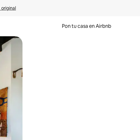
 original
Pon tu casa en Airbnb
o o desliza el dedo.