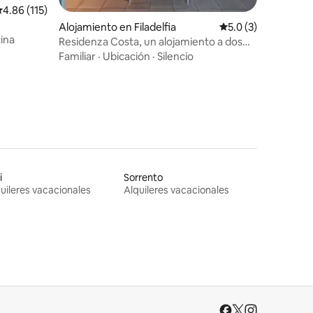
alificación promedio: 4.86 de 5, 115 reseñas
4.86 (115)
Alojamiento en Filadelfia
Calificación promed
5.0 (3)
ina
Residenza Costa, un alojamiento a dos
pasos de Pizzo
Familiar
·
Ubicación
·
Silencio
i
Sorrento
uileres vacacionales
Alquileres vacacionales