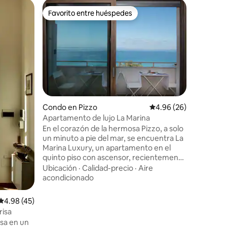
Condo en
Favorito entre huéspedes
Favor
Favorito entre huéspedes
Favorit
Terraza e
el casco 
El apart
antiguo, 
Pizzo (y 
abajo est
mar se e
Ubicació
restauran
Pizzo. El apartamento fue renovado hace
unos años
bonita te
Condo en Pizzo
Calificación promedio:
4.96 (26)
Puedes dis
Apartamento de lujo La Marina
tanto de 
En el corazón de la hermosa Pizzo, a solo
dormitori
un minuto a pie del mar, se encuentra La
encontrar
Marina Luxury, un apartamento en el
estar con
quinto piso con ascensor, recientemente
renovado y amueblado con gusto y
Ubicación
·
Calidad-precio
·
Aire
elegancia. El apartamento cuenta con
acondicionado
tres dormitorios luminosos y espaciosos,
todos con una maravillosa vista al mar. La
Calificación promedio: 4.98 de 5, 45 reseñas
4.98 (45)
zona de estar incluye un acogedor salón,
risa
una cocina totalmente equipada y un
rsa en un
gran balcón panorámico, el lugar