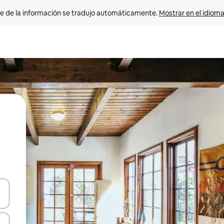
e de la información se tradujo automáticamente. 
Mostrar en el idioma
n las teclas de flecha hacia arriba y hacia abajo o explora con el tact