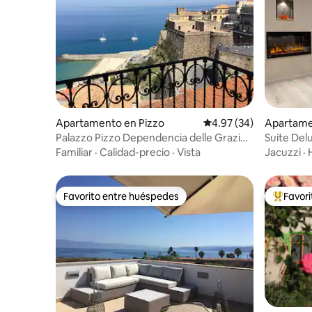
Apartamento en Pizzo
Calificación promedio:
4.97 (34)
Apartame
Palazzo Pizzo Dependencia delle Grazie
Suite Del
+ azotea
y vista al
Familiar
·
Calidad-precio
·
Vista
Jacuzzi
·
Favorito entre huéspedes
Favor
Favorito entre huéspedes
Favorito