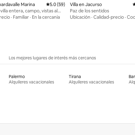
Guardavalle Marina
Calificación promedio: 5.0 de 5, 59 reseñas
5.0 (59)
Villa en Jacurso
C
illa entera, campo, vistas al
Paz de los sentidos
 4.95 de 5, 75 reseñas
co
recio
·
Familiar
·
En la cercanía
Ubicación
·
Calidad-precio
·
Coc
Los mejores lugares de interés más cercanos
Palermo
Tirana
Bar
Alquileres vacacionales
Alquileres vacacionales
Alq