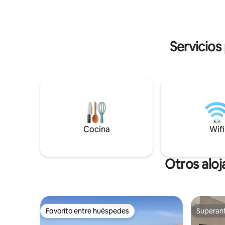
a pie, ¡dela
moderna totalmente equipada y zona de
acondicion
comedor. La terraza de la azotea cuenta
estaciona
con ducha al aire libre con hermosos
azulejos, barbacoa y zona de estar.
Servicios
Cocina
Wifi
Otros aloj
Favorito entre huéspedes
Superanf
Favorito entre huéspedes
Superanf