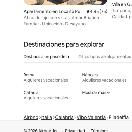
Villa en 
Timpone, v
Apartamento en Località Pun
Calificación promedio:
4.95 (75)
mar Jóni
Calidad-p
ta Safò
Ático de lujo con vistas al mar Briatico
Familiar
·
Ubicación
·
Desayuno
Destinaciones para explorar
Destinos a un paso de ti
Otros tipos de alojamientos
Roma
Nápoles
Alquileres vacacionales
Alquileres vacacionales
Catania
Mostrar más
Alquileres vacacionales
Airbnb
Italia
Calabria
Vibo Valentia
Filadelfia
© 2026 Airbnb, Inc.
Privacidad
Términos