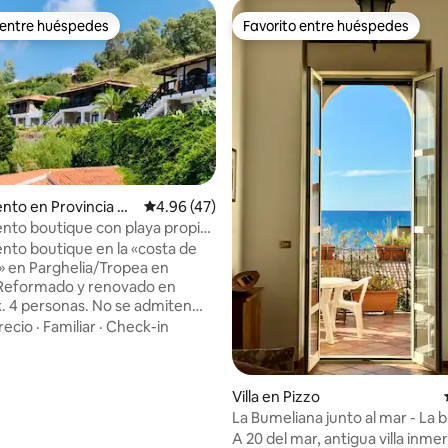
 entre huéspedes
Favorito entre huéspedes
 entre huéspedes
Favorito entre huéspedes
to en Provincia di
Calificación promedio: 4.96 de 5, 47 reseñas
4.96 (47)
ntia
to boutique con playa propia,
 4.95 de 5, 22 reseñas
Tropea
to boutique en la «costa de
s» en Parghelia/Tropea en
 Reformado y renovado en
. 4 personas. No se admiten
recio
·
Familiar
·
Check-in
ecadora, lavavajillas, nevera,
de inducción. 2 dormitorios
 dobles y amplios armarios.
Villa en Pizzo
plias terrazas,
La Bumeliana junto al mar - La b
munitaria (julio y agosto abierta
A 20 del mar, antigua villa inme
ratuito). Playa a poca distancia