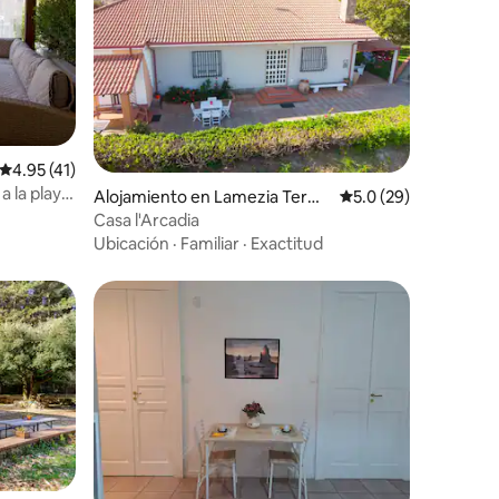
Calificación promedio: 4.95 de 5, 41 reseñas
4.95 (41)
a la playa
Alojamiento en Lamezia Term
Calificación promedio
5.0 (29)
e
Casa l'Arcadia
Ubicación
·
Familiar
·
Exactitud