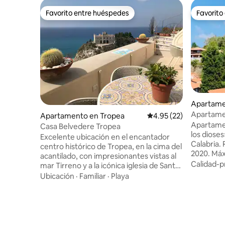
Favorito entre huéspedes
Favorito
Favorito entre huéspedes
Favorito
Apartamen
Vibo Vale
Apartamen
Apartamento en Tropea
Calificación promedio:
4.95 (22)
cerca de 
Apartamen
Casa Belvedere Tropea
los diose
Excelente ubicación en el encantador
Calabria.
centro histórico de Tropea, en la cima del
2020. Máx
acantilado, con impresionantes vistas al
animales. Salón y cocina equipada con
Calidad-p
mar Tirreno y a la icónica iglesia de Santa
lavadora/s
Maria dell'Isola y las playas de Tropea, así
Ubicación
·
Familiar
·
Playa
horno y placa 
como a las islas Eolias. El apartamento fue
con camas
reformado recientemente y se
Baño con ducha. 2 am
encuentra en un antiguo monasterio del
piscina co
siglo XVI. Cuenta con 3 terrazas, 3
y de uso g
dormitorios, 2 baños y una cocina