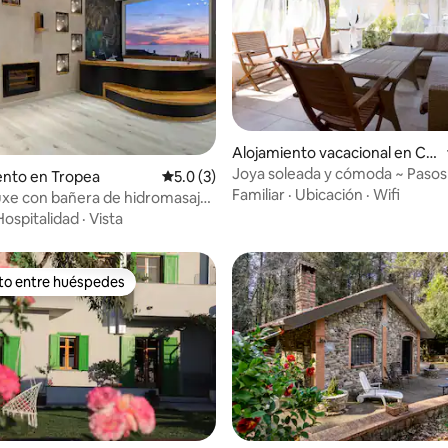
Alojamiento vacacional en Co
ntrada Difesa II
Joya soleada y cómoda ~ Pasos 
 4.97 de 5, 34 reseñas
nto en Tropea
Calificación promedio: 5.0 de 5, 3 reseñas
5.0 (3)
~ Jardín ~ Piscina
Familiar
·
Ubicación
·
Wifi
uxe con bañera de hidromasaje
 mar
Hospitalidad
·
Vista
ito entre huéspedes
 entre huéspedes preferido