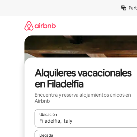
Omite
Part
el
contenido
Alquileres vacacionales
en Filadelfia
Encuentra y reserva alojamientos únicos en
Airbnb
Ubicación
Cuando los resultados estén disponibles, navega co
Llegada