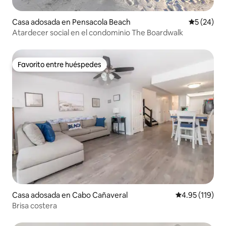
Casa adosada en Pensacola Beach
Calificaci
5 (24)
Atardecer social en el condominio The Boardwalk
Favorito entre huéspedes
Favorito entre huéspedes
Casa adosada en Cabo Cañaveral
Calificación p
4.95 (119)
Brisa costera