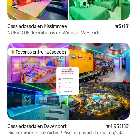
Casa adosada en Kissimmee
Calificaci
5 (18)
NUEVO 05 dormitorios en Windsor Westside
Favorito entre huéspedes
Favorito entre huéspedes preferido
Casa adosada en Davenport
Calificación p
4.95 (133)
¡Sin comisiones de Airbnb! Piscina privada temática/sala