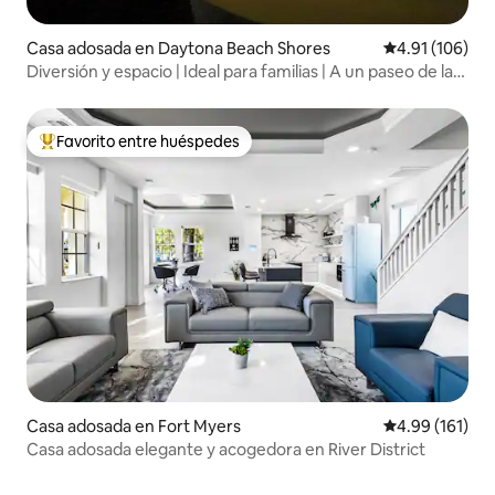
Casa adosada en Daytona Beach Shores
Calificación p
4.91 (106)
Diversión y espacio | Ideal para familias | A un paseo de la
playa
Favorito entre huéspedes
Favorito entre huéspedes preferido
Casa adosada en Fort Myers
Calificación p
4.99 (161)
Casa adosada elegante y acogedora en River District