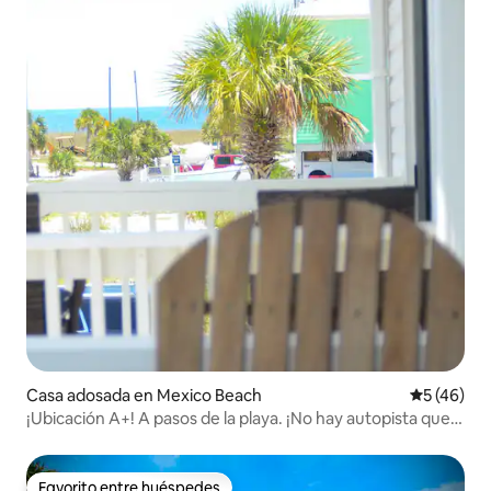
Casa adosada en Mexico Beach
Calificaci
5 (46)
¡Ubicación A+! A pasos de la playa. ¡No hay autopista que
cruzar!
Favorito entre huéspedes