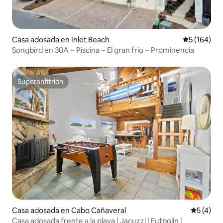
Casa adosada en Inlet Beach
Calificació
5 (164)
Songbird en 30A ~ Piscina ~ El gran frío ~ Prominencia
Superanfitrión
Superanfitrión
Casa adosada en Cabo Cañaveral
Calificac
5 (4)
Casa adosada frente a la playa | Jacuzzi | Futbolín |