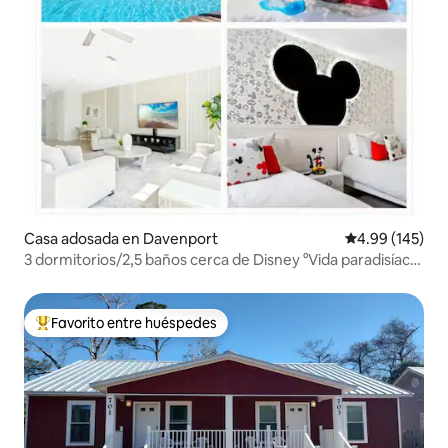
Casa adosada en Davenport
Calificación pr
4.99 (145)
3 dormitorios/2,5 baños cerca de Disney °Vida paradisíaca
de lujo
Favorito entre huéspedes
Favorito entre huéspedes preferido