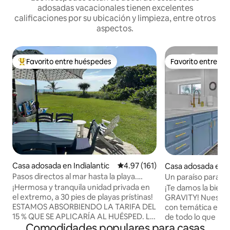
adosadas vacacionales tienen excelentes
calificaciones por su ubicación y limpieza, entre otros
aspectos.
Favorito entre huéspedes
Favorito entre h
Favorito entre huéspedes preferido
Favorito entre h
Casa adosada en Indialantic
Calificación promedio: 4.97 de 5
4.97 (161)
Casa adosada en 
averal
Pasos directos al mar hasta la playa.
Un paraíso para c
¡Unidad final privada!
Rocket Retreat
¡Hermosa y tranquila unidad privada en
¡Te damos la bien
el extremo, a 30 pies de playas prístinas!
GRAVITY! Nuestra 
ESTAMOS ABSORBIENDO LA TARIFA DEL
con temática espac
15 % QUE SE APLICARÍA AL HUÉSPED. La
de todo lo que la
Comodidades populares para casas
revista Coastal Living nos acaba de
para ofrecer. Cam