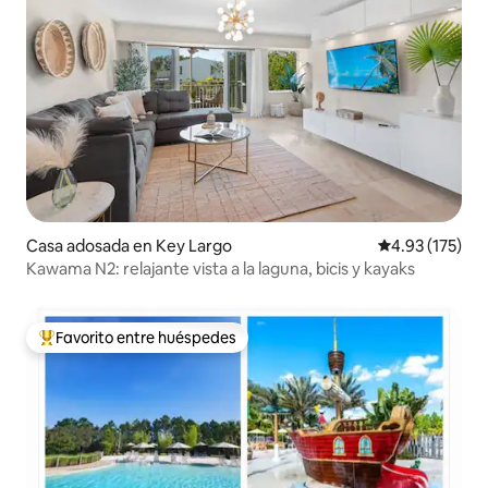
Casa adosada en Key Largo
Calificación p
4.93 (175)
Kawama N2: relajante vista a la laguna, bicis y kayaks
Favorito entre huéspedes
Favorito entre huéspedes preferido