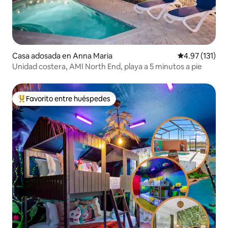
Casa adosada en Anna Maria
Calificación p
4.97 (131)
Unidad costera, AMI North End, playa a 5 minutos a pie
Favorito entre huéspedes
Favorito entre huéspedes preferido