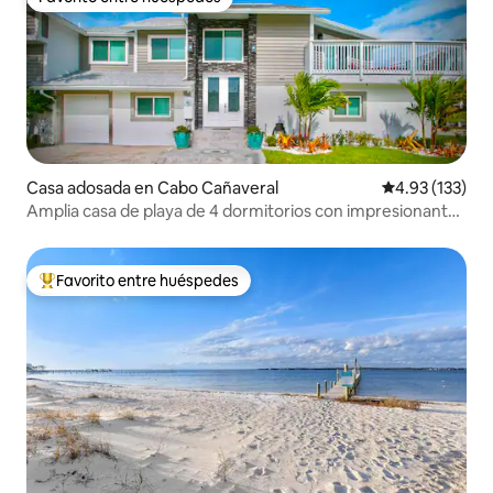
Favorito entre huéspedes
Casa adosada en Cabo Cañaveral
Calificación p
4.93 (133)
Amplia casa de playa de 4 dormitorios con impresionantes
vistas al mar
Favorito entre huéspedes
Favorito entre huéspedes preferido