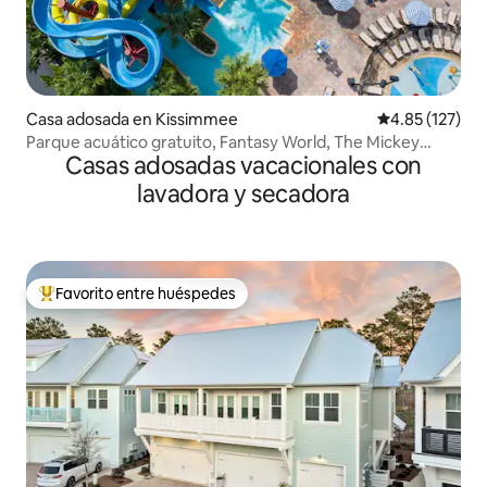
Casa adosada en Kissimmee
Calificación p
4.85 (127)
Parque acuático gratuito, Fantasy World, The Mickey
Casas adosadas vacacionales con
House
lavadora y secadora
Favorito entre huéspedes
Favorito entre huéspedes preferido