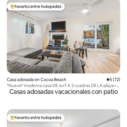
Favorito entre huéspedes
Favorito entre huéspedes preferido
Casa adosada en Cocoa Beach
Calificaci
5 (72)
*Nueva* moderna casa DE surf A 2 cuadras DE LA playa+
Casas adosadas vacacionales con patio
EL centro DE LA ciudad
Favorito entre huéspedes
Favorito entre huéspedes preferido