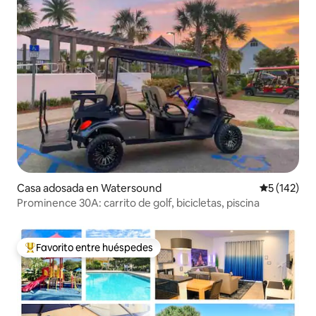
Casa adosada en Watersound
Calificació
5 (142)
Prominence 30A: carrito de golf, bicicletas, piscina
Favorito entre huéspedes
Favorito entre huéspedes preferido