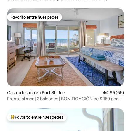
Favorito entre huéspedes
Favorito entre huéspedes
Casa adosada en Port St. Joe
Calificación p
4.95 (66)
Frente al mar | 2 balcones | BONIFICACIÓN de $ 150 por
día | Perro-Fr
Favorito entre huéspedes
Favorito entre huéspedes preferido