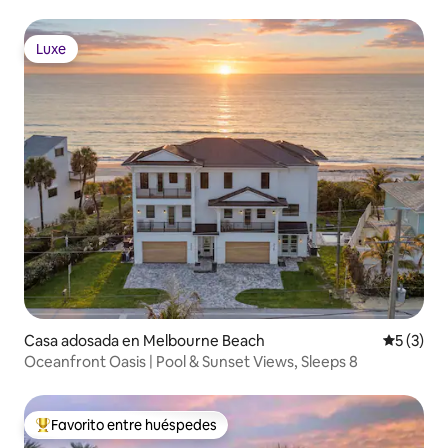
de juegos. 238901
Luxe
Luxe
Casa adosada en Melbourne Beach
Calificac
5 (3)
Oceanfront Oasis | Pool & Sunset Views, Sleeps 8
Favorito entre huéspedes
Favorito entre huéspedes preferido