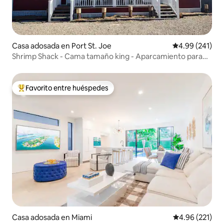
Casa adosada en Port St. Joe
Calificación pr
4.99 (241)
Shrimp Shack - Cama tamaño king - Aparcamiento para
barcos - NO se admiten mascotas
Favorito entre huéspedes
Favorito entre huéspedes preferido
Casa adosada en Miami
Calificación p
4.96 (221)