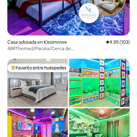
Casa adosada en Kissimmee
Calificación p
4.95 (103)
4BRThemed/Piscina/Cerca de
Disney/MascotasOk/Barbacoa y Resort Gratis
Favorito entre huéspedes
Favorito entre huéspedes preferido