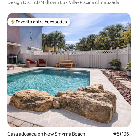
Design District/Midtown Lux Villa~Piscina climatizada
Favorito entre huéspedes
Favorito entre huéspedes preferido
Casa adosada en New Smyrna Beach
Calificació
5 (106)