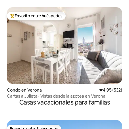
Favorito entre huéspedes
Favorito entre huéspedes preferido
Condo en Verona
Calificación pr
4.95 (532)
Cartas a Julieta · Vistas desde la azotea en Verona
Casas vacacionales para familias
Favorito entre huéspedes