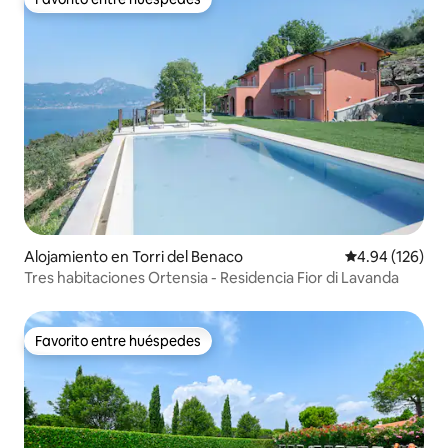
Favorito entre huéspedes
Alojamiento en Torri del Benaco
Calificación pr
4.94 (126)
Tres habitaciones Ortensia - Residencia Fior di Lavanda
Favorito entre huéspedes
Favorito entre huéspedes