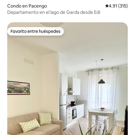
Condo en Pacengo
Calificación p
4.91 (315)
Departamento en el lago de Garda desde Edi
Favorito entre huéspedes
Favorito entre huéspedes