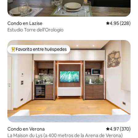
Condo en Lazise
Calificación pr
4.95 (228)
Estudio Torre dell'Orologio
Favorito entre huéspedes
Favorito entre huéspedes preferido
Condo en Verona
Calificación pr
4.97 (370)
La Maison du Lys (a 400 metros de la Arena de Verona)