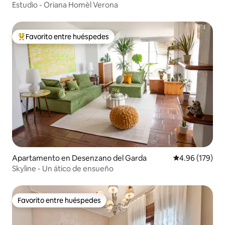
Estudio - Oriana Homèl Verona
Favorito entre huéspedes
Favorito entre huéspedes preferido
Apartamento en Desenzano del Garda
Calificación pr
4.96 (179)
Skyline - Un ático de ensueño
Favorito entre huéspedes
Favorito entre huéspedes