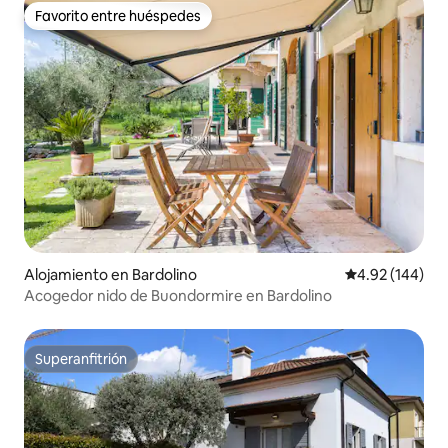
Favorito entre huéspedes
Favorito entre huéspedes
Alojamiento en Bardolino
Calificación pr
4.92 (144)
Acogedor nido de Buondormire en Bardolino
Superanfitrión
Superanfitrión