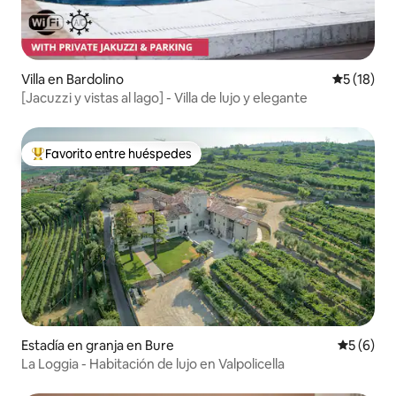
Villa en Bardolino
Calificaci
5 (18)
[Jacuzzi y vistas al lago] - Villa de lujo y elegante
Favorito entre huéspedes
Favorito entre huéspedes preferido
Estadía en granja en Bure
Calificac
5 (6)
La Loggia - Habitación de lujo en Valpolicella