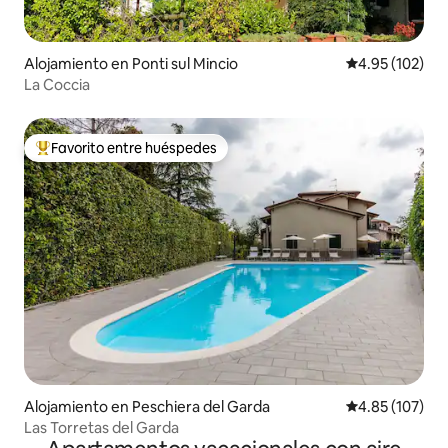
Alojamiento en Ponti sul Mincio
Calificación p
4.95 (102)
La Coccia
Favorito entre huéspedes
Favorito entre huéspedes preferido
Alojamiento en Peschiera del Garda
Calificación p
4.85 (107)
Las Torretas del Garda