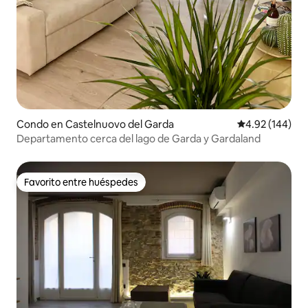
Condo en Castelnuovo del Garda
Calificación pr
4.92 (144)
Departamento cerca del lago de Garda y Gardaland
Favorito entre huéspedes
Favorito entre huéspedes