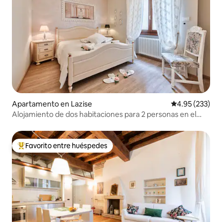
Apartamento en Lazise
Calificación pr
4.95 (233)
Alojamiento de dos habitaciones para 2 personas en el
centro de Lazise
Favorito entre huéspedes
Favorito entre huéspedes preferido