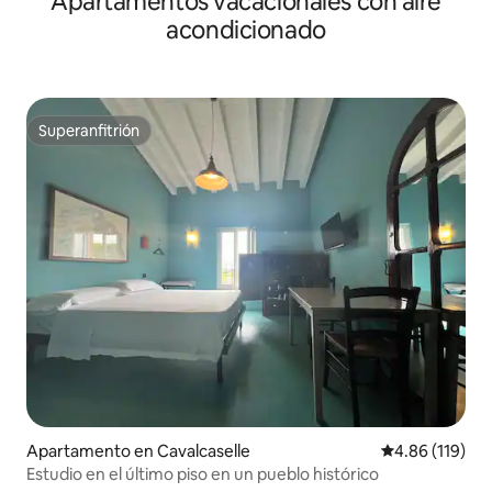
Apartamentos vacacionales con aire
acondicionado
Superanfitrión
Superanfitrión
Apartamento en Cavalcaselle
Calificación p
4.86 (119)
Estudio en el último piso en un pueblo histórico