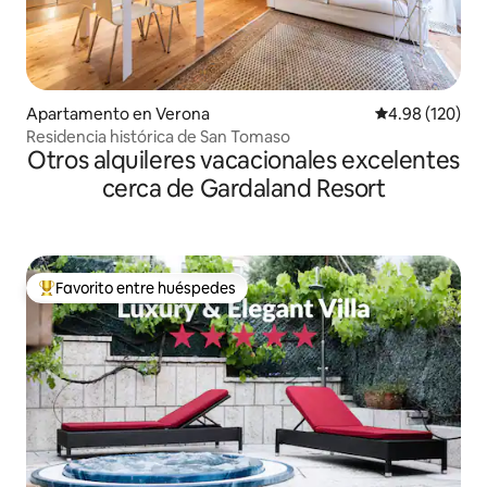
Apartamento en Verona
Calificación pr
4.98 (120)
Residencia histórica de San Tomaso
Otros alquileres vacacionales excelentes
cerca de Gardaland Resort
Favorito entre huéspedes
Favorito entre huéspedes preferido