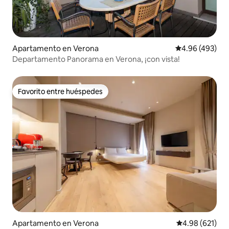
Apartamento en Verona
Calificación pr
4.96 (493)
Departamento Panorama en Verona, ¡con vista!
Favorito entre huéspedes
Favorito entre huéspedes
Apartamento en Verona
Calificación pr
4.98 (621)