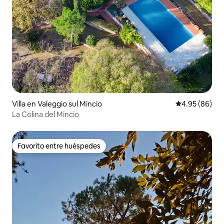
Villa en Valeggio sul Mincio
Calificación p
4.95 (86)
La Colina del Mincio
Favorito entre huéspedes
Favorito entre huéspedes