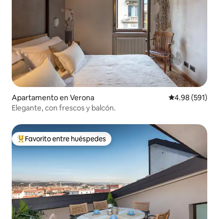
Apartamento en Verona
Calificación pr
4.98 (591)
Elegante, con frescos y balcón.
Favorito entre huéspedes
Favorito entre huéspedes preferido