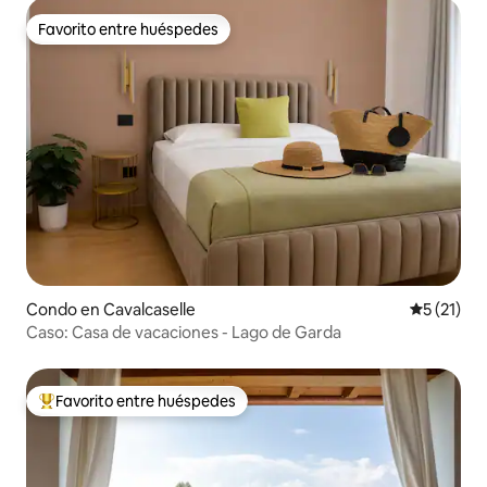
Favorito entre huéspedes
Favorito entre huéspedes
Condo en Cavalcaselle
Calificaci
5 (21)
Caso: Casa de vacaciones - Lago de Garda
Favorito entre huéspedes
Favorito entre huéspedes preferido