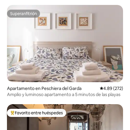
Superanfitrión
Superanfitrión
Apartamento en Peschiera del Garda
Calificación pr
4.89 (272)
Amplio y luminoso apartamento a 5 minutos de las playas
Favorito entre huéspedes
Favorito entre huéspedes preferido