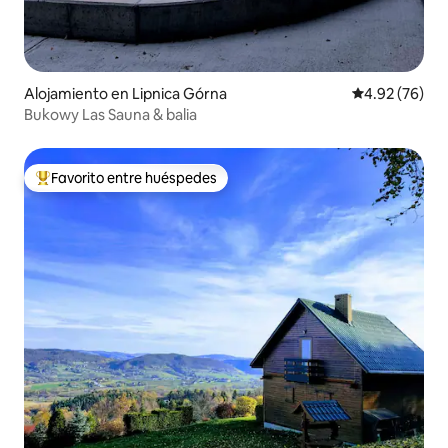
Alojamiento en Lipnica Górna
Calificación p
4.92 (76)
Bukowy Las Sauna & balia
Favorito entre huéspedes
Favorito entre huéspedes preferido