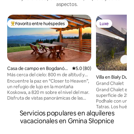
aspectos.
Favorito entre huéspedes
Luxe
Favorito entre huéspedes preferido
Luxe
Casa de campo en Bogdanów
Calificación promedio: 5.0 de 
5.0 (80)
ka
Más cerca del cielo: 800 m de altitud y
Villa en Biały Duna
spa al aire libre
Encuentre la paz en “Closer to Heaven”,
Grand Chalet
un refugio de lujo en la montaña
Grand Chalet es un
Koskowa, a 820 m sobre el nivel del mar.
superficie de 250 
Disfruta de vistas panorámicas de las
Podhale con una v
montañas Beskid Wyspowy y Tatra
Tatras. Los huésp
desde una espaciosa terraza. Esta casa
Servicios populares en alquileres
de: 4 dormitorios 
ecológica de 88 metros cuadrados está
acondicionado, 4 
vacacionales en Gmina Słopnice
rodeada de 2300 metros cuadrados de
hidromasaje con vi
terreno privado. Relájate en el spa al aire
sala de juegos con 
libre sin cloro para 5 personas durante