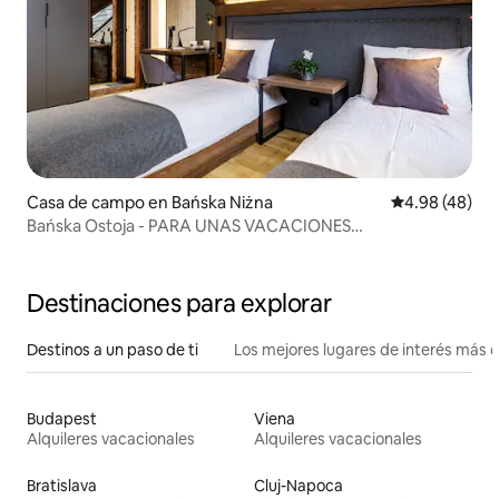
Casa de campo en Bańska Niżna
Calificación p
4.98 (48)
Bańska Ostoja - PARA UNAS VACACIONES
EXCEPCIONALES
Destinaciones para explorar
Destinos a un paso de ti
Los mejores lugares de interés más 
Budapest
Viena
Alquileres vacacionales
Alquileres vacacionales
Bratislava
Cluj-Napoca