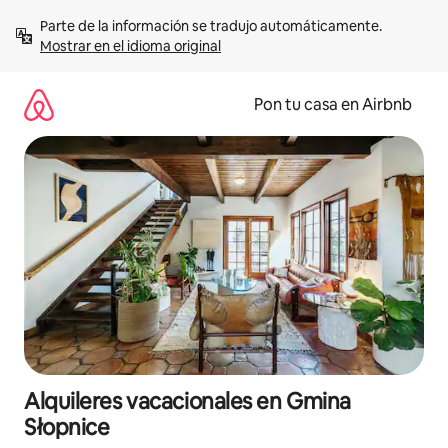
Omite
Parte de la información se tradujo automáticamente. 
el
Mostrar en el idioma original
contenido
Pon tu casa en Airbnb
Alquileres vacacionales en Gmina
Słopnice