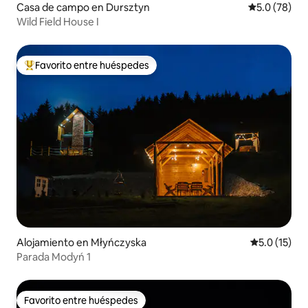
Casa de campo en Dursztyn
Calificación
5.0 (78)
Wild Field House I
Favorito entre huéspedes
Favorito entre huéspedes preferido
Alojamiento en Młyńczyska
Calificación
5.0 (15)
Parada Modyń 1
Favorito entre huéspedes
Favorito entre huéspedes