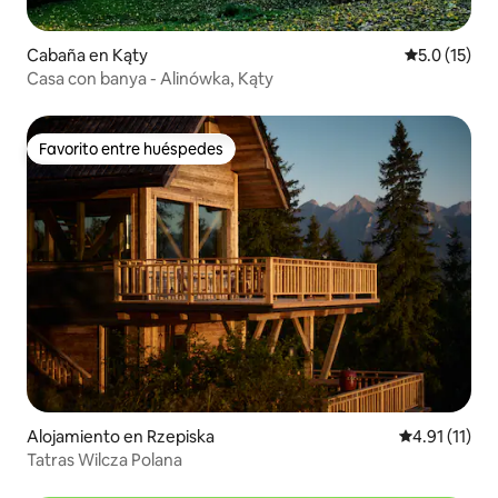
Cabaña en Kąty
Calificación
5.0 (15)
Casa con banya - Alinówka, Kąty
Favorito entre huéspedes
Favorito entre huéspedes
Alojamiento en Rzepiska
Calificación 
4.91 (11)
Tatras Wilcza Polana