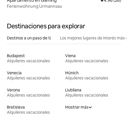
Apartamento en Gaming
Calificación p
4.96 (26)
Ferienwohnung Urmannsau
Destinaciones para explorar
Destinos a un paso de ti
Los mejores lugares de interés más 
Budapest
Viena
Alquileres vacacionales
Alquileres vacacionales
Venecia
Múnich
Alquileres vacacionales
Alquileres vacacionales
Verona
Liubliana
Alquileres vacacionales
Alquileres vacacionales
Bratislava
Mostrar más
Alquileres vacacionales