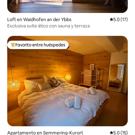
Loft en Waidhofen an der Ybbs
Calificación
5.0 (17)
Exclusiva suite ático con sauna y terraza
Favorito entre huéspedes
Favorito entre huéspedes preferido
Apartamento en Semmering-Kurort
Calificación
5.0 (15)