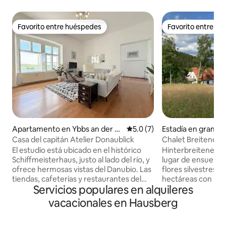
Favorito entre huéspedes
Favorito entre h
Favorito entre huéspedes
Favorito entre h
Apartamento en Ybbs an der D
Calificación promedio: 5.0 de
5.0 (7)
Estadía en granja
onau
See
Casa del capitán Atelier Donaublick
Chalet Breiteneben
lago y esquí
El estudio está ubicado en el histórico
Hinterbreiteneben
Schiffmeisterhaus, justo al lado del río, y
lugar de ensueño,
ofrece hermosas vistas del Danubio. Las
flores silvestres o
tiendas, cafeterías y restaurantes del
hectáreas con plan
Servicios populares en alquileres
centro histórico de la ciudad están a solo
montañas, valles 
unos minutos a pie. Situado justo al lado
Antiguamente una 
vacacionales en Hausberg
de la academia de policía, el estudio se
refugio aristocrát
encuentra en un entorno
encanto histórico