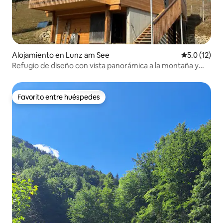
Alojamiento en Lunz am See
Calificación
5.0 (12)
Refugio de diseño con vista panorámica a la montaña y
sauna
Favorito entre huéspedes
Favorito entre huéspedes