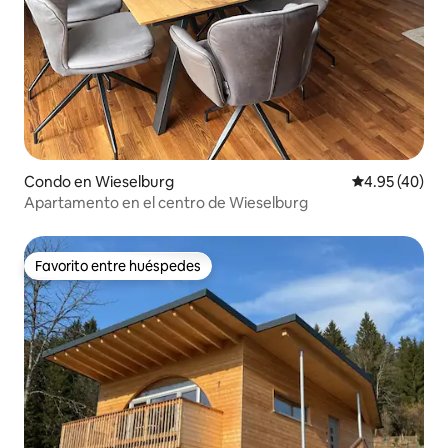
Condo en Wieselburg
Calificación 
4.95 (40)
Apartamento en el centro de Wieselburg
Favorito entre huéspedes
Favorito entre huéspedes