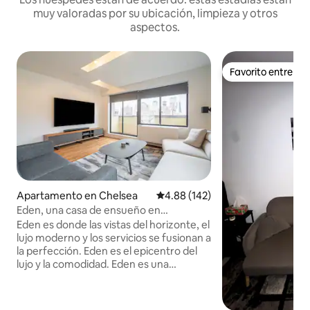
muy valoradas por su ubicación, limpieza y otros
aspectos.
Favorito entre h
Favorito entre h
Apartamento en Chelsea
Calificación promedio: 4.88 de 5
4.88 (142)
Eden, una casa de ensueño en
Nueva York
Eden es donde las vistas del horizonte, el
lujo moderno y los servicios se fusionan a
la perfección. Eden es el epicentro del
lujo y la comodidad. Eden es una
increíble joya escondida en el corazón de
Manhattan. Eden NO es el típico Airbnb
de Nueva York. Servicios destacados: