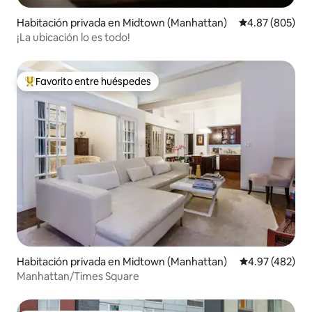
Habitación privada en Midtown (Manhattan)
Calificación pr
4.87 (805)
¡La ubicación lo es todo!
Favorito entre huéspedes
Favorito entre huéspedes preferido
Habitación privada en Midtown (Manhattan)
Calificación pr
4.97 (482)
Manhattan/Times Square