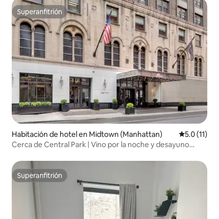
Superanfitrión
Superanfitrión
Habitación de hotel en Midtown (Manhattan)
Calificación
5.0 (11)
Cerca de Central Park | Vino por la noche y desayuno
gratis
Superanfitrión
Superanfitrión