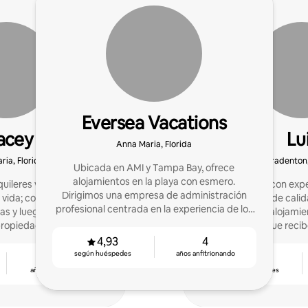
Eversea Vacations
acey
Lu
Anna Maria, Florida
ria, Florida
Bradenton,
Ubicada en AMI y Tampa Bay, ofrece
alojamientos en la playa con esmero.
uileres vacacionales la
Soy un anfitrión con exp
Dirigimos una empresa de administración
i vida; comencé como
en estancias de cali
profesional centrada en la experiencia de los
as y luego pasé a ser
administrar alojamie
huéspedes y en las estancias de 5 estrellas.
ropiedades y anfitriona
gestionados que reci
e 2 años.
evaluaciones de c
4,93
4
según huéspedes
años anfitrionando
1
5,0
año anfitrionando
según huéspedes