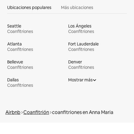
Ubicaciones populares
Más ubicaciones
Seattle
Los Ángeles
Coanfitriones
Coanfitriones
Atlanta
Fort Lauderdale
Coanfitriones
Coanfitriones
Bellevue
Denver
Coanfitriones
Coanfitriones
Dallas
Mostrar más
Coanfitriones
Airbnb
Coanfitrión
coanfitriones en Anna Maria