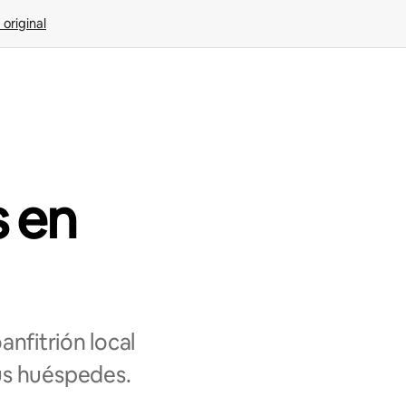
 original
s en
nfitrión local
us huéspedes.