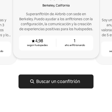
Berkeley, California
Superanfitrión de Airbnb con sede en
Berkeley. Puedo ayudar a los anfitriones con la
as y
Soy un
configuración, la comunicación y la creación
n 3
anu
de experiencias positivas para los huéspedes.
los
valora
s y los
de 5 estrellas. ¡Déj
habi
4,98
1
según huéspedes
año anfitrionando
ndo
s
Buscar un coanfitrión