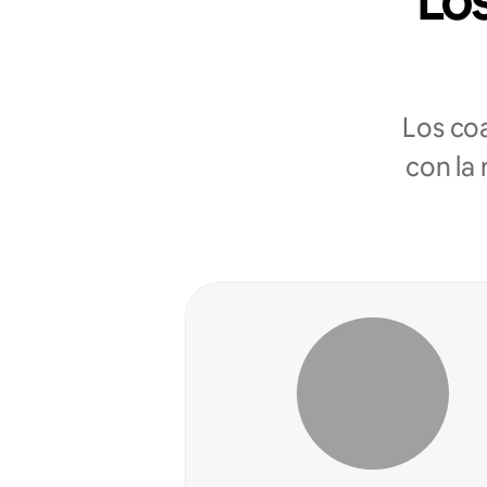
Los
Los co
con la 