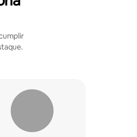
zona
cumplir
estaque.