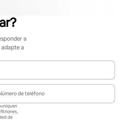
ar?
esponder a
e adapte a
Número de teléfono
omuniquen
itriones,
 Red de