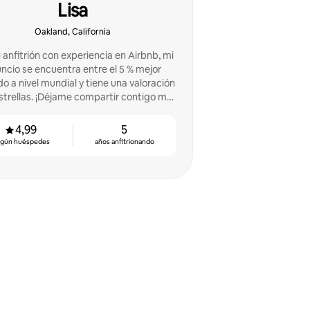
Lisa
Oakland, California
 anfitrión con experiencia en Airbnb, mi
ncio se encuentra entre el 5 % mejor
do a nivel mundial y tiene una valoración
ame compartir contigo mis
lidades y ayudarte a sacar el máximo
partido a tu actividad en Airbnb!
4,99
5
egún huéspedes
años anfitrionando