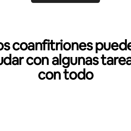
os coanfitriones pued
udar con algunas tarea
con todo