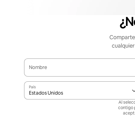
¿N
Comparte 
cualquier
Nombre
País
Estados Unidos
Al selec
contigo 
acept