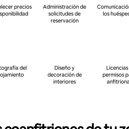
blecer precios
Administración de
Comunicació
isponibilidad
solicitudes de
los huéspe
reservación
tografía del
Diseño y
Licencias
lojamiento
decoración de
permisos p
interiores
anfitrion