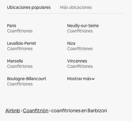
Ubicaciones populares
Más ubicaciones
París
Neuilly-sur-Seine
Coanfitriones
Coanfitriones
Levallois-Perret
Niza
Coanfitriones
Coanfitriones
Marsella
Vincennes
Coanfitriones
Coanfitriones
Boulogne-Billancourt
Mostrar más
Coanfitriones
Airbnb
Coanfitrión
coanfitriones en Barbizon