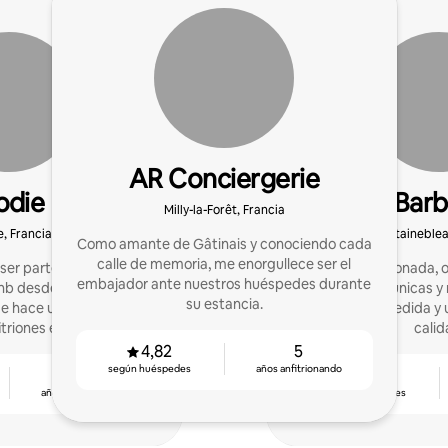
AR Conciergerie
odie
Barb
Milly-la-Forêt, Francia
e, Francia
Fontaineblea
Como amante de Gâtinais y conociendo cada
calle de memoria, me enorgullece ser el
ser parte de la aventura
Gestora apasionada, o
embajador ante nuestros huéspedes durante
rbnb desde hace más de
vacacionales únicas 
su estancia.
de hace unos meses
enfoque a medida y
triones en su aventura!
calid
4,82
5
según huéspedes
años anfitrionando
5
4,80
años anfitrionando
según huéspedes