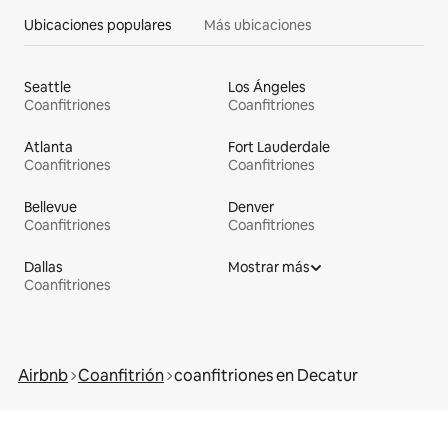
Ubicaciones populares
Más ubicaciones
Seattle
Los Ángeles
Coanfitriones
Coanfitriones
Atlanta
Fort Lauderdale
Coanfitriones
Coanfitriones
Bellevue
Denver
Coanfitriones
Coanfitriones
Dallas
Mostrar más
Coanfitriones
Airbnb
Coanfitrión
coanfitriones en Decatur