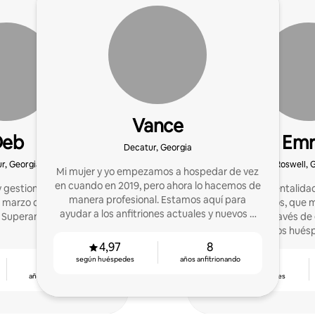
Vance
Deb
Emr
Decatur, Georgia
r, Georgia
Roswell, 
Mi mujer y yo empezamos a hospedar de vez
en cuando en 2019, pero ahora lo hacemos de
 gestionar mi cabaña en
Anfitrión con mentalida
manera profesional. Estamos aquí para
n marzo de 2023 y desde
en los resultados, que m
ayudar a los anfitriones actuales y nuevos a
Superanfitriona.
propiedad a través de 
mejorar en el siempre cambiante espacio de
calidad para los hués
los alquileres de corta duración.
profesi
4,97
8
según huéspedes
años anfitrionando
3
5,0
años anfitrionando
según huéspedes