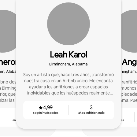
Leah Karol
meron
Ang
Birmingham, Alabama
am, Alabama
Birmingham
Soy un artista que, hace tres años, transformó
nuestra casa en un Airbnb único. Me encanta
irbnb desde hace 2 años
He sido Superanfitrió
ayudar a los anfitriones a crear espacios
n Birmingham clasificado
Airbnb durante muchos
inolvidables que los huéspedes realmente
rior, que ayuda a los
nuestras propiedade
disfruten.
izar las reservaciones y
Mentone, Alabama. Pued
as de 5 estrellas.
cualquiera de l
4,99
3
según huéspedes
años anfitrionando
2
4,85
años anfitrionando
según huéspedes