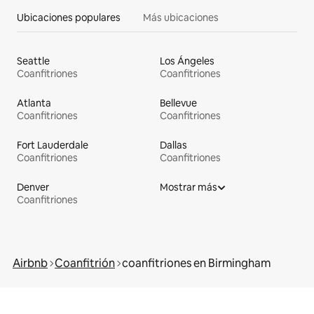
Ubicaciones populares
Más ubicaciones
Seattle
Los Ángeles
Coanfitriones
Coanfitriones
Atlanta
Bellevue
Coanfitriones
Coanfitriones
Fort Lauderdale
Dallas
Coanfitriones
Coanfitriones
Denver
Mostrar más
Coanfitriones
Airbnb
Coanfitrión
coanfitriones en Birmingham