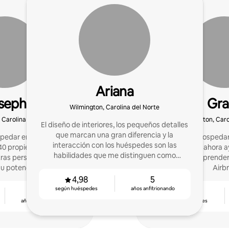
Ariana
seph
Gra
Wilmington, Carolina del Norte
 Carolina del Norte
Wilmington, Caro
El diseño de interiores, los pequeños detalles
que marcan una gran diferencia y la
edar en 2019. Ahora
Empecé a hospedar 
interacción con los huéspedes son las
0 propiedades y nos
enganché y ahora a
habilidades que me distinguen como
ras personas a sacar el
anfitriones a aprende
anfitrión.
u potencial en Airbnb.
Airb
4,98
5
según huéspedes
años anfitrionando
7
4,88
años anfitrionando
según huéspedes