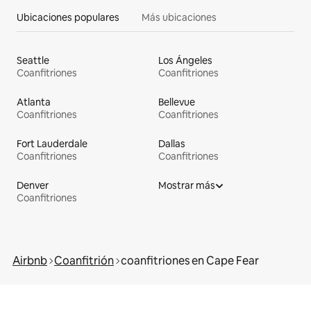
Ubicaciones populares
Más ubicaciones
Seattle
Los Ángeles
Coanfitriones
Coanfitriones
Atlanta
Bellevue
Coanfitriones
Coanfitriones
Fort Lauderdale
Dallas
Coanfitriones
Coanfitriones
Denver
Mostrar más
Coanfitriones
Airbnb
Coanfitrión
coanfitriones en Cape Fear