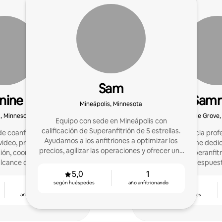
Sam
nine
Samr
Mineápolis, Minnesota
, Minnesota
Maple Grove,
Equipo con sede en Mineápolis con
calificación de Superanfitrión de 5 estrellas.
e coanfitrión por Roxy
Tengo experiencia prof
Ayudamos a los anfitriones a optimizar los
video, precios, asistencia
de Finanzas y me dedi
precios, agilizar las operaciones y ofrecer una
ión, coordinación de
2022. Soy Superanfit
hospitalidad excepcional.
lcance de marketing.
índice de respues
5,0
1
según huéspedes
año anfitrionando
5
4,94
años anfitrionando
según huéspedes