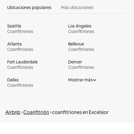
Ubicaciones populares
Más ubicaciones
Seattle
Los Ángeles
Coanfitriones
Coanfitriones
Atlanta
Bellevue
Coanfitriones
Coanfitriones
Fort Lauderdale
Denver
Coanfitriones
Coanfitriones
Dallas
Mostrar más
Coanfitriones
Airbnb
Coanfitrión
coanfitriones en Excelsior