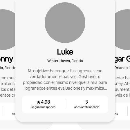
Luke
enny
Edgar G
Winter Haven, Florida
o, Florida
Orlando, 
Mi objetivo: hacer que tus ingresos sean
verdaderamente pasivos. Gestiono tu
on mucho éxito gracias
Empecé a hospedar hac
propiedad con el mismo nivel que la mía para
e atención al cliente y
cerca de Disney. Ah
lograr excelentes evaluaciones y maximizar
 los detalles. También
propietarios a aumenta
las ganancias.
entos con valoraciones
ingresos a través de 
 con valoraciones altas.
4,98
3
según huéspedes
años anfitrionando
7
4,79
años anfitrionando
según huéspedes