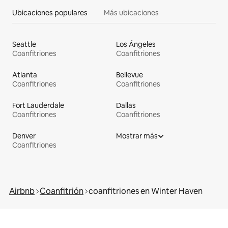
Ubicaciones populares
Más ubicaciones
Seattle
Los Ángeles
Coanfitriones
Coanfitriones
Atlanta
Bellevue
Coanfitriones
Coanfitriones
Fort Lauderdale
Dallas
Coanfitriones
Coanfitriones
Denver
Mostrar más
Coanfitriones
Airbnb
Coanfitrión
coanfitriones en Winter Haven