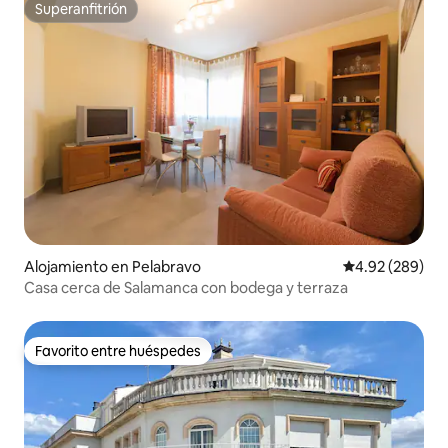
Superanfitrión
Superanfitrión
Alojamiento en Pelabravo
Calificación pr
4.92 (289)
Casa cerca de Salamanca con bodega y terraza
Favorito entre huéspedes
Favorito entre huéspedes