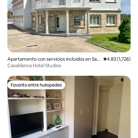
Apartamento con servicios incluidos en San
Calificación pro
4.83 (1,726)
ta Marta de Tormes
Casablanca Hotel Studios
Favorito entre huéspedes
Favorito entre huéspedes