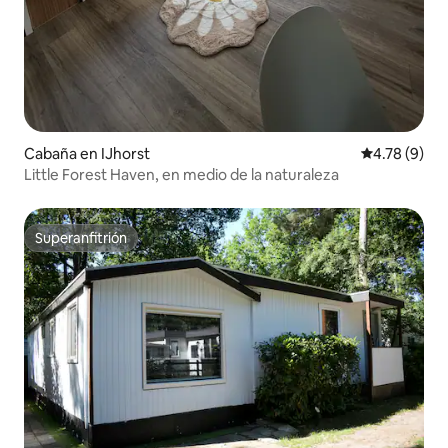
Cabaña en IJhorst
Calificación
4.78 (9)
Little Forest Haven, en medio de la naturaleza
Superanfitrión
Superanfitrión