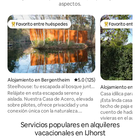
aspectos.
Favorito entre huéspedes
Favorito entre
Favorito entre huéspedes preferido
Favorito entre hu
Alojamiento en Bergentheim
Calificación promedio: 5.0 de 5
5.0 (125)
Steelhouse: tu escapada al bosque junto
Alojamiento en G
al lago
Relájate en esta escapada serena y
Casa idílica para t
aislada. Nuestra Casa de Acero, elevada
¡Esta linda casa d
sobre pilotes, ofrece privacidad y una
techo de paja es c
conexión única con la naturaleza.
cuento de hadas!
Relájate en la sauna para un refugio
vivieras en el aut
tranquilo. En su punto más alto sobre el
Servicios populares en alquileres
(Norte) Los barcos se pueden alquilar a
agua, una sala de estar con una estufa
los vecinos y los
vacacionales en IJhorst
de leña de 360º te mantiene acogedor.
encuentran a solo 6 