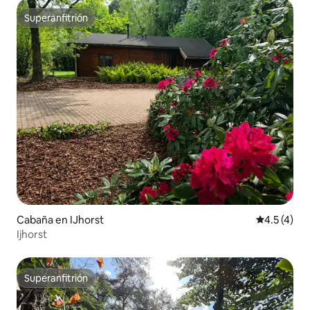
Superanfitrión
Superanfitrión
Cabaña en IJhorst
Calificació
4.5 (4)
Ijhorst
Superanfitrión
Superanfitrión