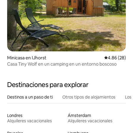
Minicasa en IJhorst
Calificación p
4.86 (28)
Casa Tiny Wolf en un camping en un entorno boscoso
Destinaciones para explorar
Destinos a un paso de ti
Otros tipos de alojamientos
Los 
Londres
Ámsterdam
Alquileres vacacionales
Alquileres vacacionales