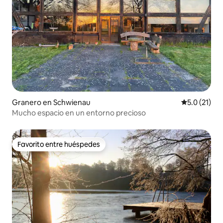
Granero en Schwienau
Calificación
5.0 (21)
Mucho espacio en un entorno precioso
Favorito entre huéspedes
Favorito entre huéspedes