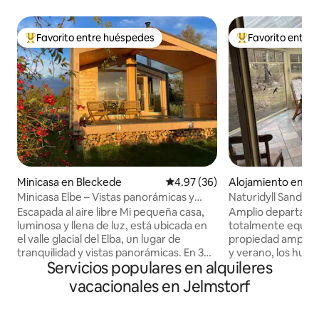
Favorito entre huéspedes
Favorito entre
Favorito entre huéspedes preferido
Favorito entre hu
Minicasa en Bleckede
Calificación promedio: 4.97 de 
4.97 (36)
Alojamiento en Bi
Minicasa Elbe – Vistas panorámicas y
Naturidyll Sandbe
tranquilidad
vacacional con c
Escapada al aire libre Mi pequeña casa,
Amplio departame
luminosa y llena de luz, está ubicada en
totalmente equipa
el valle glacial del Elba, un lugar de
propiedad amplia y
tranquilidad y vistas panorámicas. En 30
y verano, los hué
Servicios populares en alquileres
metros cuadrados encontrará un
disfrutar de los so
dormitorio con cama matrimonial, un
desde la terraza 
vacacionales en Jelmstorf
moderno baño con regadera de lluvia y
parrillada, y en in
una sala de estar abierta con cocina.
observar la vida si