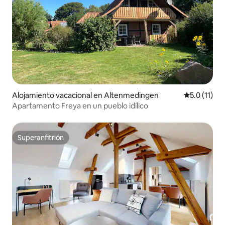
Alojamiento vacacional en Altenmedingen
Calificación
5.0 (11)
Apartamento Freya en un pueblo idílico
Superanfitrión
Superanfitrión