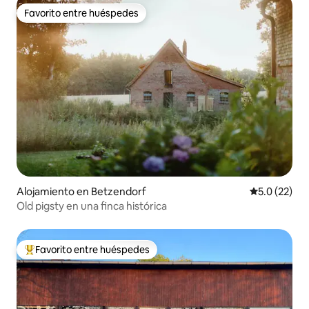
Favorito entre huéspedes
Favorito entre huéspedes
Alojamiento en Betzendorf
Calificación
5.0 (22)
Old pigsty en una finca histórica
Favorito entre huéspedes
Favorito entre huéspedes preferido