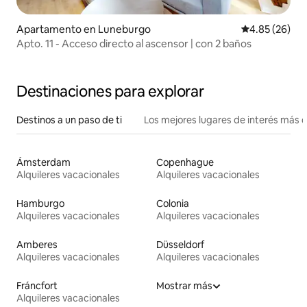
Apartamento en Luneburgo
Calificación p
4.85 (26)
Apto. 11 - Acceso directo al ascensor | con 2 baños
Destinaciones para explorar
Destinos a un paso de ti
Los mejores lugares de interés más 
Ámsterdam
Copenhague
Alquileres vacacionales
Alquileres vacacionales
Hamburgo
Colonia
Alquileres vacacionales
Alquileres vacacionales
Amberes
Düsseldorf
Alquileres vacacionales
Alquileres vacacionales
Fráncfort
Mostrar más
Alquileres vacacionales