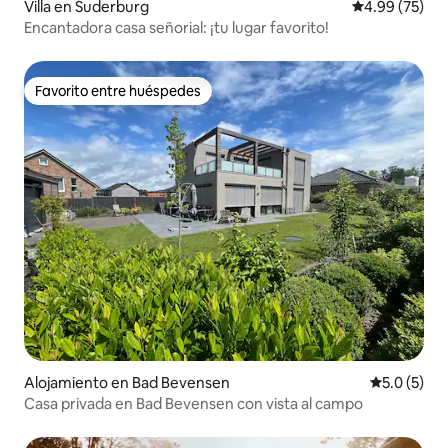
Villa en Suderburg
Calificación p
4.99 (75)
Encantadora casa señorial: ¡tu lugar favorito!
Favorito entre huéspedes
Favorito entre huéspedes
Alojamiento en Bad Bevensen
Calificació
5.0 (5)
Casa privada en Bad Bevensen con vista al campo