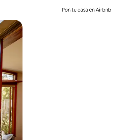
Pon tu casa en Airbnb
o o desliza el dedo.