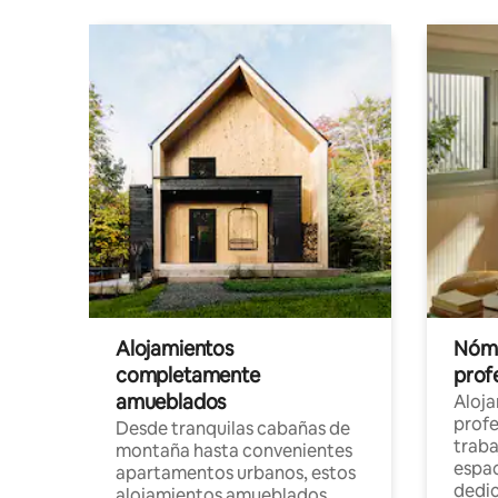
Alojamientos
Nóma
completamente
profe
amueblados
Aloj
profe
Desde tranquilas cabañas de
traba
montaña hasta convenientes
espac
apartamentos urbanos, estos
dedi
alojamientos amueblados