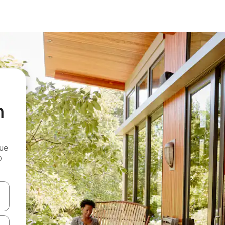
n
que
o
n las teclas de flecha hacia arriba y hacia abajo o explora con el tact