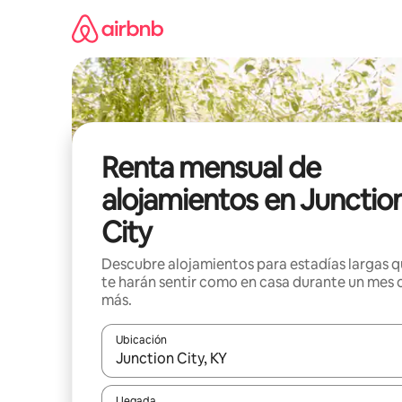
Omite
el
contenido
Renta mensual de
alojamientos en Junctio
City
Descubre alojamientos para estadías largas 
te harán sentir como en casa durante un mes 
más.
Ubicación
Cuando los resultados estén disponibles, navega co
Llegada