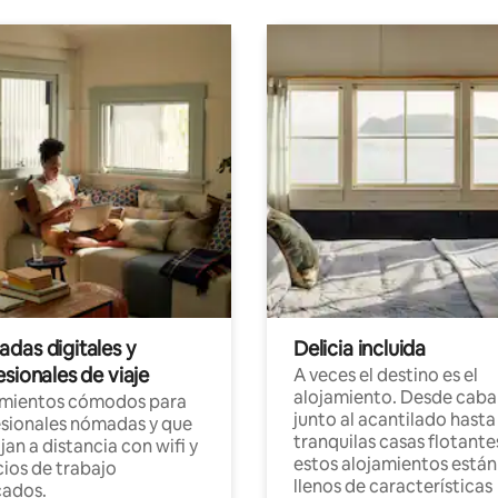
das digitales y
Delicia incluida
sionales de viaje
A veces el destino es el
alojamiento. Desde caba
amientos cómodos para
junto al acantilado hasta
sionales nómadas y que
tranquilas casas flotante
jan a distancia con wifi y
estos alojamientos están
ios de trabajo
llenos de características
cados.