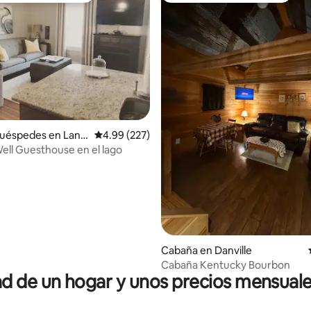
4.97 de 5, 104 reseñas
huéspedes en Lanc
Calificación promedio: 4.99 de 5, 227 reseñas
4.99 (227)
ell Guesthouse en el lago
Cabaña en Danville
Cabaña Kentucky Bourbon
 de un hogar y unos precios mensuale