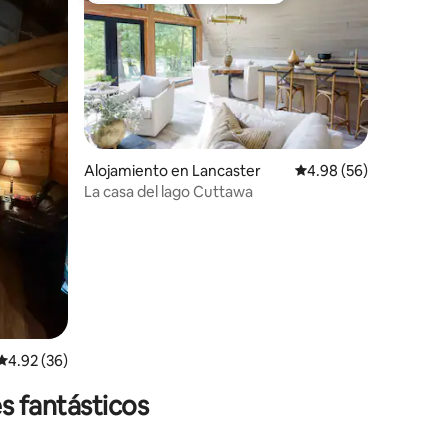
Alojamiento en Lancaster
Calificación promedio:
4.98 (56)
La casa del lago Cuttawa
Calificación promedio: 4.92 de 5, 36 reseñas
4.92 (36)
s fantásticos