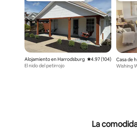
Alojamiento en Harrodsburg
Calificación promedio: 
4.97 (104)
Casa de 
aster
El nido del petirrojo
Wishing W
La comodidad