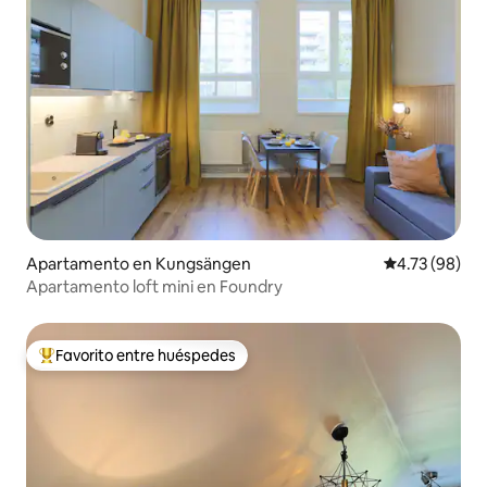
Apartamento en Kungsängen
Calificación 
4.73 (98)
Apartamento loft mini en Foundry
Favorito entre huéspedes
Favorito entre huéspedes preferido