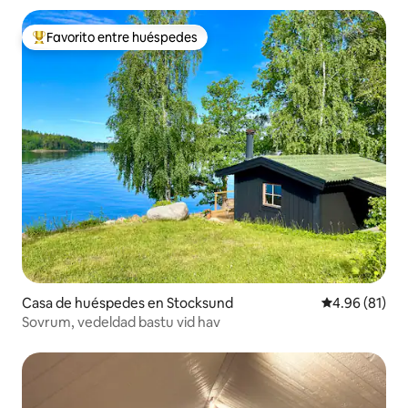
Favorito entre huéspedes
Favorito entre huéspedes preferido
Casa de huéspedes en Stocksund
Calificación 
4.96 (81)
Sovrum, vedeldad bastu vid hav