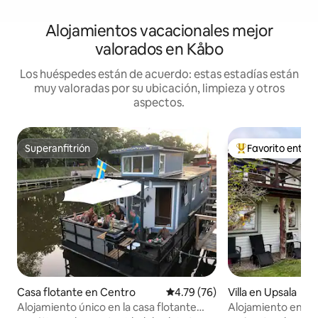
Alojamientos vacacionales mejor
valorados en Kåbo
Los huéspedes están de acuerdo: estas estadías están
muy valoradas por su ubicación, limpieza y otros
aspectos.
Superanfitrión
Favorito entre
Superanfitrión
Favorito entre hu
Casa flotante en Centro
Calificación promedio: 4.79 de 
4.79 (76)
Villa en Upsala
Alojamiento único en la casa flotante
Alojamiento en U