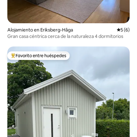
Alojamiento en Eriksberg-Håga
Calificac
5 (6)
Gran casa céntrica cerca de la naturaleza 4 dormitorios
Favorito entre huéspedes
Favorito entre huéspedes preferido