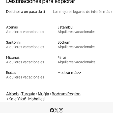
Destinaciones para explorar
Destinos a un paso de ti
Los mejores lugares de interés más 
Atenas
Estambul
Alquileres vacacionales
Alquileres vacacionales
Santorini
Bodrum
Alquileres vacacionales
Alquileres vacacionales
Miconos
Paros
Alquileres vacacionales
Alquileres vacacionales
Rodas
Mostrar más
Alquileres vacacionales
Airbnb
Turquía
Muğla
Bodrum Region
Kale Yıkığı Mahallesi