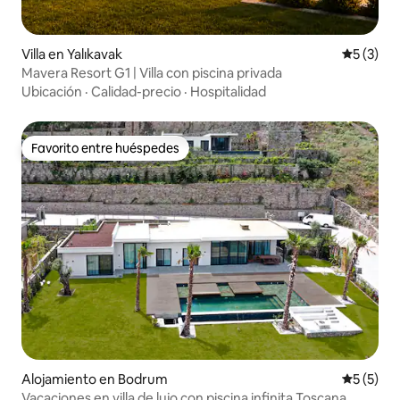
Villa en Yalıkavak
Calificac
5 (3)
Mavera Resort G1 | Villa con piscina privada
Ubicación
·
Calidad-precio
·
Hospitalidad
Favorito entre huéspedes
Favorito entre huéspedes
Alojamiento en Bodrum
Calificac
5 (5)
Vacaciones en villa de lujo con piscina infinita Toscana