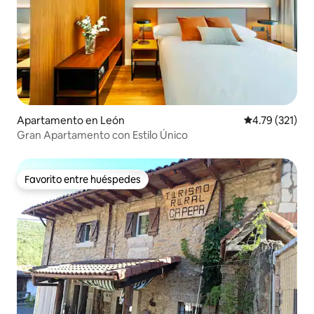
Apartamento en León
Calificación p
4.79 (321)
Gran Apartamento con Estilo Único
Favorito entre huéspedes
Favorito entre huéspedes