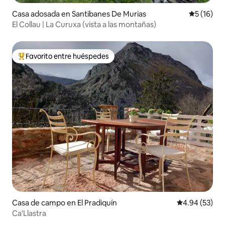
Casa adosada en Santibanes De Murias
Calificaci
5 (16)
El Collau | La Curuxa (vista a las montañas)
Favorito entre huéspedes
Favorito entre huéspedes preferido
Casa de campo en El Pradiquín
Calificación p
4.94 (53)
Ca'Llastra