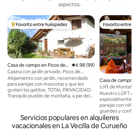
aspectos.
Favorito entre huéspedes
Favorito entre h
Favorito entre huéspedes preferido
Favorito entre h
Casa de campo en Picos de E
Calificación promedio: 4.98 de 
4.98 (99)
uropa
Casina con jardín privado. Picos de
Europa.
Alojamiento con jardín, recomendado
Casa de campo en
para parejas con mascotas y que les
Loft de Montaña
gusten los gatitos. TOTAL PRIVACIDAD.
Nuestro LOFT de
Tranquilo pueblo de montaña, a pie del
especialmente dis
Parque Nacional de Picos de Europa, no
parejas con niños.
hay bar ni tiendas. Desde la casa se
grandes y confort
pueden realizar rutas de senderismo y
Servicios populares en alquileres
ellos con fantástica
media-alta montaña. Escuela de
montañas. -Salón 
vacacionales en La Vecilla de Curueño
escalada. Ciudad más próxima CANGAS
panorámicas. -Co
DE ONÍS (20 minut.). WIFI. TV MOVISTAR
equipada. -Cama a
PLUS. Últimos 3 km por buena carretera