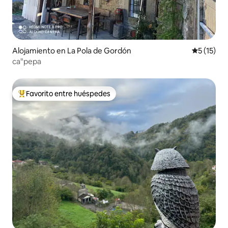
Alojamiento en La Pola de Gordón
Calificaci
5 (15)
ca"pepa
Favorito entre huéspedes
Favorito entre huéspedes preferido