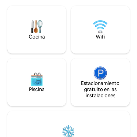
y sofá cama. -Bañ
de montaña con espectaculares vistas.
Natural. -Porche 
PAZ, DESCONEXIÓN y LIBERTAD ¡ESTÁIS
climatizado. -Coc
EN VUESTRA CASA!.
Barbacoa y Horno 
piedra natural con
-Fuentes, Jardines
Cocina
Wifi
Estacionamiento
Piscina
gratuito en las
instalaciones