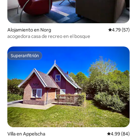
Alojamiento en Norg
Calificación 
4.79 (57)
acogedora casa de recreo en el bosque
Superanfitrión
Superanfitrión
Villa en Appelscha
Calificación p
4.99 (84)