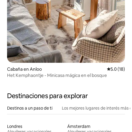
Cabaña en Anloo
Calificación
5.0 (18)
Het Kemphaontje - Minicasa mágica en el bosque
Destinaciones para explorar
Destinos a un paso de ti
Los mejores lugares de interés más 
Londres
Ámsterdam
Alquileres vacacionales
Alquileres vacacionales