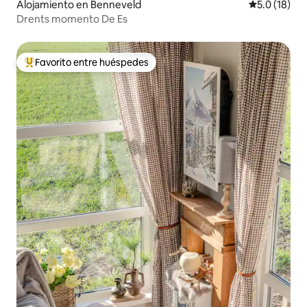
Alojamiento en Benneveld
Calificación
5.0 (18)
Drents momento De Es
Favorito entre huéspedes
Favorito entre huéspedes preferido