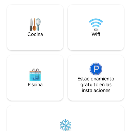
borde del bosque! Esta casa de
de senderismo y c
vacaciones está amueblada de forma
zona circundante. 
moderna y equipada con todas las
Drenthepad pasa j
comodidades. Nuestra casa respetuosa
este B&B! Se puede
con el medio ambiente y
de Groningen y A
energéticamente eficiente ofrece todas
en auto.
las comodidades y comodidades que
Cocina
Wifi
necesitas para unas relajantes
vacaciones. El hermoso pueblo de Norg
se encuentra a poca distancia a pie.
Estacionamiento
Piscina
gratuito en las
instalaciones