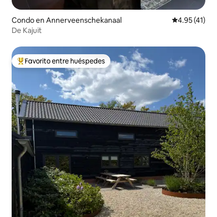
Condo en Annerveenschekanaal
Calificación 
4.95 (41)
De Kajuit
Favorito entre huéspedes
Favorito entre huéspedes preferido