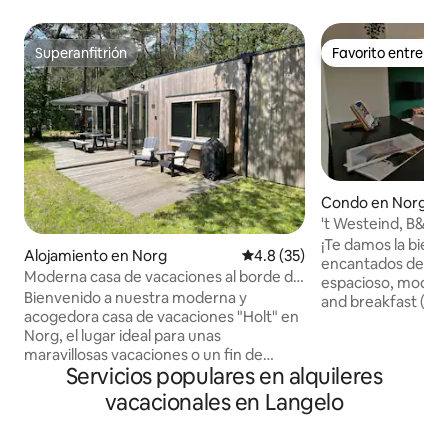
Superanfitrión
Favorito entre h
Superanfitrión
Favorito entre h
Condo en Norg
't Westeind, B&B
en el centro de N
¡Te damos la bien
Alojamiento en Norg
Calificación promedio: 4.8 de 
4.8 (35)
encantados de rec
Moderna casa de vacaciones al borde del
espacioso, moder
bosque en Norg
Bienvenido a nuestra moderna y
and breakfast (des
acogedora casa de vacaciones "Holt" en
partida ideal para
Norg, el lugar ideal para unas
fantásticas en Dr
maravillosas vacaciones o un fin de
tiene una ubicació
Servicios populares en alquileres
semana. ¡Nuestra nueva casa de
pasos de todos los
vacaciones tiene capacidad para 5
como restaurante
vacacionales en Langelo
personas y se encuentra en un parque
una piscina, transp
vacacional a pequeña escala y justo en el
puntos de partida