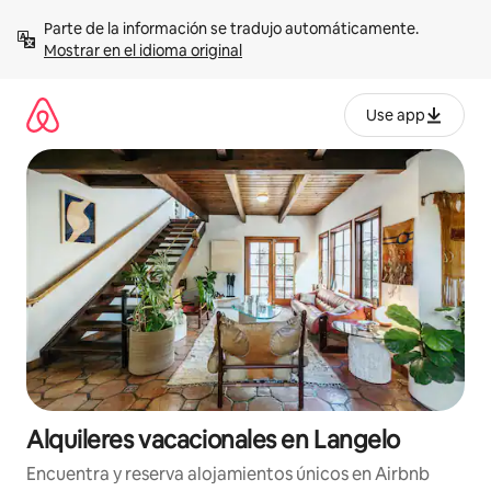
Omite
Parte de la información se tradujo automáticamente. 
el
Mostrar en el idioma original
contenido
Use app
Alquileres vacacionales en Langelo
Encuentra y reserva alojamientos únicos en Airbnb