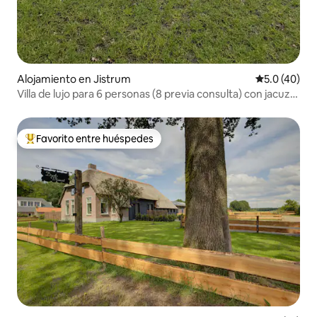
Alojamiento en Jistrum
Calificación
5.0 (40)
Villa de lujo para 6 personas (8 previa consulta) con jacuzzi
y sauna
Favorito entre huéspedes
Favorito entre huéspedes preferido