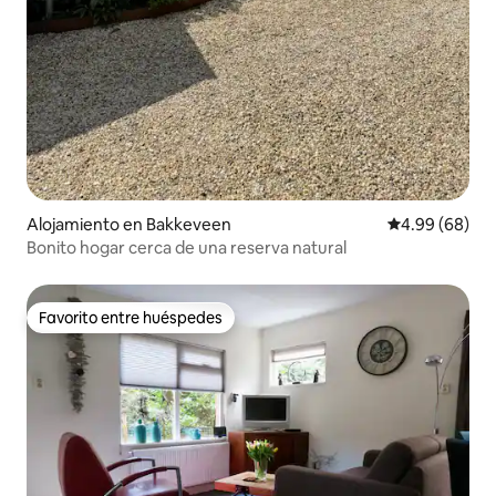
Alojamiento en Bakkeveen
Calificación p
4.99 (68)
Bonito hogar cerca de una reserva natural
Favorito entre huéspedes
Favorito entre huéspedes