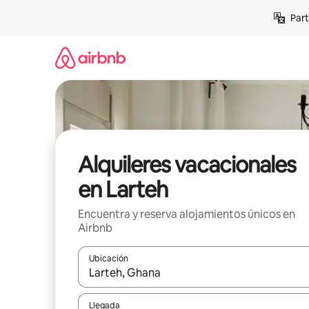
Omite
Part
el
contenido
Alquileres vacacionales
en Larteh
Encuentra y reserva alojamientos únicos en
Airbnb
Ubicación
Cuando los resultados estén disponibles, navega co
Llegada