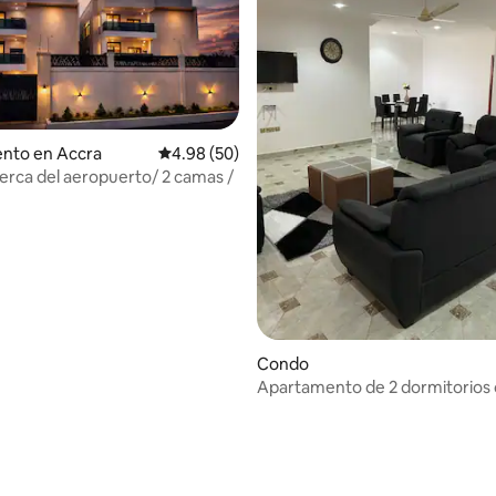
nto en Accra
Calificación promedio: 4.98 de 5, 50 reseñas
4.98 (50)
Cerca del aeropuerto/ 2 camas /
: 5.0 de 5, 13 reseñas
Condo
Apartamento de 2 dormitorios
preciosas vistas al paisaje, Akr