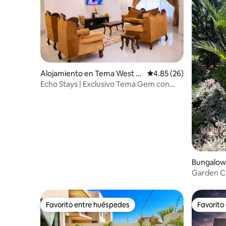
Alojamiento en Tema West M
Calificación promedio:
4.85 (26)
unicipal
Echo Stays | Exclusivo Tema Gem con
piscina privada
Bungalow
Garden Ch
Favorito entre huéspedes
Favorito
Favorito entre huéspedes
Favorito