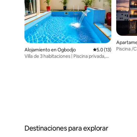
Apartame
Piscina /
Alojamiento en Ogbodjo
Calificación promedio
5.0 (13)
Villa de 3 habitaciones | Piscina privada,
energía de respaldo | East Legon
Destinaciones para explorar