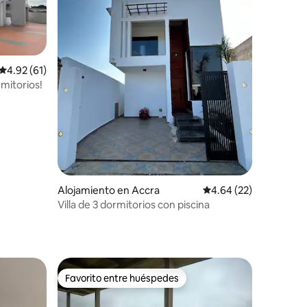
Calificación promedio: 4.92 de 5, 61 reseñas
4.92 (61)
rmitorios!
Alojamiento en Accra
Calificación promedio:
4.64 (22)
Villa de 3 dormitorios con piscina
Favorito entre huéspedes
Favorito entre huéspedes