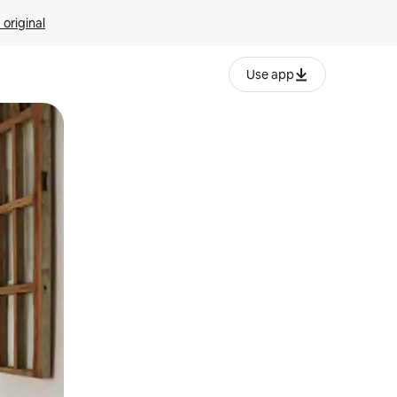
 original
Use app
o o desliza el dedo.