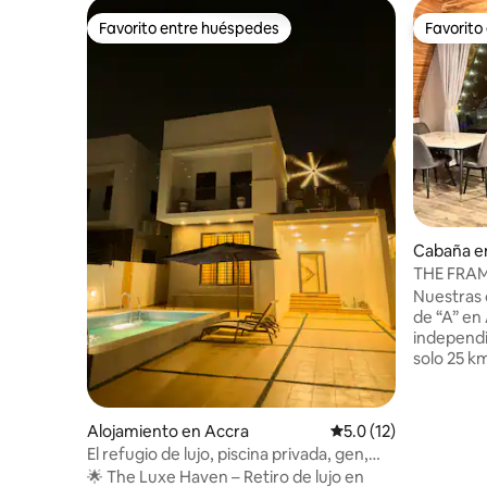
Favorito entre huéspedes
Favorito
Favorito entre huéspedes
Favorito
Cabaña e
THE FRAME
de estilo 
Nuestras 
de “A” en
independi
solo 25 k
alojamien
propia; e
ciudad. O
Alojamiento en Accra
Calificación promedio
5.0 (12)
nocturnas
El refugio de lujo, piscina privada, gen,
increíbles
wifi, TV, lavadora y secadora
🌟 The Luxe Haven – Retiro de lujo en
cordillera