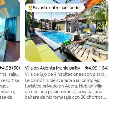
Villa en 
Favorito entre huéspedes
Superanf
Favorito entre huéspedes preferido
Superanf
Residenci
Disfruta 
villas de
ideales para fami
equipada
electrón
antirrobo
las venta
las salida
ubicación
Calificación promedio: 4.98 de 5, 50 reseñas
4.98 (50)
Villa en Adenta Municipality
Calificación promedio: 
4.99 (164)
en auto d
de Tema y
ita, sala
Villa de lujo de 4 habitaciones con piscina,
variedad 
jacuzzi y chef
 resort se
Le damos la bienvenida a su complejo
corredor
uegos:
turístico privado en Accra. Nubian Villa
Resort, T
imnasio,
ofrece una piscina infinita privada, una
etc.
esa de
bañera de hidromasaje con 36 chorros,
bar
su propio bar y hamacas, un gimnasio
con techo
totalmente equipado y servicios de chef
re un
seleccionados, todo ello en una
dad en
residencia segura y lujosa de
 amplios y
4 dormitorios. Diseñada para familias,
ara crear
ejecutivos y viajeros exigentes, la villa