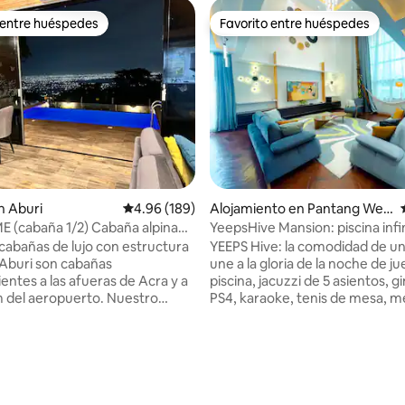
 entre huéspedes
Favorito entre huéspedes
 entre huéspedes
Favorito entre huéspedes
n Aburi
Calificación promedio: 4.96 de 5, 189 reseñas
4.96 (189)
Alojamiento en Pantang Wes
t
 (cabaña 1/2) Cabaña alpina
YeepsHive Mansion: piscina infin
alpino
de juegos y gimnasio
cabañas de lujo con estructura
YEEPS Hive: la comodidad de un
 Aburi son cabañas
une a la gloria de la noche de j
entes a las afueras de Acra y a
piscina, jacuzzi de 5 asientos, g
m del aeropuerto. Nuestro
PS4, karaoke, tenis de mesa, m
to único tiene personalidad
billar, dardos, sillón de masaje, 
n una montaña con vistas a la
privado, hamacas y un balcón 
frece impresionantes vistas
abierto con sombrillas. Descub
: 5.0 de 5, 12 reseñas
 desde tu cama y unas
refugio de elegancia y comodi
 vistas diurnas de verdes
Yeeps Hive, donde los espacios
s y valles. Contemplar la ciudad
el diseño sofisticado se unen p