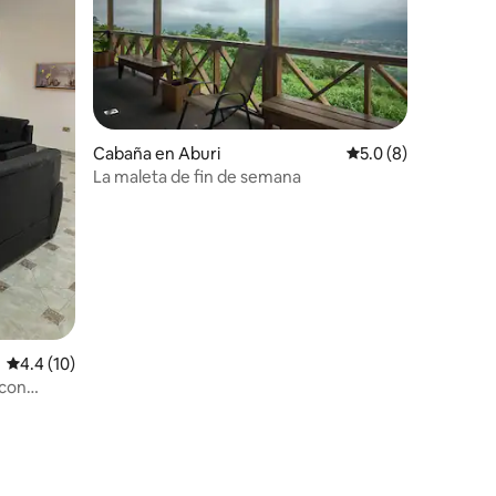
Cabaña en Aburi
Calificación promed
5.0 (8)
La maleta de fin de semana
Calificación promedio: 4.4 de 5, 10 reseñas
4.4 (10)
 con
opong