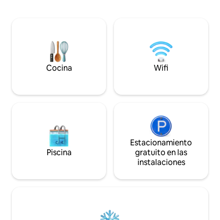
♥️ESTACIÓN DE ESQUÍ ‘CARENESS’ A
en cada detalle. ¡
SOLO 600 M ALOJAMIENTO ♥️MÁGICO
senderismo, salga a 
EN UN PUEBLO DE MONTAÑA ♥️JARDÍN
disfrute de la com
+ TERRAZA PANORÁMICA ♥️2
bañera de hidroma
HERMOSAS HABITACIONES DOBLES ♥️2
BAÑOS DE LUJO CON DUCHA
♥️RECARGA LOS VEHÍCULOS
ELÉCTRICOS ♥️WIFI, 2 TV INTELIGENTE
Cocina
Wifi
DE 55PULGADAS ♥️¡EL SUEÑO DE TENER
SU PROPIO ESPACIO PRIVADO DE MÁS
DE 280 METROS CUADRADOS!
Estacionamiento
Piscina
gratuito en las
instalaciones