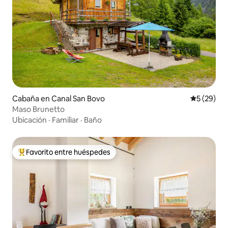
Cabaña en Canal San Bovo
Calificaci
5 (29)
Maso Brunetto
Ubicación
·
Familiar
·
Baño
Favorito entre huéspedes
Favorito entre huéspedes preferido