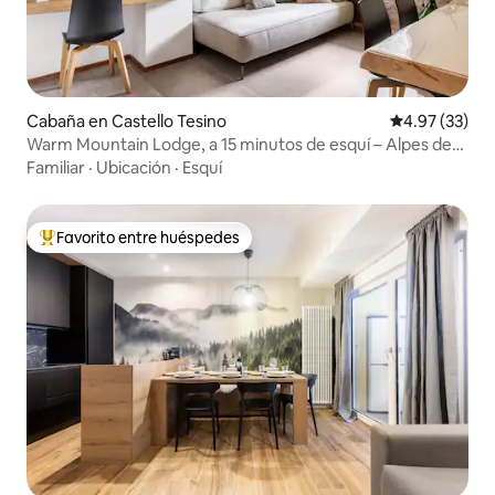
Cabaña en Castello Tesino
Calificación 
4.97 (33)
Warm Mountain Lodge, a 15 minutos de esquí – Alpes de
Trentino
Familiar
·
Ubicación
·
Esquí
Favorito entre huéspedes
Favorito entre huéspedes preferido