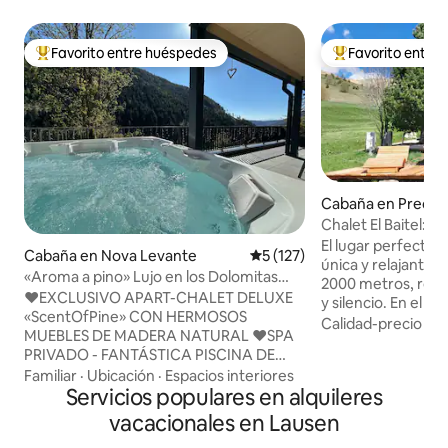
Favorito entre huéspedes
Favorito entre
Favorito entre huéspedes preferido
Favorito entre hu
Cabaña en Preda
Chalet El Baitel: 
Alpe Lusia
El lugar perfecto 
Cabaña en Nova Levante
Calificación promedio: 5 de 5
5 (127)
única y relajante: 
«Aroma a pino» Lujo en los Dolomitas
2000 metros, rod
con hidromasaje y sauna
♥️EXCLUSIVO APART-CHALET DELUXE
y silencio. En el c
«ScentOfPine» CON HERMOSOS
las comodidades (j
Calidad-precio
·
Ub
MUEBLES DE MADERA NATURAL ♥️SPA
pequeña, televisor
PRIVADO - FANTÁSTICA PISCINA DE
terraza, podrá disf
HIDROMASAJE CLIMATIZADA Y SAUNA
Familiar
·
Ubicación
·
Espacios interiores
impresionante vist
ESPACIOSA + ESPECTACULAR VISTA A
Servicios populares en alquileres
Lagorai y del grupo
LOS DOLOMITAS ♥️️CENTRO DE
Martino. Fabricad
vacacionales en Lausen
BOLZANO A SOLO 25 MINUTOS
aromática, está 