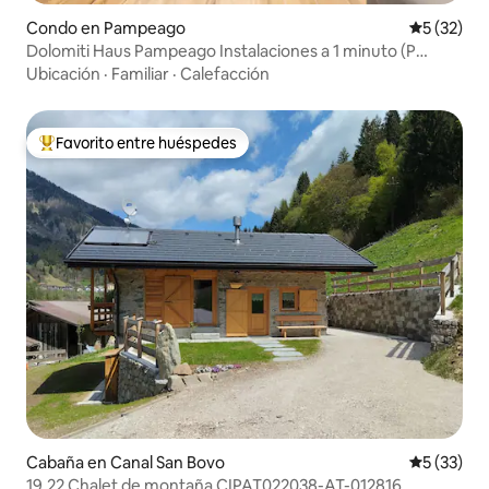
Condo en Pampeago
Calificaci
5 (32)
Dolomiti Haus Pampeago Instalaciones a 1 minuto (P
gratuito)
Ubicación
·
Familiar
·
Calefacción
Favorito entre huéspedes
Favorito entre huéspedes preferido
Cabaña en Canal San Bovo
Calificaci
5 (33)
19.22 Chalet de montaña CIPAT022038-AT-012816