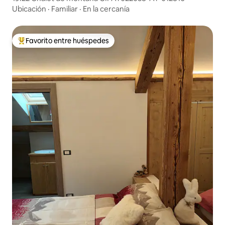
Ubicación
·
Familiar
·
En la cercanía
Favorito entre huéspedes
Favorito entre huéspedes preferido