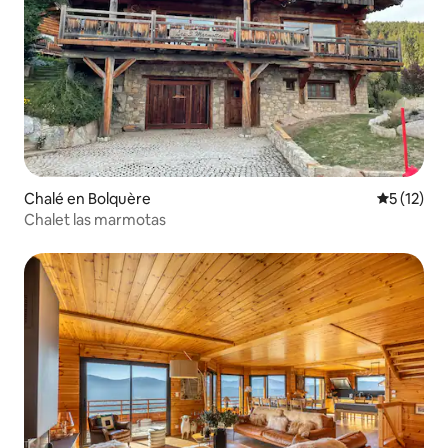
Chalé en Bolquère
Calificaci
5 (12)
Chalet las marmotas