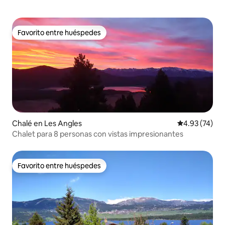
Favorito entre huéspedes
Favorito entre huéspedes
Chalé en Les Angles
Calificación 
4.93 (74)
Chalet para 8 personas con vistas impresionantes
Favorito entre huéspedes
Favorito entre huéspedes