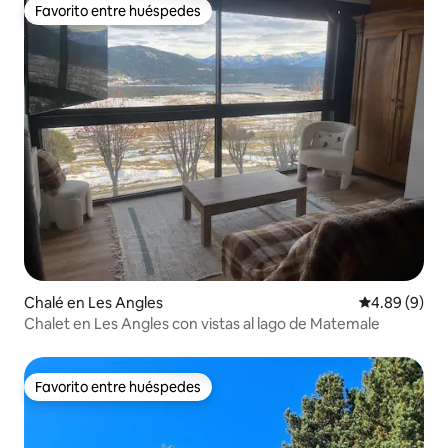
Favorito entre huéspedes
Favorito entre huéspedes
Chalé en Les Angles
Calificación 
4.89 (9)
Chalet en Les Angles con vistas al lago de Matemale
Favorito entre huéspedes
Favorito entre huéspedes