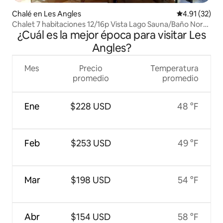
Chalé en Les Angles
Calificación 
4.91 (32)
Chalet 7 habitaciones 12/16p Vista Lago Sauna/Baño Nord
¿Cuál es la mejor época para visitar Les
ski
Angles?
Mes
Precio
Temperatura
promedio
promedio
Ene
$228 USD
48 °F
Feb
$253 USD
49 °F
Mar
$198 USD
54 °F
Abr
$154 USD
58 °F