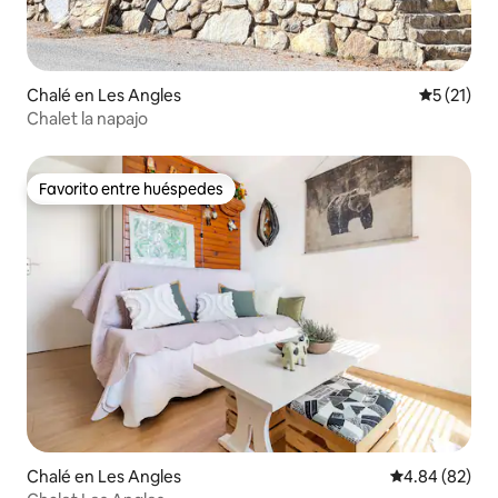
Chalé en Les Angles
Calificaci
5 (21)
Chalet la napajo
Favorito entre huéspedes
Favorito entre huéspedes
Chalé en Les Angles
Calificación p
4.84 (82)