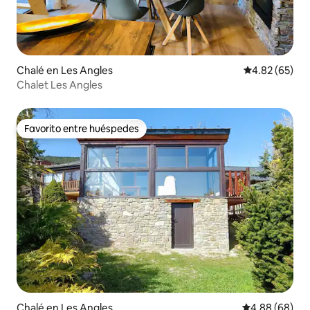
Chalé en Les Angles
Calificación p
4.82 (65)
Chalet Les Angles
Favorito entre huéspedes
Favorito entre huéspedes
Chalé en Les Angles
Calificación p
4.88 (68)