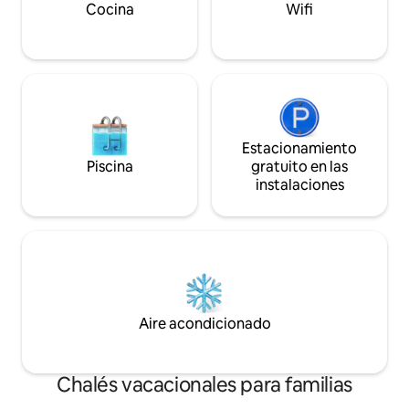
biblioteca • sauna • Baño escandinavo al
Cocina
Wifi
aire libre (jacuzzi) • Equipamiento para
niños
Estacionamiento
Piscina
gratuito en las
instalaciones
Aire acondicionado
Chalés vacacionales para familias