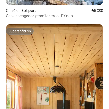
Chalé en Bolquère
Calificaci
5 (23)
Chalet acogedor y familiar en los Pirineos
Superanfitrión
Superanfitrión