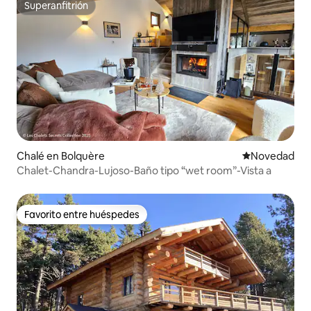
Superanfitrión
Superanfitrión
Chalé en Bolquère
Lugar para ho
Novedad
Chalet-Chandra-Lujoso-Baño tipo “wet room”-Vista a
Favorito entre huéspedes
Favorito entre huéspedes