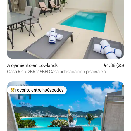
Alojamiento en Lowlands
Calificación p
4.88 (25)
Casa Rish-2BR 2.5BH Casa adosada con piscina en
Cupecoy
Favorito entre huéspedes
Favorito entre huéspedes preferido