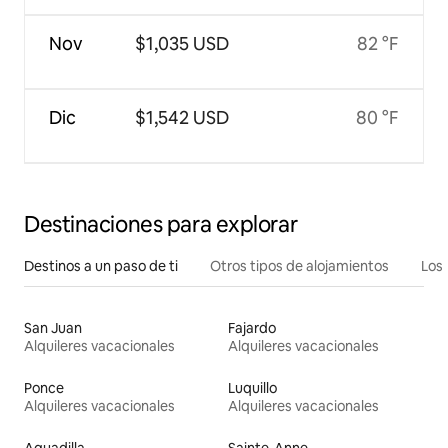
Nov
$1,035 USD
82 °F
Dic
$1,542 USD
80 °F
Destinaciones para explorar
Destinos a un paso de ti
Otros tipos de alojamientos
Los 
San Juan
Fajardo
Alquileres vacacionales
Alquileres vacacionales
Ponce
Luquillo
Alquileres vacacionales
Alquileres vacacionales
Aguadilla
Sainte-Anne