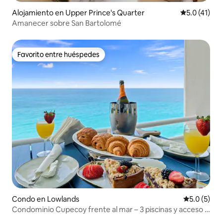
Alojamiento en Upper Prince's Quarter
Calificación
5.0 (41)
Amanecer sobre San Bartolomé
Favorito entre huéspedes
Favorito entre huéspedes
Condo en Lowlands
Calificació
5.0 (5)
Condominio Cupecoy frente al mar – 3 piscinas y acceso a
la playa