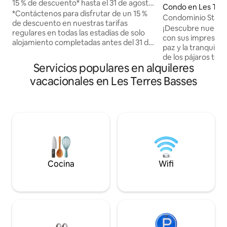
15 % de descuento* hasta el 31 de agosto
Condo en Les Terr
de 2026: Villa Litchi
*Contáctenos para disfrutar de un 15 %
Condominio Starfru
de descuento en nuestras tarifas
Kombawa Domai
¡Descubre nuest
regulares en todas las estadías de solo
con sus impresiona
alojamiento completadas antes del 31 de
paz y la tranquilid
agosto de 2026* Disfruta del privilegio de
de los pájaros te 
alojarte en esta villa de dos dormitorios,
Servicios populares en alquileres
pilas! La exclusiva
bellamente renovada, donde las
Prunes está a solo
vacacionales en Les Terres Basses
impresionantes vistas al océano ofrecen
¡donde puedes dis
un telón de fondo espectacular en todo
tranquilo en aguas
momento. Diseñada para parejas o
dormitorio con un
familias pequeñas, combina a la
calidad y el baño 
perfección un diseño refinado, una
contemporáneos, 
comodidad excepcional y la elegancia
agradable terraza,
atemporal de la vida tropical, creando el
la puesta de sol. 
entorno perfecto para una escapada
escenario y emoci
inolvidable.
garantizadas!
Cocina
Wifi