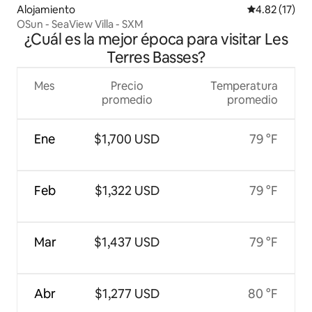
Alojamiento
Calificación 
4.82 (17)
OSun - SeaView Villa - SXM
¿Cuál es la mejor época para visitar Les
Terres Basses?
Mes
Precio
Temperatura
promedio
promedio
Ene
$1,700 USD
79 °F
Feb
$1,322 USD
79 °F
Mar
$1,437 USD
79 °F
Abr
$1,277 USD
80 °F