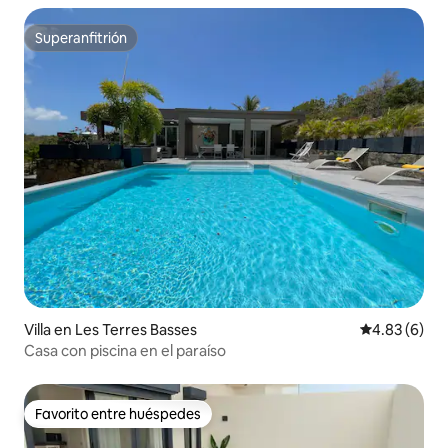
Superanfitrión
Superanfitrión
Villa en Les Terres Basses
Calificación
4.83 (6)
Casa con piscina en el paraíso
Favorito entre huéspedes
Favorito entre huéspedes