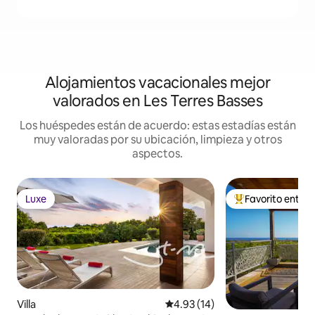
Alojamientos vacacionales mejor
valorados en Les Terres Basses
Los huéspedes están de acuerdo: estas estadías están
muy valoradas por su ubicación, limpieza y otros
aspectos.
Luxe
Favorito entre
Luxe
Favorito entre hu
Villa
Calificación promedio: 4.93 de 
4.93 (14)