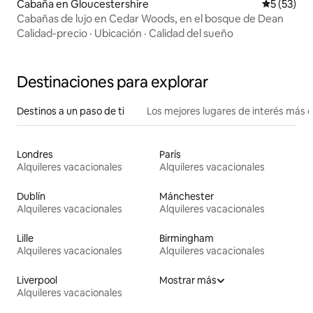
Cabaña en Gloucestershire
Calificaci
5 (53)
Cabañas de lujo en Cedar Woods, en el bosque de Dean
Calidad-precio
·
Ubicación
·
Calidad del sueño
Destinaciones para explorar
Destinos a un paso de ti
Los mejores lugares de interés más 
Londres
París
Alquileres vacacionales
Alquileres vacacionales
Dublín
Mánchester
Alquileres vacacionales
Alquileres vacacionales
Lille
Birmingham
Alquileres vacacionales
Alquileres vacacionales
Liverpool
Mostrar más
Alquileres vacacionales