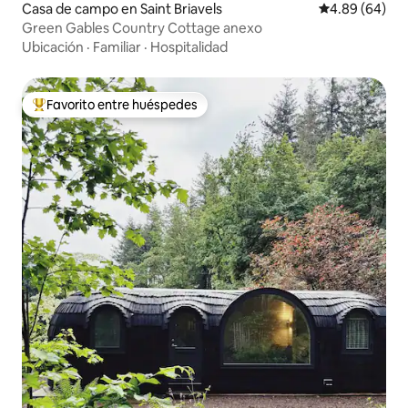
Casa de campo en Saint Briavels
Calificación p
4.89 (64)
Green Gables Country Cottage anexo
Ubicación
·
Familiar
·
Hospitalidad
Favorito entre huéspedes
Favorito entre huéspedes preferido