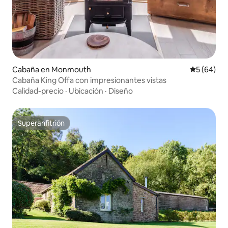
Cabaña en Monmouth
Calificaci
5 (64)
Cabaña King Offa con impresionantes vistas
Calidad-precio
·
Ubicación
·
Diseño
Superanfitrión
Superanfitrión