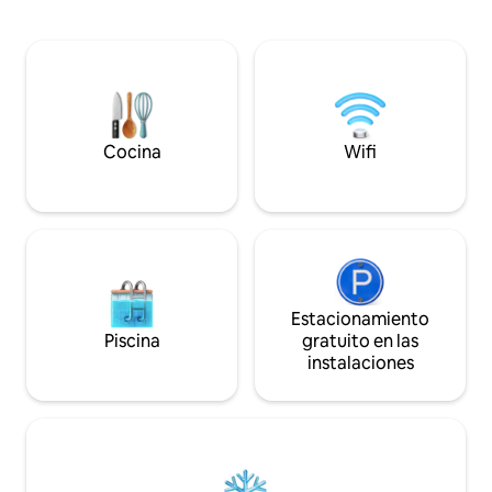
abovedadas de ro
casa de campo tiene capacidad para dos
chimenea (incluye 
personas y cuenta con una sala de estar
Incluye una gener
de planta abierta con estufa de leña. En
bienvenida y acces
el exterior hay un precioso patio de
nuestros cielos os
grava con muebles y aparcamiento
y bosques. Un refu
fuera de la carretera.
con experiencias s
gama disponibles.
Cocina
Wifi
Estacionamiento
Piscina
gratuito en las
instalaciones