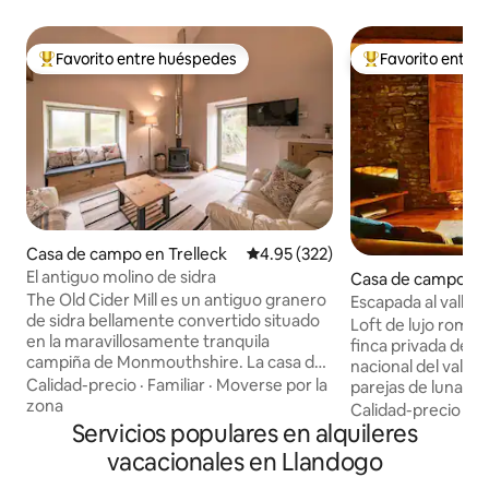
Favorito entre huéspedes
Favorito entre
Favorito entre huéspedes preferido
Favorito entre hu
Casa de campo en Trelleck
Calificación promedio: 4.95 de 5
4.95 (322)
El antiguo molino de sidra
Casa de campo en 
s
The Old Cider Mill es un antiguo granero
Escapada al valle 
de sidra bellamente convertido situado
en una finca de 40
Loft de lujo román
en la maravillosamente tranquila
finca privada de 40
campiña de Monmouthshire. La casa de
nacional del valle
campo es un fabuloso refugio romántico
Calidad-precio
·
Familiar
·
Moverse por la
parejas de luna de
y tranquilo situado en un acre de prado y
zona
estrellas, pedidas
Calidad-precio
·
Ub
un arboleda contigua. Perfectamente
Servicios populares en alquileres
o momentos impor
situado para explorar todo lo que el valle
las vistas panorám
vacacionales en Llandogo
de Wye y el cercano bosque de Dean
través de la venta
tienen para ofrecer. Esta acogedora