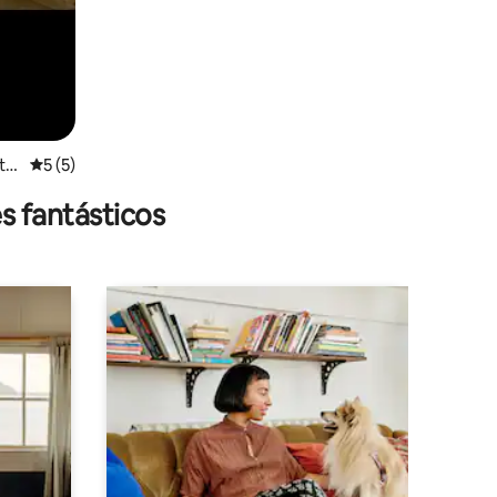
ta
Calificación promedio: 5 de 5, 5 reseñas
5 (5)
s fantásticos