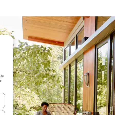
que
o
n las teclas de flecha hacia arriba y hacia abajo o explora con el tact