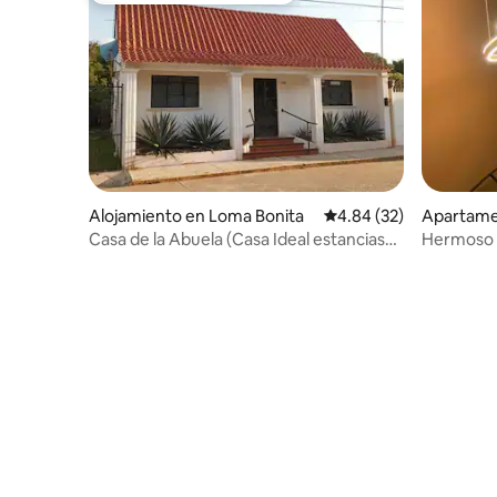
Alojamiento en Loma Bonita
Calificación promedio:
4.84 (32)
Apartame
utista Tu
Casa de la Abuela (Casa Ideal estancias
Hermoso 
laborales)