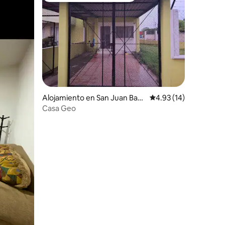
Alojamiento en San Juan Baut
Calificación promedio:
4.93 (14)
ista Tuxtepec
Casa Geo