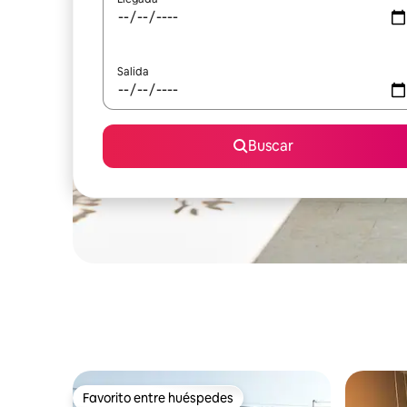
Salida
Buscar
Favorito entre huéspedes
Favorito entre huéspedes