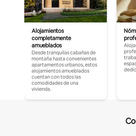
Alojamientos
Nóma
completamente
profe
amueblados
Aloj
profe
Desde tranquilas cabañas de
traba
montaña hasta convenientes
espac
apartamentos urbanos, estos
dedi
alojamientos amueblados
cuentan con todos las
comodidades de una
vivienda.
Co