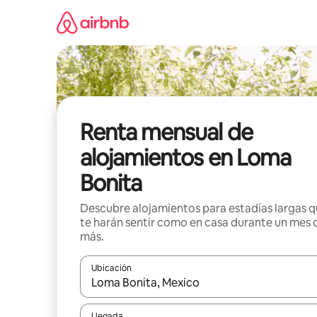
Omite
el
contenido
Renta mensual de
alojamientos en Loma
Bonita
Descubre alojamientos para estadías largas 
te harán sentir como en casa durante un mes 
más.
Ubicación
Cuando los resultados estén disponibles, navega co
Llegada