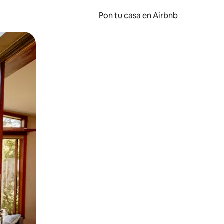
Pon tu casa en Airbnb
o o desliza el dedo.