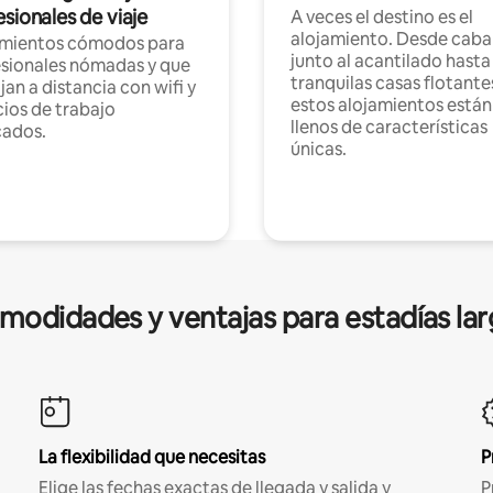
sionales de viaje
A veces el destino es el
alojamiento. Desde caba
amientos cómodos para
junto al acantilado hasta
sionales nómadas y que
tranquilas casas flotante
jan a distancia con wifi y
estos alojamientos están
ios de trabajo
llenos de características
cados.
únicas.
modidades y ventajas para estadías lar
La flexibilidad que necesitas
P
Elige las fechas exactas de llegada y salida y
P