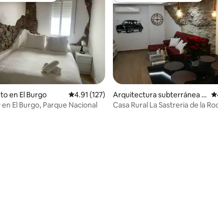
to en El Burgo
Calificación promedio: 4.91 de 5, 127 reseñas
4.91 (127)
Arquitectura subterránea e
Ca
n Setenil de las Bodegas
n El Burgo, Parque Nacional
Casa Rural La Sastreria de la Ro