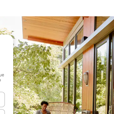
que
o
n las teclas de flecha hacia arriba y hacia abajo o explora con el tact