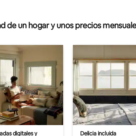
 4.93 de 5, 28 reseñas
 de un hogar y unos precios mensuale
das digitales y
Delicia incluida