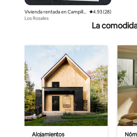
Vivienda rentada en Campillo
Calificación promedio:
4.93 (28)
s
Los Rosales
La comodidad
Alojamientos
Nóma