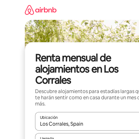
Omite
el
contenido
Renta mensual de
alojamientos en Los
Corrales
Descubre alojamientos para estadías largas 
te harán sentir como en casa durante un mes 
más.
Ubicación
Cuando los resultados estén disponibles, navega co
Llegada