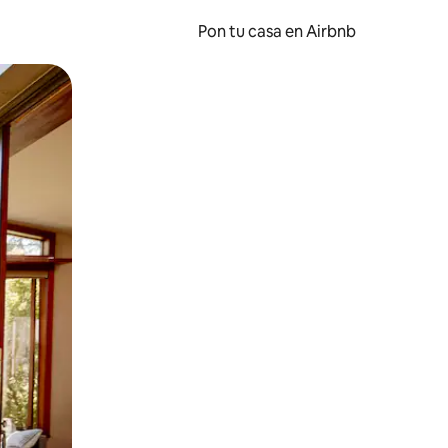
Pon tu casa en Airbnb
o o desliza el dedo.