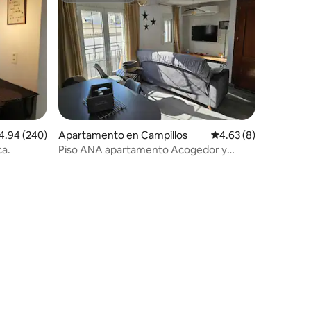
lificación promedio: 4.94 de 5, 240 reseñas
4.94 (240)
Apartamento en Campillos
Calificación promedio
4.63 (8)
ca.
Piso ANA apartamento Acogedor y
Moderno con Aire Acondicionado